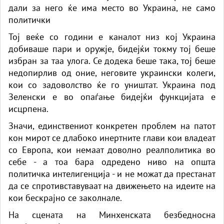
дали за него ќе има место во Украина, не само
политички
Тој веќе со години е каналот низ кој Украина
добиваше пари и оружје, бидејќи токму тој беше
избран за таа улога. Се додека беше така, тој беше
недопирлив од оние, неговите украински колеги,
кои со задоволство ќе го уништат. Украина под
Зеленски е во опаѓање бидејќи функцијата е
исцрпена.
Значи, единствениот конкретен проблем на патот
кон мирот се длабоко инертните глави кои владеат
со Европа, кои немаат доволно реалполитика во
себе - а тоа бара одредено ниво на општа
политичка интелигенција - и не можат да престанат
да се спротивставуваат на движењето на идеите на
кои бескрајно се заколнале.
На сцената на Минхенската безбедносна