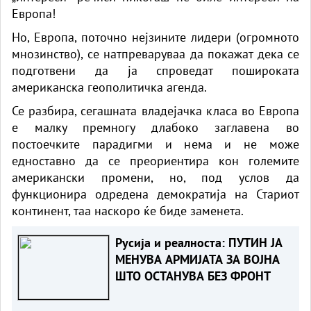
Европа!
Но, Европа, поточно нејзините лидери (огромното
мнозинство), се натпреваруваа да покажат дека се
подготвени да ја спроведат пошироката
американска геополитичка агенда.
Се разбира, сегашната владејачка класа во Европа
е малку премногу длабоко заглавена во
постоечките парадигми и нема и не може
едноставно да се преориентира кон големите
американски промени, но, под услов да
функционира одредена демократија на Стариот
континент, таа наскоро ќе биде заменета.
Русија и реалноста: ПУТИН ЈА
МЕНУВА АРМИЈАТА ЗА ВОЈНА
ШТО ОСТАНУВА БЕЗ ФРОНТ