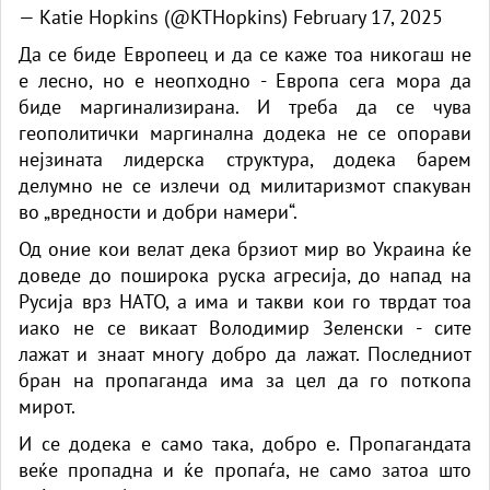
— Katie Hopkins (@KTHopkins)
February 17, 2025
Да се ​​биде Европеец и да се каже тоа никогаш не
е лесно, но е неопходно - Европа сега мора да
биде маргинализирана. И треба да се чува
геополитички маргинална додека не се опорави
нејзината лидерска структура, додека барем
делумно не се излечи од милитаризмот спакуван
во „вредности и добри намери“.
Од оние кои велат дека брзиот мир во Украина ќе
доведе до поширока руска агресија, до напад на
Русија врз НАТО, а има и такви кои го тврдат тоа
иако не се викаат Володимир Зеленски - сите
лажат и знаат многу добро да лажат. Последниот
бран на пропаганда има за цел да го поткопа
мирот.
И се додека е само така, добро е. Пропагандата
веќе пропадна и ќе пропаѓа, не само затоа што