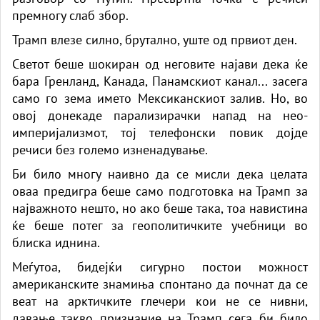
премногу слаб збор.
Трамп влезе силно, брутално, уште од првиот ден.
Светот беше шокиран од неговите најави дека ќе
бара Гренланд, Канада, Панамскиот канал... засега
само го зема името Мексиканскиот залив. Но, во
овој донекаде парализирачки напад на нео-
империјализмот, тој телефонски повик дојде
речиси без големо изненадување.
Би било многу наивно да се мисли дека целата
оваа предигра беше само подготовка на Трамп за
најважното нешто, но ако беше така, тоа навистина
ќе беше потег за геополитичките учебници во
блиска иднина.
Меѓутоа, бидејќи сигурно постои можност
американските знамиња спонтано да почнат да се
веат на арктичките глечери кои не се нивни,
давање такво признание на Трамп сега би било