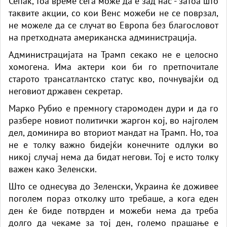
Сепак, тоа време сега може да е зад нас - затоа што
таквите акции, со кои Венс можеби не се поврзал,
не можеле да се случат во Европа без благословот
на претходната американска администрација.
Администрацијата на Трамп секако не е целосно
хомогена. Има актери кои би го претпочитале
старото трансатлантско статус кво, почнувајќи од
неговиот државен секретар.
Марко Рубио е премногу старомоден дури и да го
разбере новиот политички жаргон кој, во најголем
дел, доминира во вториот мандат на Трамп. Но, тоа
не е толку важно бидејќи конечните одлуки во
никој случај нема да бидат негови. Тој е исто толку
важен како Зеленски.
Што се однесува до Зеленски, Украина ќе доживее
поголем пораз отколку што требаше, а кога еден
ден ќе биде потврден и можеби нема да треба
долго да чекаме за тој ден, големо прашање е