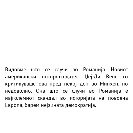
Видовме што се случи во Романија. Новиот
американски потпретседател Џеј-Ди Венс го
критикуваше ова пред некој ден во Минхен, но
недоволно. Она што се случи во Романија е
најголемиот скандал во историјата на повоена
Европа, барем нејзината демократија.