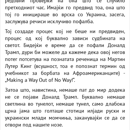
редовни проверки на она што се случило
претходниот час. Имајќи го предвид тоа, она што
тој го иницираше во врска со Украина, засега,
заслужува речиси исклучиво пофалба.
Тој создаде процес кој не беше ни предвиден,
процес од кој буквално зависи судбината на
светот. Бидејќи е време да се пофали Доналд
Трамп, дури би можеле да кажеме дека овој негов
потег потсетува на познатата реченица на Мартин
Лутер Кинг (всушност, тоа е попознат термин од
учебникот за борбата на Афроамериканците) -
„Making a Way Out of No Way!“.
Затоа што, навистина, немаше пат до мир додека
не се појави Доналд Трамп. Буквално немаше
светлина во тунелот, немаше тунел, само длабока
црна јама што голташе стотици илјади руски и
украински млади момчиња, заканувајќи се да се
отвори под нашите нозе.