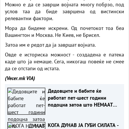
Можно е да се заврши војната многу побрзо, под
услов таа да биде завршена од вистински
релевантни фактори.
Мора да бидеме искрени. Од почетокот тоа беа
Вашингтон и Москва. Не Киев, не Брисел.
Затоа им е редот да ја завршат војната.
Овде е историска можност - создадена е патека
каде што ја немаше. Сега, никогаш повеќе не смее
да се отстапи од истата.
(Vecer.mk
VIA)
Дедовците и бабите ќе
работат пет-шест години
подоцна затоа што НЕМААТ
ВНУЦИ ДА ГИ ЗАМЕНАТ
КОГА ДУНАВ ЈА ГУБИ СИЛАТА -