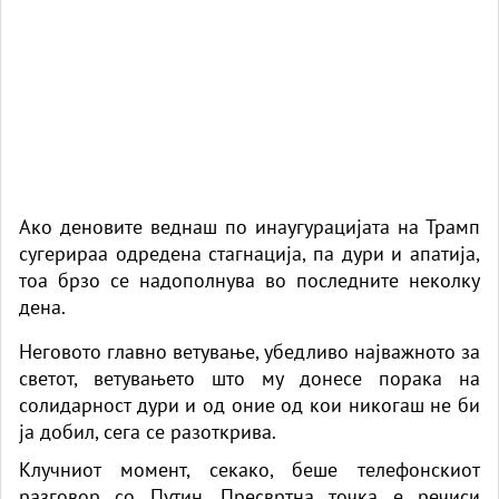
Ако деновите веднаш по инаугурацијата на Трамп
сугерираа одредена стагнација, па дури и апатија,
тоа брзо се надополнува во последните неколку
дена.
Неговото главно ветување, убедливо најважното за
светот, ветувањето што му донесе порака на
солидарност дури и од оние од кои никогаш не би
ја добил, сега се разоткрива.
Клучниот момент, секако, беше телефонскиот
разговор со Путин. Пресвртна точка е речиси