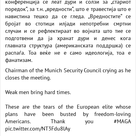
конференција се леат дури и солзи за „стариот
поредок“, за т.н. „вредности“, што е травестија што е
навистина тешко да се гледа. „Вредностите“ се
бројат во стотици илјади непотребни смртни
случаи и се рефлектираат во војната што тие се
подготвени да ја хранат дури и денес кога
главната структура (американската поддршка) се
распаѓа. Тоа веќе не е само идеологија, тоа е
фанатизам.
Chairman of the Munich Security Council crying as he
closes the meeting.
Weak men bring hard times.
These are the tears of the European elite whose
plans have been busted by freedom-loving
Americans. Thank you
#MAGA
pic.twitter.com/NT3Fdu8lAy