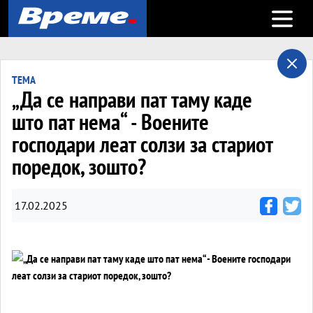
Open m
ТЕМА
„Да се направи пат таму каде
што пат нема“ - Воените
господари леат солзи за стариот
поредок, зошто?
17.02.2025