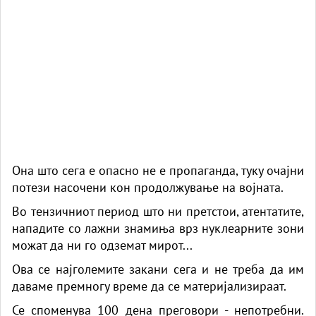
Она што сега е опасно не е пропаганда, туку очајни
потези насочени кон продолжување на војната.
Во тензичниот период што ни претстои, атентатите,
нападите со лажни знамиња врз нуклеарните зони
можат да ни го одземат мирот...
Ова се најголемите закани сега и не треба да им
даваме премногу време да се материјализираат.
Се споменува 100 дена преговори - непотребни.