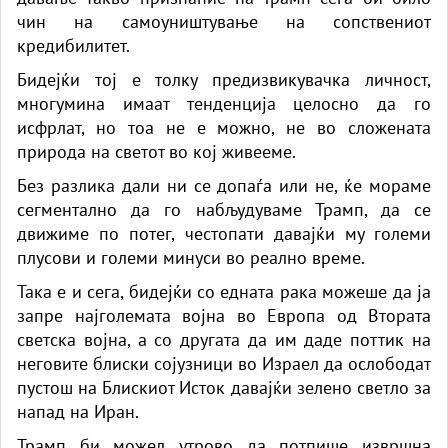
чин на самоуништување на сопствениот
кредибилитет.
Бидејќи тој е толку предизвикувачка личност,
многумина имаат тенденција целосно да го
исфрлат, но тоа не е можно, не во сложената
природа на светот во кој живееме.
Без разлика дали ни се допаѓа или не, ќе мораме
сегментално да го набљудуваме Трамп, да се
движиме по потег, честопати давајќи му големи
плусови и големи минуси во реално време.
Така е и сега, бидејќи со едната рака можеше да ја
запре најголемата војна во Европа од Втората
светска војна, а со другата да им даде поттик на
неговите блиски сојузници во Израел да ослободат
пустош на Блискиот Исток давајќи зелено светло за
напад на Иран.
Трамп би можел утрово да потпише извршна