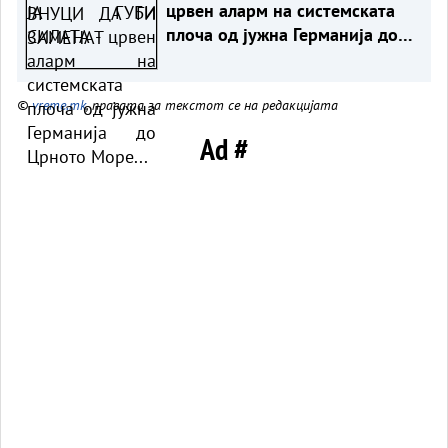
црвен аларм на системската
плоча од јужна Германија до
Црното Море...
©
vreme.mk
, правата за текстот се на редакцијата
Ad #