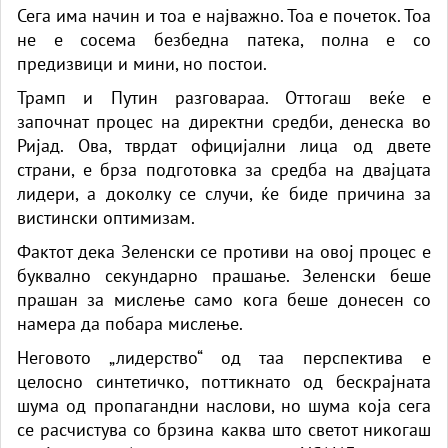
Сега има начин и тоа е најважно. Тоа е почеток. Тоа
не е сосема безбедна патека, полна е со
предизвици и мини, но постои.
Трамп и Путин разговараа. Оттогаш веќе е
започнат процес на директни средби, денеска во
Ријад. Ова, тврдат официјални лица од двете
страни, е брза подготовка за средба на двајцата
лидери, а доколку се случи, ќе биде причина за
вистински оптимизам.
Фактот дека Зеленски се противи на овој процес е
буквално секундарно прашање. Зеленски беше
прашан за мислење само кога беше донесен со
намера да побара мислење.
Неговото „лидерство“ од таа перспектива е
целосно синтетичко, поттикнато од бескрајната
шума од пропагандни наслови, но шума која сега
се расчистува со брзина каква што светот никогаш