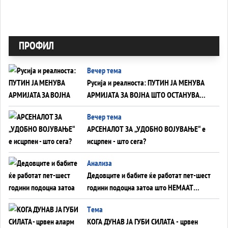
ПРОФИЛ
Вечер тема
Русија и реалноста: ПУТИН ЈА МЕНУВА
АРМИЈАТА ЗА ВОЈНА ШТО ОСТАНУВА
БЕЗ ФРОНТ
Вечер тема
АРСЕНАЛОТ ЗА „УДОБНО ВОЈУВАЊЕ“ е
исцрпен - што сега?
Анализа
Дедовците и бабите ќе работат пет-шест
години подоцна затоа што НЕМААТ
ВНУЦИ ДА ГИ ЗАМЕНАТ
Tема
КОГА ДУНАВ ЈА ГУБИ СИЛАТА - црвен