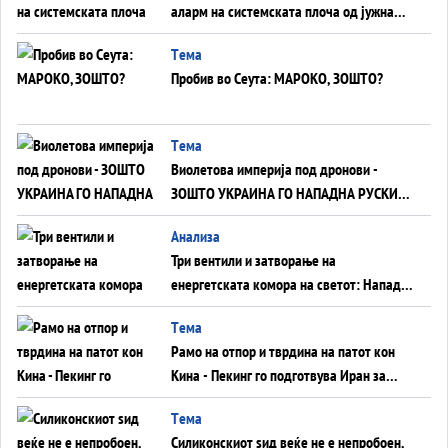
аларм на системската плоча од јужна
Германија до Црното Море...
Tема
Пробив во Сеута: МАРОКО, ЗОШТО?
Tема
Виолетова империја под дронови -
ЗОШТО УКРАИНА ГО НАПАДНА РУСКИОТ
WILDBERRIES
Aнализа
Три вентили и затворање на
енергетската комора на светот: Нападот
во Суец најавува глобален енергетски
Tема
инфаркт?
Рамо на отпор и тврдина на патот кон
Кина - Пекинг го подготвува Иран за
американска копнена инвазија
Tема
Силиконскиот ѕид веќе не е непробоен,