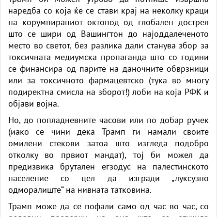
наредба со која ќе се стави крај на неколку краци
на корумпираниот октопод од глобален дострел
што се шири од Вашингтон до најоддалеченото
место во светот, без разлика дали станува збор за
токсичната медиумска пропаганда што со години
се финансира од парите на даночните обврзници
или за токсичното фармацевтско (тука во многу
подиректна смисла на зборот!) лоби на која РФК и
објави војна.
Но, до попладневните часови или по добар ручек
(иако се чини дека Трамп ги намали своите
омилени стекови затоа што изгледа подобро
отколку во првиот мандат), тој би можел да
предизвика брутален егзодус на палестинското
население со цел да изгради „луксузно
одморалиште“ на нивната татковина.
Трамп може да се пофали само од час во час, со