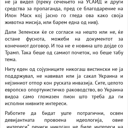
не ја видел (преку сечењето на УСАИД и други
средства за пропаганда, пред се благодарение на
Илон Маск кој јасно го гледа ова како своја
животна мисија, или барем една од нив).
Дали Зеленски ќе се согласи на нешто или не, ќе
остане фуснота, можеби на документот за
конечниот договор. И тоа не е новина што дојде со
Трамп. Така беше од самиот почеток, но беше табу
тема.
Ниту еден од сојузниците никогаш вистински не ја
поддржувал, не навивал или ја сакал Украина и
нејзиниот отпор кон руската инвазија. Сите, целото
европско опортунистичко раководство, во Украина
видоа само гломазен пион што треба да ги
исполни нивните интереси.
Работите да бидат уште потрагични, освен
девијантната провоена идеологија, овие
„интереси“ речиси никогаш не биле интереси на