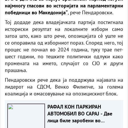
најмногу гласови во историјата на парламентарни
победници во Македонија“
, рече Пендаровски.
Тој додаде дека владејачката партија постигнала
историски резултат на локалните избори само
затоа што, како што рече, опозицијата сè уште не
се опоравила од изборниот пораз. Според него, тој
процес не почнал во 2024 година, туку трае пет-
шест години, по тешките политички одлуки како
промената на името, случајот со СЈО и други
прашања.
Пендаровски рече дека ја поддржува најавата на
лидерот на СДСМ, Венко Филипче, за голема
коалиција и омасовување на опозицискиот блок.
РАФАЛ КОН ПАРКИРАН
АВТОМОБИЛ ВО САРАЈ - Две
лица биле заробени во
возилото