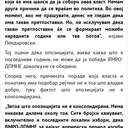
која ќе има шанси да ја собори оваа власт. Немам
друга причина да се враќам во политика. Во овој
момент, ако ме прашувате, денес не гледам дека
има такви претпоставки. Но, не исклучувам дека
такви претпоставки ќе се формираат можеби
наредната година или таа потоа“,
изјави
Пендаровски.
Тој оцени дека опозицијата, ваква каква што е
последниве години, не може да ја победи ВМРО-
ДПМНЕ доколку не се обедини.
Според него, причината поради која власта и
понатаму има подобар рејтинг не е тоа што владее
добро, туку фактот што опозицијата не е
консолидирана.
„Затоа што опозицијата не е консолидирана. Нема
никаква дилема околу тоа. Сите бројки кажуваат,
вклучително и последните локални избори, дека
ВМРО-ДПМНЕ за најкус временски период изгуби