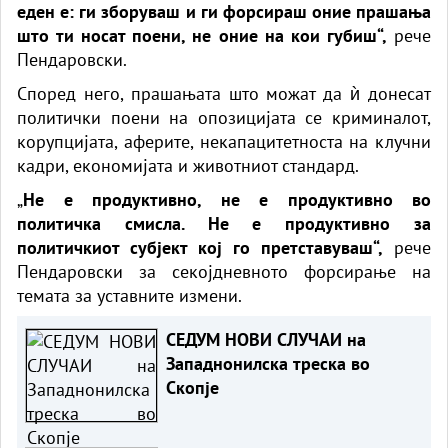
еден е: ги зборуваш и ги форсираш оние прашања
што ти носат поени, не оние на кои губиш“,
рече
Пендаровски.
Според него, прашањата што можат да ѝ донесат
политички поени на опозицијата се криминалот,
корупцијата, аферите, некапацитетноста на клучни
кадри, економијата и животниот стандард.
„
Не е продуктивно, не е продуктивно во
политичка смисла. Не е продуктивно за
политичкиот субјект кој го претставуваш“,
рече
Пендаровски за секојдневното форсирање на
темата за уставните измени.
СЕДУМ НОВИ СЛУЧАИ на
Западнонилска треска во
Скопје