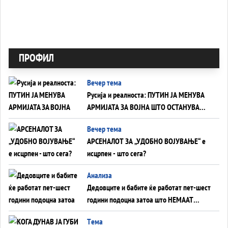
ПРОФИЛ
Вечер тема
Русија и реалноста: ПУТИН ЈА МЕНУВА
АРМИЈАТА ЗА ВОЈНА ШТО ОСТАНУВА
БЕЗ ФРОНТ
Вечер тема
АРСЕНАЛОТ ЗА „УДОБНО ВОЈУВАЊЕ“ е
исцрпен - што сега?
Анализа
Дедовците и бабите ќе работат пет-шест
години подоцна затоа што НЕМААТ
ВНУЦИ ДА ГИ ЗАМЕНАТ
Tема