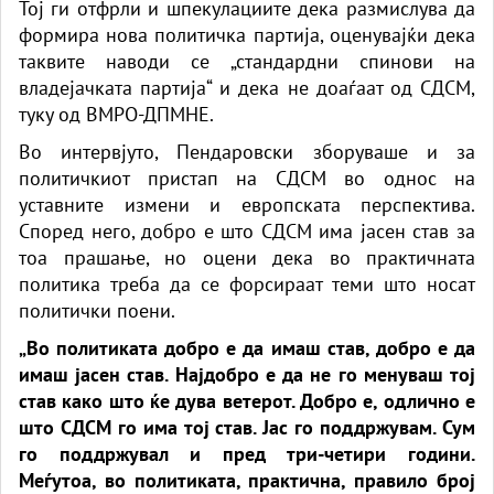
Тој ги отфрли и шпекулациите дека размислува да
формира нова политичка партија, оценувајќи дека
таквите наводи се „стандардни спинови на
владејачката партија“ и дека не доаѓаат од СДСМ,
туку од ВМРО-ДПМНЕ.
Во интервјуто, Пендаровски зборуваше и за
политичкиот пристап на СДСМ во однос на
уставните измени и европската перспектива.
Според него, добро е што СДСМ има јасен став за
тоа прашање, но оцени дека во практичната
политика треба да се форсираат теми што носат
политички поени.
„Во политиката добро е да имаш став, добро е да
имаш јасен став. Најдобро е да не го менуваш тој
став како што ќе дува ветерот. Добро е, одлично е
што СДСМ го има тој став. Јас го поддржувам. Сум
го поддржувал и пред три-четири години.
Меѓутоа, во политиката, практична, правило број