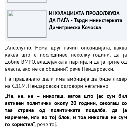
ИНФЛАЦИЈАТА ПРОДОЛЖУВА
ДА ПАЃА - Тврди министерката
Димитриеска Кочоска
„Апсолутно. Нема друг начин опозицијата, ваква
каква што е последниве неколку години, да ја
добие ВМРО, владејачката партија, и да ја тргне од
власта, ако не се обедини“, рече Пендаровски.
На прашањето дали има амбиција да биде лидер
на СДСМ, Пендаровски одговори негативно.
„Не, не, не – никогаш, затоа што јас сум бил
активен политички околу 20 години, секогаш со
таа страна од политичката поделба, да ја
наречеме, или во тој блок, и тоа никогаш не сум
го користел“,
рече тој.