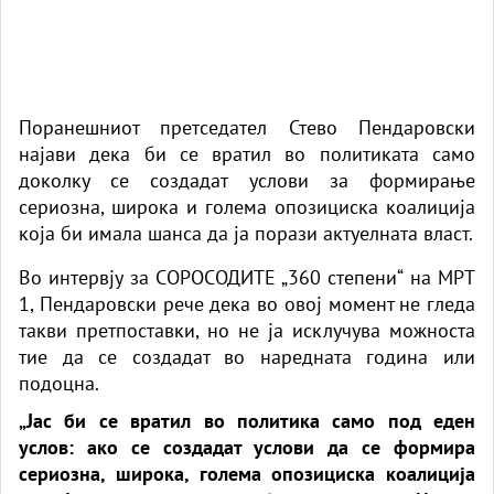
Поранешниот претседател Стево Пендаровски
најави дека би се вратил во политиката само
доколку се создадат услови за формирање
сериозна, широка и голема опозициска коалиција
која би имала шанса да ја порази актуелната власт.
Во интервју за СОРОСОДИТЕ „360 степени“ на МРТ
1, Пендаровски рече дека во овој момент не гледа
такви претпоставки, но не ја исклучува можноста
тие да се создадат во наредната година или
подоцна.
„Јас би се вратил во политика само под еден
услов: ако се создадат услови да се формира
сериозна, широка, голема опозициска коалиција