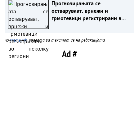
Прогнозирањата се
остваруваат, врнежи и
грмотевици регистрирани во
неколку региони
©
vreme.mk
, правата за текстот се на редакцијата
Ad #