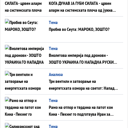
КОГА ДУНАВ ЈА ГУБИ СИЛАТА - црвен
аларм на системската плоча од јужна
Германија до Црното Море...
Tема
Пробив во Сеута: МАРОКО, ЗОШТО?
Tема
Виолетова империја под дронови -
ЗОШТО УКРАИНА ГО НАПАДНА РУСКИОТ
WILDBERRIES
Aнализа
Три вентили и затворање на
енергетската комора на светот: Нападот
во Суец најавува глобален енергетски
Tема
инфаркт?
Рамо на отпор и тврдина на патот кон
Кина - Пекинг го подготвува Иран за
американска копнена инвазија
Tема