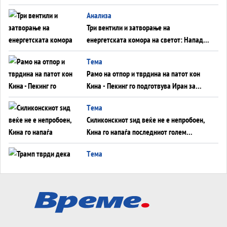
WILDBERRIES
Aнализа
Три вентили и затворање на
енергетската комора на светот: Нападот
во Суец најавува глобален енергетски
Tема
инфаркт?
Рамо на отпор и тврдина на патот кон
Кина - Пекинг го подготвува Иран за
американска копнена инвазија
Tема
Силиконскиот ѕид веќе не е непробоен,
Кина го напаѓа последниот голем
монопол на Западот?
Tема
Трамп тврди дека повторно „разговара“
со Иран - ваквите моменти се поопасни
од отворените закани
Tема
ДЛАБОКО УДОЛУ: Сметководствените
трикови што го соборија ЕНРОН ги