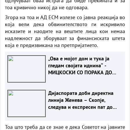
одлучуваат оваа истрага да биде прекината и за
тоа кривично никој да не одговара.
Згора на тоа и АД ЕСМ излезе со јавна реакција во
која вели дека обвинителството ги искривило
исказите и наодите на вештите лица кои немаа
надлежност да зборуваат за финансиската штета
која е предизвикана на претпријатието.
„Ова е мојот дом и тука ја
гледам својата иднина“ -
МИЦКОСКИ СО ПОРАКА ДО
ЖИТЕЛИТЕ НА НОВО СЕЛО
Дијаспората доби директна
линија Женева – Скопје,
следува и експресен пат до
Ново Село
Тоа што треба да се знае е дека Советот на јавните