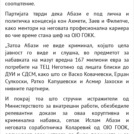
соопштение.
Партијата тврди дека Абази е под лична и
политичка концесија кон Ахмети, Заев и Филипче,
како ментори на неговата професионална кариера
во чие време стана шеф на ОЈО ГОКК.
„Затоа Абази не виде криминал, којшто цела
јавност го виде и слушна, во предметот за
набавката на мазут вредна 167 милиони евра за
потребите на ТЕЦ Неготино од лицата блиски до
ДУИ и СДСМ, како што се Васко Ковачевски, Ерџан
Сулкоски, Ратко Капушевски и Асмир Јахоски и
нивните партнери.
И покрај тоа што стручни истражители од
Министерството за внатрешни работи, обезбедиле
релевантни докази за оваа коруптивна и
криминална набавка, сепак Ислам Абази и
неговата соработничка Коларевиќ од ОЈО ГООК,