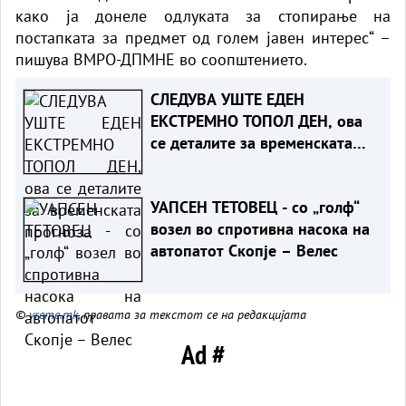
како ја донеле одлуката за стопирање на
постапката за предмет од голем јавен интерес“ –
пишува ВМРО-ДПМНЕ во соопштението.
СЛЕДУВА УШТЕ ЕДЕН
ЕКСТРЕМНО ТОПОЛ ДЕН, ова
се деталите за временската
прогноза
УАПСЕН ТЕТОВЕЦ - со „голф“
возел во спротивна насока на
автопатот Скопје – Велес
©
vreme.mk
, правата за текстот се на редакцијата
Ad #