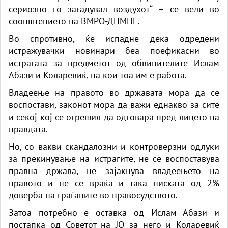
сериозно го загадувал воздухот“ – се вели во
соопштението на ВМРО-ДПМНЕ.
Во спротивно, ќе испадне дека одредени
истражувачки новинари беа поефикасни во
истрагата за предметот од обвинителите Ислам
Абази и Коларевиќ, на кои тоа им е работа.
Владеење на правото во државата мора да се
воспостави, законот мора да важи еднакво за сите
и секој кој се огрешил да одговара пред лицето на
правдата.
Но, со вакви скандалозни и контроверзни одлуки
за прекинување на истрагите, не се воспоставува
правна држава, не зајакнува владеењето на
правото и не се враќа и така ниската од 2%
доверба на граѓаните во правосудството.
Затоа потребно е оставка од Ислам Абази и
постапка од Советот на ЈО за него и Коларевиќ