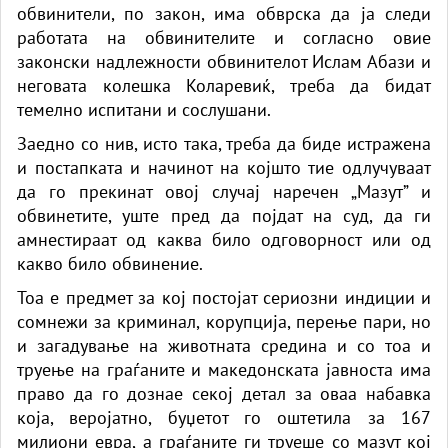
обвинители, по закон, има обврска да ја следи
работата на обвинителите и согласно овие
законски надлежности обвинителот Ислам Абази и
неговата колешка Коларевиќ, треба да бидат
темелно испитани и сослушани.
Заедно со нив, исто така, треба да биде истражена
и постапката и начинот на којшто тие одлучуваат
да го прекинат овој случај наречен „Мазут” и
обвинетите, уште пред да појдат на суд, да ги
амнестираат од каква било одговорност или од
какво било обвинение.
Тоа е предмет за кој постојат сериозни индиции и
сомнежи за криминал, корупција, перење пари, но
и загадување на животната средина и со тоа и
труење на граѓаните и македонската јавноста има
право да го дознае секој детал за оваа набавка
која, веројатно, буџетот го оштетила за 167
милиони евра, а граѓаните ги труеше со мазут кој