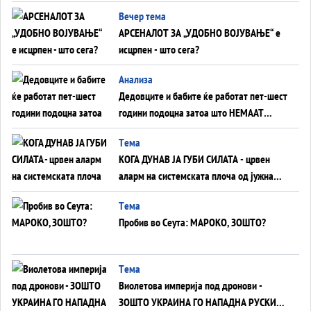
БЕЗ ФРОНТ
Вечер тема
АРСЕНАЛОТ ЗА „УДОБНО ВОЈУВАЊЕ“ е
исцрпен - што сега?
Анализа
Дедовците и бабите ќе работат пет-шест
години подоцна затоа што НЕМААТ
ВНУЦИ ДА ГИ ЗАМЕНАТ
Tема
КОГА ДУНАВ ЈА ГУБИ СИЛАТА - црвен
аларм на системската плоча од јужна
Германија до Црното Море...
Tема
Пробив во Сеута: МАРОКО, ЗОШТО?
Tема
Виолетова империја под дронови -
ЗОШТО УКРАИНА ГО НАПАДНА РУСКИОТ