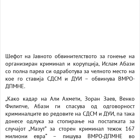
Шефот на Јавното обвинителството за гонење на
организиран криминал и корупција, Ислам Абази
со полна пареа си одработува за челното место на
кое го ставија СДСМ и ДУИ – обвинува ВМРО-
ДПМНЕ.
„Како кадар на Али Ахмети, Зоран Заев, Венко
Филипче, Абази ги спасува од одговорност
криминалците во редовите на СДСМ и ДУИ, па така
донесе одлука за стопирање на постапката за
случајот „Мазут” за сторен криминал тежок 167
милиони евра“ – пишува ВМРО-ДПМНЕ во