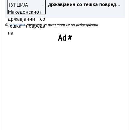
државјанин со тешка повреда
на `рбетот транспортиран на
КАРИЛ
©
vreme.mk
, правата за текстот се на редакцијата
Ad #