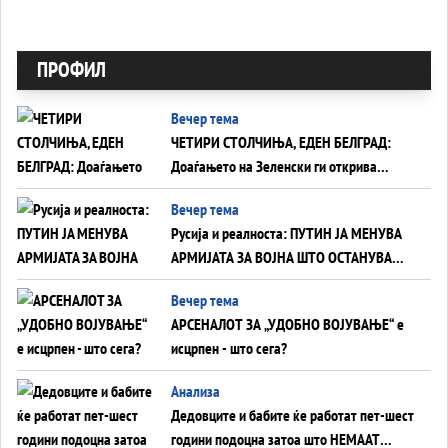
ПРОФИЛ
Вечер тема
ЧЕТИРИ СТОЛЧИЊА, ЕДЕН БЕЛГРАД:
Доаѓањето на Зеленски ги открива
тајните на политиката на балансирање
Вечер тема
на Вучиќ
Русија и реалноста: ПУТИН ЈА МЕНУВА
АРМИЈАТА ЗА ВОЈНА ШТО ОСТАНУВА
БЕЗ ФРОНТ
Вечер тема
АРСЕНАЛОТ ЗА „УДОБНО ВОЈУВАЊЕ“ е
исцрпен - што сега?
Анализа
Дедовците и бабите ќе работат пет-шест
години подоцна затоа што НЕМААТ