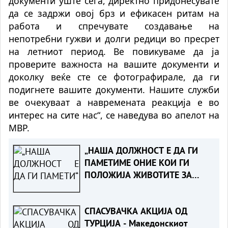
документи уште сега, директно придонесувате
да се задржи овој брз и ефикасен ритам на
работа и спречувате создавање на
непотребни гужви и долги редици во пресрет
на летниот период. Ве повикуваме да ја
проверите важноста на вашите документи и
доколку веќе сте се фотографирале, да ги
подигнете вашите документи. Нашите служби
ве очекуваат а навремената реакција е во
интерес на сите нас“, се наведува во апелот на
МВР.
„НАША ДОЛЖНОСТ Е ДА ГИ
ПАМЕТИМЕ ОНИЕ КОИ ГИ
ПОЛОЖИЈА ЖИВОТИТЕ ЗА
ТАТКОВИНАТА“ - Порача
Мицкоски за 25-годишнината
СПАСУВАЧКА АКЦИЈА ОД
од Карпалак
ТУРЦИЈА - Македонскиот