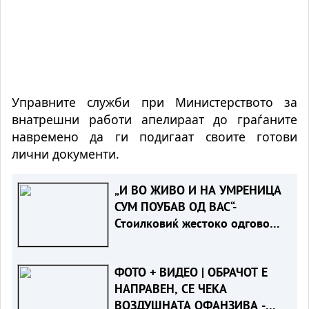
Управните служби при Министерството за
внатрешни работи апелираат до граѓаните
навремено да ги подигаат своите готови
лични документи.
„И ВО ЖИВО И НА УМРЕНИЦА
СУМ ПОУБАВ ОД ВАС“-
Стоилковиќ жестоко одговори
на „умреницата“ што ја објави
СДСМ
ФОТО + ВИДЕО | ОБРАЧОТ Е
НАПРАВЕН, СЕ ЧЕКА
ВОЗДУШНАТА ОФАНЗИВА -