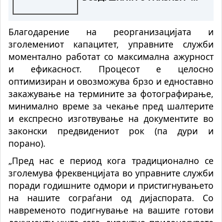
Пожарот во Сопиште под
контрола на земја, се
Благодарение на реорганизацијата и
спремаат „ер - тракторите““
зголемениот капацитет, управните служби
моментално работат со максимална ажурност
и ефикасност. Процесот е целосно
оптимизиран и овозможува брзо и едноставно
закажување на термините за фотографирање,
минимално време за чекање пред шалтерите
и експресно изготвување на документите во
законски предвидениот рок (па дури и
порано).
„Пред нас е период кога традиционално се
зголемува фреквенцијата во управните служби
поради годишните одмори и пристигнувањето
на нашите сограѓани од дијаспората. Со
навременото подигнување на вашите готови