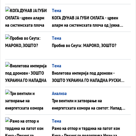
ВНУЦИ ДА ГИ ЗАМЕНАТ
Tема
КОГА ДУНАВ ЈА ГУБИ СИЛАТА - црвен
аларм на системската плоча од јужна
Германија до Црното Море...
Tема
Пробив во Сеута: МАРОКО, ЗОШТО?
Tема
Виолетова империја под дронови -
ЗОШТО УКРАИНА ГО НАПАДНА РУСКИОТ
WILDBERRIES
Aнализа
Три вентили и затворање на
енергетската комора на светот: Нападот
во Суец најавува глобален енергетски
Tема
инфаркт?
Рамо на отпор и тврдина на патот кон
Кина - Пекинг го подготвува Иран за