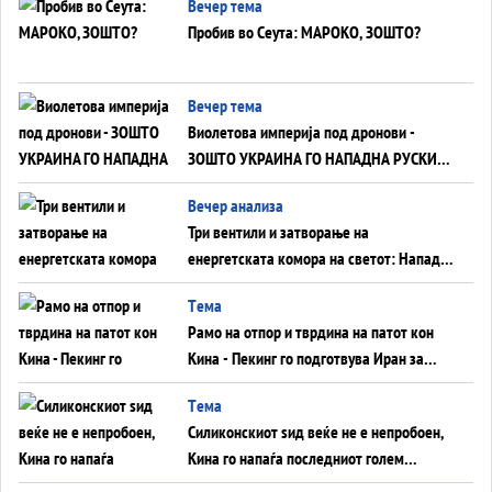
Вечер тема
Пробив во Сеута: МАРОКО, ЗОШТО?
Вечер тема
Виолетова империја под дронови -
ЗОШТО УКРАИНА ГО НАПАДНА РУСКИОТ
WILDBERRIES
Вечер анализа
Три вентили и затворање на
енергетската комора на светот: Нападот
во Суец најавува глобален енергетски
Tема
инфаркт?
Рамо на отпор и тврдина на патот кон
Кина - Пекинг го подготвува Иран за
американска копнена инвазија
Tема
Силиконскиот ѕид веќе не е непробоен,
Кина го напаѓа последниот голем
монопол на Западот?