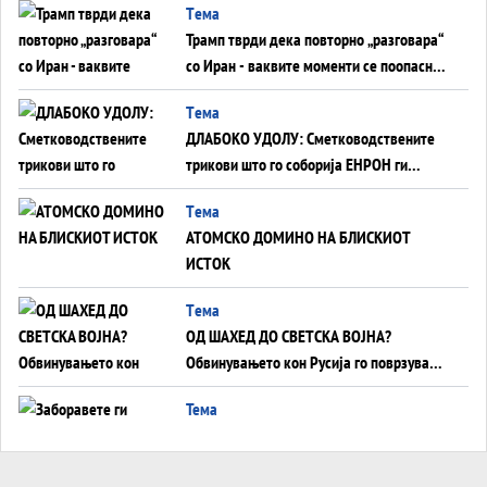
Tема
Трамп тврди дека повторно „разговара“
со Иран - ваквите моменти се поопасни
од отворените закани
Tема
ДЛАБОКО УДОЛУ: Сметководствените
трикови што го соборија ЕНРОН ги
применуваат гигантите за ВИ
Tема
АТОМСКО ДОМИНО НА БЛИСКИОТ
ИСТОК
Tема
ОД ШАХЕД ДО СВЕТСКА ВОЈНА?
Обвинувањето кон Русија го поврзува
Блискиот Исток со украинското бојно
Тема
поле?
Заборавете ги премиерите, ОВА СЕ
ЛУЃЕТО ШТО РЕШАВААТ ЗА МИР, ВОЈНА,
СОЖИВОТ ИЛИ ПРОПАСТ