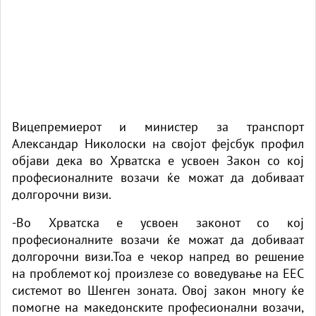
Вицепремиерот и министер за транспорт
Александар Николоски на својот фејсбук профил
објави дека во Хрватска е усвоен Закон со кој
професионалните возачи ќе можат да добиваат
долгорочни визи.
-Во Хрватска е усвоен законот со кој
професионалните возачи ќе можат да добиваат
долгорочни визи.Тоа е чекор напред во решение
на проблемот кој произлезе со воведување на ЕЕС
системот во Шенген зоната. Овој закон многу ќе
помогне на македонските професионални возачи,