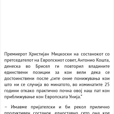
Премиерот Христијан Мицкоски на состанокот со
претседателот на Европскиот совет, Антонио Кошта,
денеска во Брисел ги повторил владините
единствени позиции за кои вели дека се
достоинствени после „сите оние понижувања кои
што ни се случија во минатото, во изминатите 25
години откако практично почна овој наш пат кон
приближување кон Европската Унија.“
– Имавме пријателски и би рекол прилично
продуктивен состанок, едноставно сето она кое