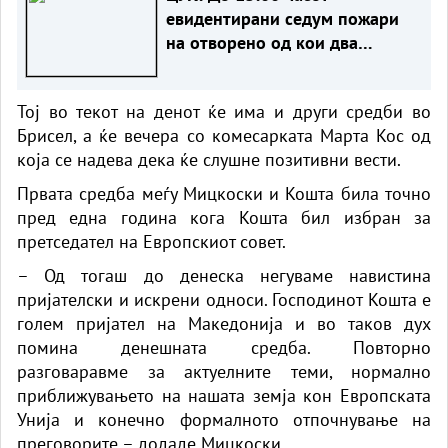
евидентирани седум пожари
на отворено од кои два
активни, два под контрола и
три целосно изгасени
Тој во текот на денот ќе има и други средби во
Брисел, а ќе вечера со комесарката Марта Кос од
која се надева дека ќе слушне позитивни вести.
Првата средба меѓу Мицкоски и Кошта била точно
пред една година кога Кошта бил избран за
претседател на Европскиот совет.
– Од тогаш до денеска негуваме навистина
пријателски и искрени односи. Господинот Кошта е
голем пријател на Македонија и во таков дух
помина денешната средба. Повторно
разговаравме за актуелните теми, нормално
приближувањето на нашата земја кон Европската
Унија и конечно формалното отпочнување на
преговорите – додаде Мицкоски.