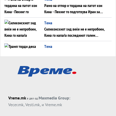
инфаркт?
Рамо на отпор и тврдина на патот кон
Кина - Пекинг го подготвува Иран за
американска копнена инвазија
Tема
Силиконскиот ѕид веќе не е непробоен,
Кина го напаѓа последниот голем
монопол на Западот?
Tема
Трамп тврди дека повторно „разговара“
со Иран - ваквите моменти се поопасни
од отворените закани
Tема
ДЛАБОКО УДОЛУ: Сметководствените
трикови што го соборија ЕНРОН ги
применуваат гигантите за ВИ
Tема
Vreme.mk
Maxmedia Group:
е дел од
АТОМСКО ДОМИНО НА БЛИСКИОТ
Vecer.mk
,
Vesti.mk
, и
Vreme.mk
ИСТОК