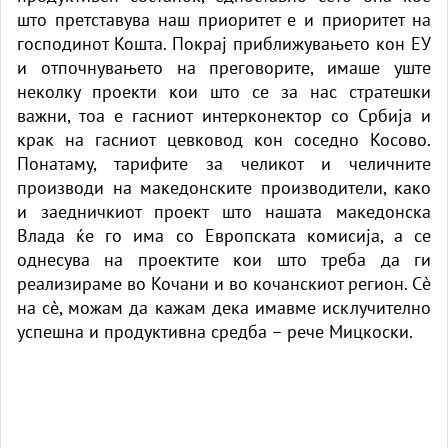
што претставува наш приоритет е и приоритет на
господинот Кошта. Покрај приближувањето кон ЕУ
и отпочнувањето на преговорите, имаше уште
неколку проекти кои што се за нас стратешки
важни, тоа е гасниот интерконектор со Србија и
крак на гасниот цевковод кон соседно Косово.
Понатаму, тарифите за челикот и челичните
производи на македонските производители, како
и заедничкиот проект што нашата македонска
Влада ќе го има со Европската комисија, а се
однесува на проектите кои што треба да ги
реализираме во Кочани и во кочанскиот регион. Сè
на сè, можам да кажам дека имавме исклучително
успешна и продуктивна средба – рече Мицкоски.