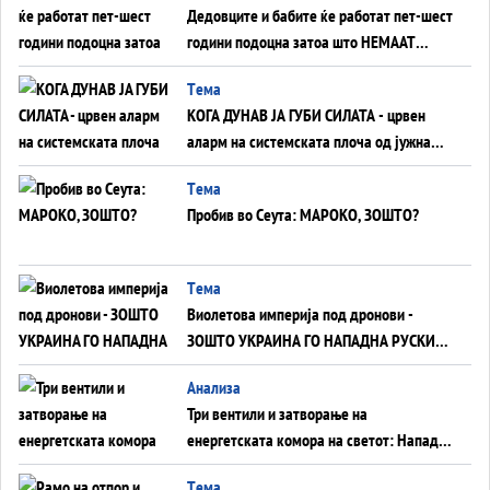
Дедовците и бабите ќе работат пет-шест
години подоцна затоа што НЕМААТ
ВНУЦИ ДА ГИ ЗАМЕНАТ
Tема
КОГА ДУНАВ ЈА ГУБИ СИЛАТА - црвен
аларм на системската плоча од јужна
Германија до Црното Море...
Tема
Пробив во Сеута: МАРОКО, ЗОШТО?
Tема
Виолетова империја под дронови -
ЗОШТО УКРАИНА ГО НАПАДНА РУСКИОТ
WILDBERRIES
Aнализа
Три вентили и затворање на
енергетската комора на светот: Нападот
во Суец најавува глобален енергетски
Tема