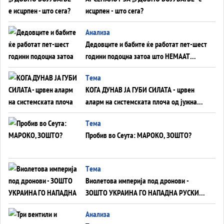
исцрпен - што сега?
Анализа
Дедовците и бабите ќе работат пет-шест
години подоцна затоа што НЕМААТ
ВНУЦИ ДА ГИ ЗАМЕНАТ
Tема
КОГА ДУНАВ ЈА ГУБИ СИЛАТА - црвен
аларм на системската плоча од јужна
Германија до Црното Море...
Tема
Пробив во Сеута: МАРОКО, ЗОШТО?
Tема
Виолетова империја под дронови -
ЗОШТО УКРАИНА ГО НАПАДНА РУСКИОТ
WILDBERRIES
Aнализа