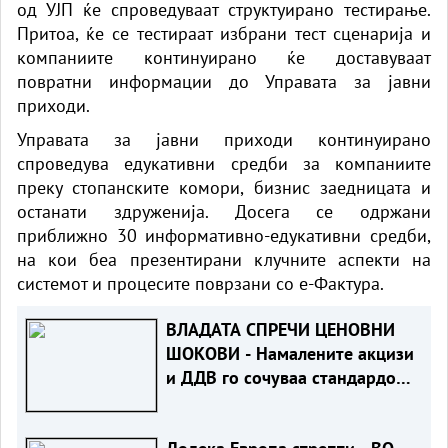
од УЈП ќе спроведуваат структуирано тестирање.
Притоа, ќе се тестираат избрани тест сценарија и
компаниите континуирано ќе доставуваат
повратни информации до Управата за јавни
приходи.
Управата за јавни приходи континуирано
спроведува едукативни средби за компаниите
преку стопанските комори, бизнис заедницата и
останати здруженија. Досега се одржани
приближно 30 информативно-едукативни средби,
на кои беа презентирани клучните аспекти на
системот и процесите поврзани со е-Фактура.
ВЛАДАТА СПРЕЧИ ЦЕНОВНИ
ШОКОВИ - Намалените акцизи
и ДДВ го сочуваа стандардот
на граѓаните