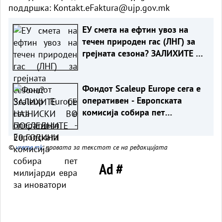
поддршка:
Kontakt.eFaktura@ujp.gov.mk
ЕУ смета на ефтин увоз на
течен природен гас (ЛНГ) за
грејната сезона? ЗАЛИХИТЕ СЕ
НАЈНИСКИ ВО ПОСЛЕДНИТЕ
20 ГОДИНИ
Фондот Scaleup Europe сега е
оперативен - Европската
комисија собира пет
милијарди евра за иноватори
©
vreme.mk
, правата за текстот се на редакцијата
Ad #