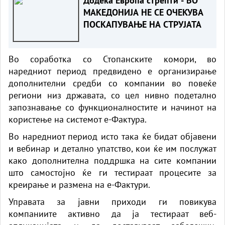
Додека Европа стрепти - ВО
МАКЕДОНИЈА НЕ СЕ ОЧЕКУВА
ПОСКАПУВАЊЕ НА СТРУЈАТА
Во соработка со Стопанските комори, во
наредниот период предвидено е организирање
дополнителни средби со компании во повеќе
региони низ државата, со цел нивно подетално
запознавање со функционалностите и начинот на
користење на системот е-Фактура.
Во наредниот период исто така ќе бидат објавени
и вебинар и детално упатство, кои ќе им послужат
како дополнителна поддршка на сите компании
што самостојно ќе ги тестираат процесите за
креирање и размена на е-Фактури.
Управата за јавни приходи ги повикува
компаниите активно да ја тестираат веб-