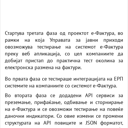
Стартува третата фаза од проектот е-Фактура, во
рамки на која Управата за јавни приходи
овозможува тестирање на системот е-Фактура
преку веб апликација, со цел компаниите да
добијат пристап до практична тест околина за
електронска размена на фактури.
Во првата фаза се тестираше интеграцијата на ЕРП
системите на компаниите со системот е-Фактура.
Во втората фаза се додадени API сервиси за
преземање, прифаќање, одбивање и сторнирање
на е-Фактура и се овозможи тестирање на повеќе
даночни индикатори. Со овие измени се промени
структурата на API повиците и JSON форматот,