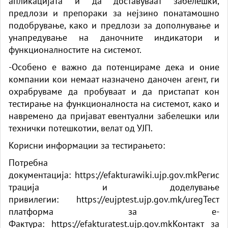
апликацијата и да доставуваат забелешки,
предлози и препораки за нејзино понатамошно
подобрување, како и предлози за дополнување и
унапредување на даночните индикатори и
функционалностите на системот.
-Особено е важно да потенцираме дека и оние
компании кои немаат назначено даночен агент, ги
охрабруваме да пробуваат и да пристапат кон
тестирање на функционалноста на системот, како и
навремено да пријават евентуални забелешки или
технички потешкотии, велат од УЈП.
Корисни информации за тестирањето:
Потребна
документација:
https://efakturawiki.ujp.gov.mk
Регис
трација и доделување
привилегии:
https://eujptest.ujp.gov.mk/ureg
Тест
платформа за е-
Фактура:
https://efakturatest.ujp.gov.mk
Контакт за