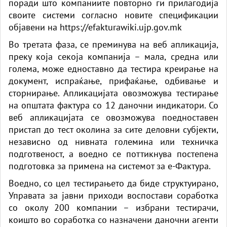
поради што компаниите повторно ги прилагодија
своите системи согласно новите спецификации
објавени на
https://efakturawiki.ujp.gov.mk
Во третата фаза, се преминува на веб апликација,
преку која секоја компанија – мала, средна или
голема, може едноставно да тестира креирање на
документ, испраќање, прифаќање, одбивање и
сторнирање. Апликацијата овозможува тестирање
на општата фактура со 12 даночни индикатори. Со
веб апликацијата се овозможува поедноставен
пристап до тест околина за сите деловни субјекти,
независно од нивната големина или техничка
подготвеност, а воедно се поттикнува постепена
подготовка за примена на системот за е-Фактура.
Воедно, со цел тестирањето да биде структуирано,
Управата за јавни приходи воспостави соработка
со околу 200 компании – избрани тестирачи,
коишто во соработка со назначени даночни агенти