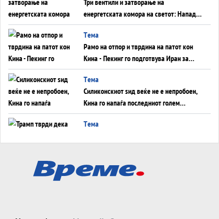
Три вентили и затворање на
енергетската комора на светот: Нападот
во Суец најавува глобален енергетски
Tема
инфаркт?
Рамо на отпор и тврдина на патот кон
Кина - Пекинг го подготвува Иран за
американска копнена инвазија
Tема
Силиконскиот ѕид веќе не е непробоен,
Кина го напаѓа последниот голем
монопол на Западот?
Tема
Трамп тврди дека повторно „разговара“
со Иран - ваквите моменти се поопасни
од отворените закани
Tема
ДЛАБОКО УДОЛУ: Сметководствените
трикови што го соборија ЕНРОН ги
применуваат гигантите за ВИ
Tема