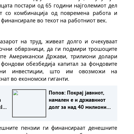
лицата постари од 65 години најголемиот дел
ат со комбинација од повремена работа и
финансирале во текот на работниот век.
азарот на труд, живеат долго и очекуваат
очни обврзници, да ги подмири трошоците
ите Американски Држави, трилиони долари
 фондови обезбедија капитал за фондовите
тни инвестиции, што им овозможи на
нат во економски гиганти.
Попов: Покрај јавниот,
а
намален е и државниот
Ј
долг за над 40 милиони
евра, изнесува 51,7% од
А
БДП
нешните пензии ги финансираат денешните