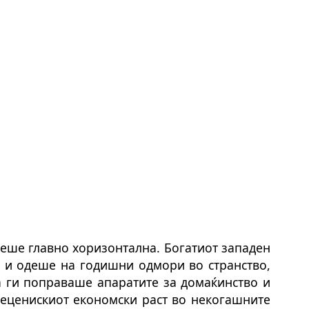
еше главно хоризонтална. Богатиот западен
 и одеше на годишни одмори во странство,
 ги поправаше апаратите за домаќинство и
децени
скиот
економски раст во некогашните