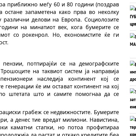
ара приближно меѓу 60 и 80 години (поздрав
 да остане запаметена како прва во неколку
ѓу различни делови на Европа. Социолозите
 години на минатиот век, кога бумерите се
мот со рокенрол. Но, економистите ќе ги
ст.
 пензии, потпирајќи се на демографските
 Трошоците на таквиот систем ја направија
пензионери наследија континент кој се
е генерации ќе им остават континент на кој
по штетата што и самите помогнаа да се
ерациски грабеж се недвижностите. Бумерите
ари, а денес тие вредат милиони. Навистина,
оки каматни стапки, но потоа профитираа
родолжија да растат и откако кредитите беа