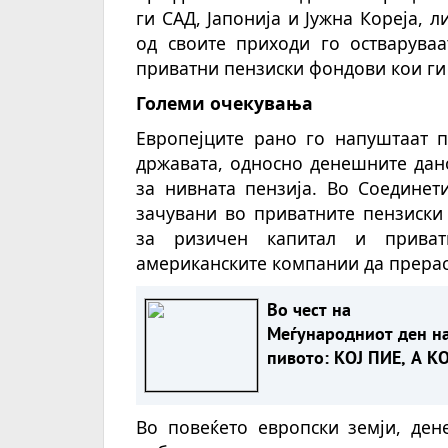
ги САД, Јапонија и Јужна Кореја, 
од своите приходи го остварува
приватни пензиски фондови кои ги 
Големи очекувања
Европејците рано го напуштаат п
државата, односно денешните дан
за нивната пензија. Во Соединет
зачувани во приватните пензиски
за ризичен капитал и прива
американските компании да прерас
Во чест на
Меѓународниот ден н
пивото: КОЈ ПИЕ, А КО
ИЗВЕЗУВА НАЈМНОГУ
ПИВО ВО ЕВРОПСКАТ
Во повеќето европски земји, де
УНИЈА?