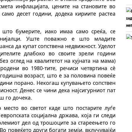
смета инфлацијата, цените на становите во
 само десет години, додека кириите растеа
 што бумерите, иако имаа само среќа, се
генијалци. Уште поважно е што младите
анса да купат сопствена недвижност. Уделот
ителите длабоко во своите зрели години
без оглед на квалитетот на кујната на мама)
 родени во 1980-тите, речиси четвртина сè
-годишна возраст, што е за половина повеќе
години порано. Некогаш купувањето сопствен
сност. Денес се чини дека најсигурниот пат
ш го дочека.
о место во светот каде што постарите луѓе
европската социјална држава, која ги следи
големиот дел од трошоците за стареењето го
о повеќето други богати земји, вклучувајќи