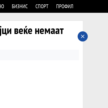
НО
БИЗНИС
СПОРТ
ПРОФИЛ
јци веќе немаат