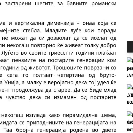
а застарени шегите за бавните романски
ма и вертикална димензија – онаа која се
мејните стебла. Младите луѓе кои поради
 не можат да си дозволат да се иселат од
ли некогаш повторно ќе живеат толку добро
 Луѓето во своите триесетти години плаќаат
аат пензиите на постарите генерации кои
 години од животот. Трошоците поврзани со
е сега го голтаат четвртина од бруто-
Унија, а малку е веројатно дека тој удел ќе
нент продолжува да старее. Да се биде млад
а чувство дека си измамен од постарите
 некогаш изгледа како пирамидална шема,
мидата се припадниците на генерацијата на
. Таа бројна генерација родена во двете