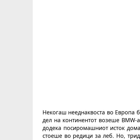
Некогаш нееднаквоста во Европа б
дел на континентот возеше BMW-а
додека посиромашниот исток дома
стоеше во редици за леб. Но, три