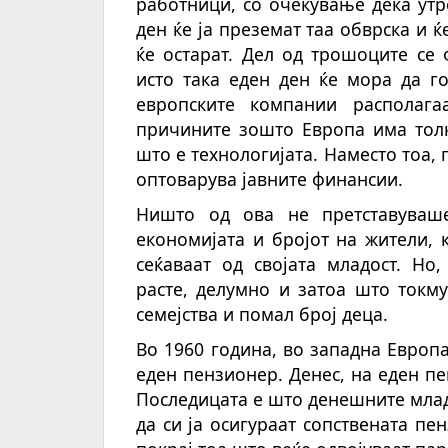
работници, со очекување дека ут
ден ќе ја преземат таа обврска и 
ќе остарат. Дел од трошоците се
исто така еден ден ќе мора да г
европските компании располаг
причините зошто Европа има толк
што е технологијата. Наместо тоа,
оптоварува јавните финансии.
Ништо од ова не претставуваш
економијата и бројот на жители,
сеќаваат од својата младост. Но
расте, делумно и затоа што токм
семејства и помал број деца.
Во 1960 година, во западна Европ
еден пензионер. Денес, на еден пе
Последицата е што денешните млад
да си ја осигураат сопствената пе