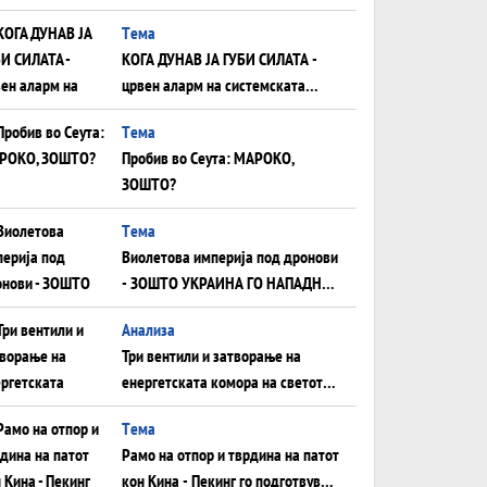
што НЕМААТ ВНУЦИ ДА ГИ
Tема
ЗАМЕНАТ
КОГА ДУНАВ ЈА ГУБИ СИЛАТА -
црвен аларм на системската
плоча од јужна Германија до
Tема
Црното Море...
Пробив во Сеута: МАРОКО,
ЗОШТО?
Tема
Виолетова империја под дронови
- ЗОШТО УКРАИНА ГО НАПАДНА
РУСКИОТ WILDBERRIES
Aнализа
Три вентили и затворање на
енергетската комора на светот:
Нападот во Суец најавува
Tема
глобален енергетски инфаркт?
Рамо на отпор и тврдина на патот
кон Кина - Пекинг го подготвува