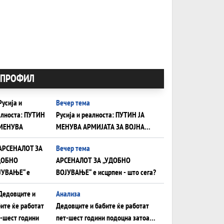
ПРОФИЛ
Вечер тема
Русија и реалноста: ПУТИН ЈА
МЕНУВА АРМИЈАТА ЗА ВОЈНА
ШТО ОСТАНУВА БЕЗ ФРОНТ
Вечер тема
АРСЕНАЛОТ ЗА „УДОБНО
ВОЈУВАЊЕ“ е исцрпен - што сега?
Анализа
Дедовците и бабите ќе работат
пет-шест години подоцна затоа