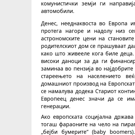
комунистички земји ги направиј
автомобили.
Денес, нееднаквоста во Европа и
протега нагоре и надолу низ се
астрономските цени на становите
родителскиот дом се прашуваат да
како што живееле кога биле деца.
високи даноци за да ги финансир
заминаа во пензија во најдобрите
стареењето на населението веќ
домашниот производ на Европската 
се намалува додека Стариот конти
Европеец денес значи да се им
генерации.
Ако европската социјална држава
тогаш фараоните на чело на пира
„бејби бумерите“ (baby boomers)