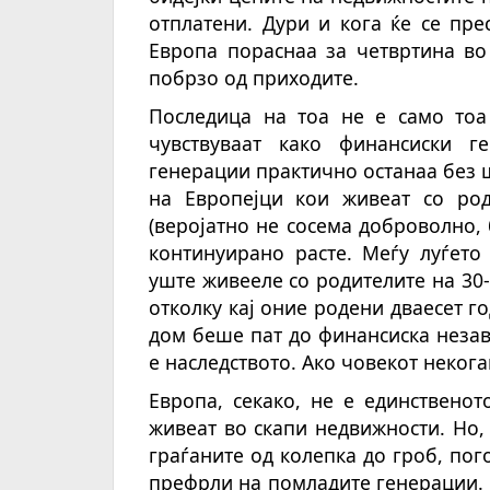
отплатени. Дури и кога ќе се пре
Европа пораснаа за четвртина во
побрзо од приходите.
Последица на тоа не е само тоа
чувствуваат како финансиски 
генерации практично останаа без ш
на Европејци кои живеат со род
(веројатно не сосема доброволно, 
континуирано расте. Меѓу луѓето
уште живееле со родителите на 30
отколку кај оние родени дваесет 
дом беше пат до финансиска незави
е наследството. Ако човекот некога
Европа, секако, не е единственот
живеат во скапи недвижности. Но, 
граѓаните од колепка до гроб, по
префрли на помладите генерации. В