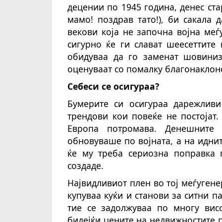
децении по 1945 година, денес ст
мам
о
! поздрав тато!), би сакала
векови која не започна војна ме
сигурно ќе ги слават шеесеттите
обидуваа да го заменат шовиниз
оценуваат со помалку благонаклоно
Себеси се осигураа?
Бумерите си осигураа дарежливи
трендови кои повеќе не постојат.
Европа потромава. Денешните 
обновуваше по војната, а на иднит
ќе му треба сериозна поправка 
создаде.
Највидливиот плен во тој меѓуген
купуваа куќи и станови за ситни п
тие се задолжуваа по многу вис
бидејќи цените на недвижностите п