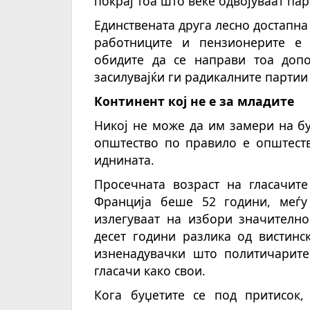
покрај тоа што веќе одвојуваат пар
Единствената друга лесно достапн
работниците и пензионерите е 
обидите да се направи тоа допол
засилувајќи ги радикалните партии
Континент кој не е за младите
Никој не може да им замери на б
општество по правило е општеств
иднината.
Просечната возраст на гласачите
Франција беше 52 години, меѓу
излегуваат на избори значително
десет години разлика од вистинс
изненадувачки што политичарите
гласачи како свои.
Кога буџетите се под притисок,