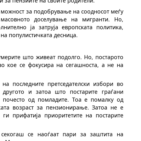
и за пензиите на своите родители.
а можност за подобрување на соодносот меѓу
масовното доселување на мигранти. Но,
нително ја затруја европската политика,
 на популистичката десница.
умерите што живеат подолго. Но, постарото
о кое се фокусира на сегашноста, а не на
 на последните претседателски избори во
 другото и затоа што постарите граѓани
 почесто од помладите. Тоа е помалку од
ката возраст за пензионирање. Затоа не е
 ги прифатија приоритетите на постарите
 секогаш се наоѓаат пари за заштита на