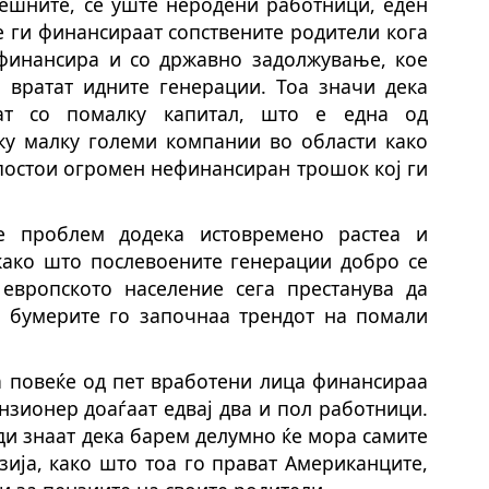
решните, сè уште неродени работници, еден
ќе ги финансираат сопствените родители кога
 финансира и со државно задолжување, кое
о вратат идните генерации. Тоа значи дека
аат со помалку капитал, што е една од
у малку големи компании во области како
 постои огромен нефинансиран трошок кој ги
е проблем додека истовремено растеа и
 како што послевоените генерации добро се
, европското население сега престанува да
у бумерите го започнаа трендот на помали
а повеќе од пет вработени лица финансираа
нзионер доаѓаат едвај два и пол работници.
и знаат дека барем делумно ќе мора самите
нзија, како што тоа го прават Американците,