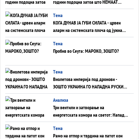
години подоцна затоа што НЕМААТ
ВНУЦИ ДА ГИ ЗАМЕНАТ
Tема
КОГА ДУНАВ ЈА ГУБИ СИЛАТА - црвен
аларм на системската плоча од јужна
Германија до Црното Море...
Tема
Пробив во Сеута: МАРОКО, ЗОШТО?
Tема
Виолетова империја под дронови -
ЗОШТО УКРАИНА ГО НАПАДНА РУСКИОТ
WILDBERRIES
Aнализа
Три вентили и затворање на
енергетската комора на светот: Нападот
во Суец најавува глобален енергетски
Tема
инфаркт?
Рамо на отпор и тврдина на патот кон