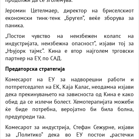
Јеромин Цетелмаер, директор на бриселскиот
економски тинк-тенк „Бругел“, веќе зборува за
паника.
„Постои чувство на неизбежен колапс на
индустријата, неизбежна опасност“, изјави тој за
„Њујорк тајмс“. Кина е втор најголем трговски
партнер на ЕУ, по САД.
Предаторска стратегија
Комесарот на ЕУ за надворешни работи и
потпретседател на ЕК, Каја Калас, неодамна изјави
дека прекинувањето на зависноста од Кина е како
обид да се излечи болест. Хемотерапијата можеби
ќе биде потребна, веројатно би била болна,
предупреди таа.
Комесарот за индустрија, Стефан Сежурне, изјави
за „Политико“ дека во ЕУ постои „растечки