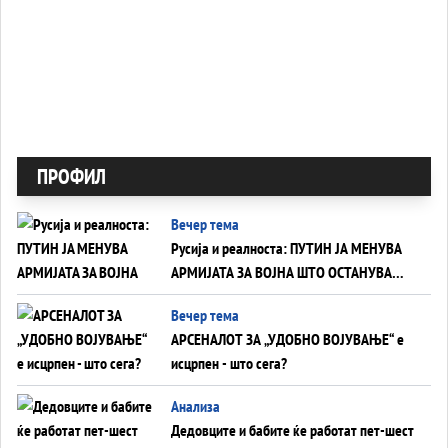
ПРОФИЛ
Вечер тема
Русија и реалноста: ПУТИН ЈА МЕНУВА
АРМИЈАТА ЗА ВОЈНА ШТО ОСТАНУВА
БЕЗ ФРОНТ
Вечер тема
АРСЕНАЛОТ ЗА „УДОБНО ВОЈУВАЊЕ“ е
исцрпен - што сега?
Анализа
Дедовците и бабите ќе работат пет-шест