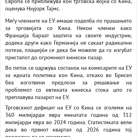
Европа се приближува кон трговска војна со Кина,
оценува Њујорк Тајмс.
Меѓу членките на ЕУ имаше поделба по прашањето
за трговијата со Кина. Некои членки како
Франција бараат заштита на своите индустрии,
додека други како Германија не сакаат радикални
потези, плашејќи се дека би можеле да го изгубат
пристапот до огромниот кинески пазар.
Во петок се одржува состанок на комесарите на ЕУ
за идната политика кон Кина, откако во Брисел
беа изготвени предлози за решавање на
проблемот со евтината кинеска стока што го
преплавува пазарот на ЕУ.
Трговскиот дефицит на ЕУ со Кина се зголеми на
360 милијарди евра минатата година од 312
милијарди евра во 2024 година. Статистиката вели
дека во првиот квартал од 2026 година тој
продолжи да се зголемува.