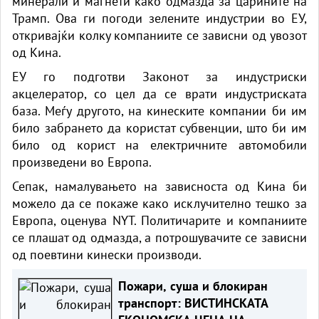
минерали и магнети како одмазда за царините на
Трамп. Ова ги погоди зелените индустрии во ЕУ,
откривајќи колку компаниите се зависни од увозот
од Кина.
ЕУ го подготви Законот за индустриски
акцелератор, со цел да се врати индустриската
база. Меѓу другото, на кинеските компании би им
било забрането да користат субвенции, што би им
било од корист на електричните автомобили
произведени во Европа.
Сепак, намалувањето на зависноста од Кина би
можело да се покаже како исклучително тешко за
Европа, оценува NYT. Политичарите и компаниите
се плашат од одмазда, а потрошувачите се зависни
од поевтини кинески производи.
Пожари, суша и блокиран
транспорт: ВИСТИНСКАТА