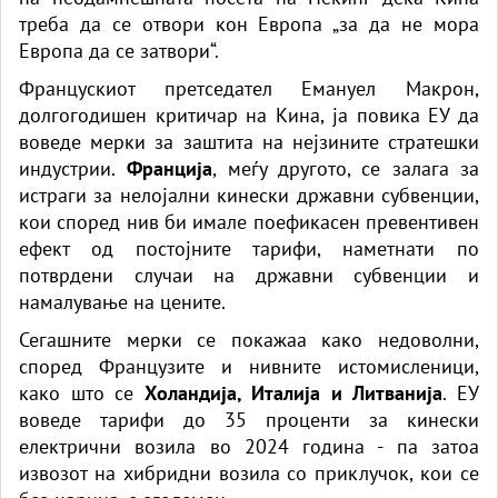
треба да се отвори кон Европа „за да не мора
Европа да се затвори“.
Францускиот претседател Емануел Макрон,
долгогодишен критичар на Кина, ја повика ЕУ да
воведе мерки за заштита на нејзините стратешки
индустрии.
Франција
, меѓу другото, се залага за
истраги за нелојални кинески државни субвенции,
кои според нив би имале поефикасен превентивен
ефект од постојните тарифи, наметнати по
потврдени случаи на државни субвенции и
намалување на цените.
Сегашните мерки се покажаа како недоволни,
според Французите и нивните истомисленици,
како што се
Холандија, Италија и Литванија
. ЕУ
воведе тарифи до 35 проценти за кинески
електрични возила во 2024 година - па затоа
извозот на хибридни возила со приклучок, кои се