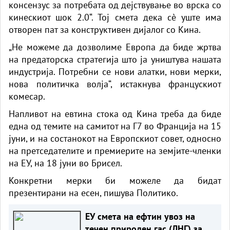
консензус за потребата од дејствување во врска со
кинескиот шок 2.0“. Тој смета дека сè уште има
отворен пат за конструктивен дијалог со Кина.
„Не можеме да дозволиме Европа да биде жртва
на предаторска стратегија што ја уништува нашата
индустрија. Потребни се нови алатки, нови мерки,
нова политичка волја“, истакнува францускиот
комесар.
Напливот на евтина стока од Кина треба да биде
една од темите на самитот на Г7 во Франција на 15
јуни, и на состанокот на Европскиот совет, односно
на претседателите и премиерите на земјите-членки
на ЕУ, на 18 јуни во Брисел.
Конкретни мерки би можеле да бидат
презентирани на есен, пишува Политико.
ЕУ смета на ефтин увоз на
течен природен гас (ЛНГ) за