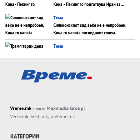
Кина - Пекинг го подготвува Иран за
американска копнена инвазија
Tема
Силиконскиот ѕид веќе не е непробоен,
Кина го напаѓа последниот голем
монопол на Западот?
Tема
Трамп тврди дека повторно „разговара“
со Иран - ваквите моменти се поопасни
од отворените закани
Tема
ДЛАБОКО УДОЛУ: Сметководствените
трикови што го соборија ЕНРОН ги
применуваат гигантите за ВИ
Tема
Vreme.mk
Maxmedia Group:
е дел од
АТОМСКО ДОМИНО НА БЛИСКИОТ
Vecer.mk
,
Vesti.mk
, и
Vreme.mk
ИСТОК
Tема
КАТЕГОРИИ
ОД ШАХЕД ДО СВЕТСКА ВОЈНА?