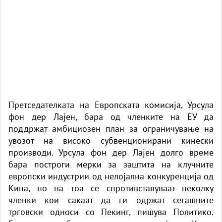
Претседателката на Европската комисија, Урсула
фон дер Лајен, бара од членките на ЕУ да
поддржат амбициозен план за ограничување на
увозот на високо субвенционирани кинески
производи. Урсула фон дер Лајен долго време
бара построги мерки за заштита на клучните
европски индустрии од нелојална конкуренција од
Кина, но на тоа се спротивставуваат неколку
членки кои сакаат да ги одржат сегашните
трговски односи со Пекинг, пишува Политико.