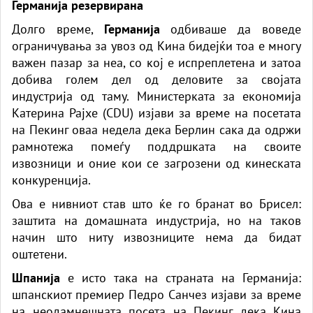
Германија резервирана
Долго време,
Германија
одбиваше да воведе
ограничувања за увоз од Кина бидејќи тоа е многу
важен пазар за неа, со кој е испреплетена и затоа
добива голем дел од деловите за својата
индустрија од таму. Министерката за економија
Катерина Рајхе (CDU) изјави за време на посетата
на Пекинг оваа недела дека Берлин сака да одржи
рамнотежа помеѓу поддршката на своите
извозници и оние кои се загрозени од кинеската
конкуренција.
Ова е нивниот став што ќе го бранат во Брисел:
заштита на домашната индустрија, но на таков
начин што ниту извозниците нема да бидат
оштетени.
Шпанија
е исто така на страната на Германија:
шпанскиот премиер Педро Санчез изјави за време
на неодамнешната посета на Пекинг дека Кина