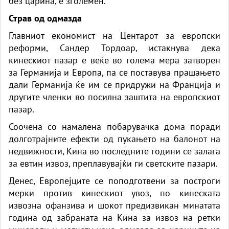
без царина, е зголемен.
Страв од одмазда
Главниот економист на Центарот за европски
реформи, Сандер Тордоар, истакнува дека
кинескиот пазар е веќе во голема мера затворен
за Германија и Европа, па се поставува прашањето
дали Германија ќе им се придружи на Франција и
другите членки во посилна заштита на европскиот
пазар.
Соочена со намалена побарувачка дома поради
долготрајните ефекти од пукањето на балонот на
недвижности, Кина во последните години се залага
за евтин извоз, преплавувајќи ги светските пазари.
Денес, Европејците се поподготвени за построги
мерки против кинескиот увоз, по кинеската
извозна офанзива и шокот предизвикан минатата
година од забраната на Кина за извоз на ретки