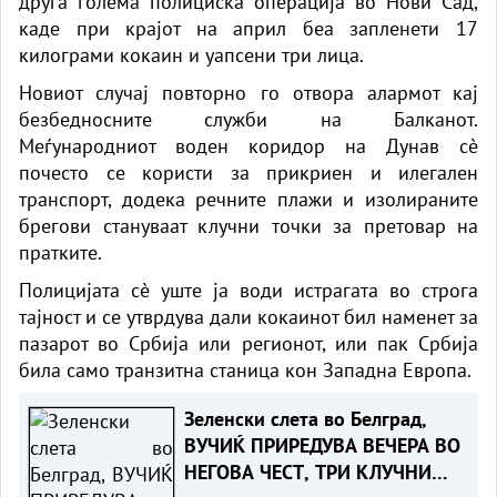
друга голема полициска операција во Нови Сад,
каде при крајот на април беа запленети 17
килограми кокаин и уапсени три лица.
Новиот случај повторно го отвора алармот кај
безбедносните служби на Балканот.
Меѓународниот воден коридор на Дунав сè
почесто се користи за прикриен и илегален
транспорт, додека речните плажи и изолираните
брегови стануваат клучни точки за претовар на
пратките.
Полицијата сè уште ја води истрагата во строга
тајност и се утврдува дали кокаинот бил наменет за
пазарот во Србија или регионот, или пак Србија
била само транзитна станица кон Западна Европа.
Зеленски слета во Белград,
ВУЧИЌ ПРИРЕДУВА ВЕЧЕРА ВО
НЕГОВА ЧЕСТ, ТРИ КЛУЧНИ