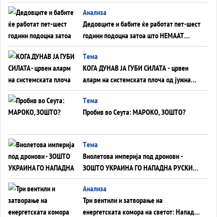
Анализа
Дедовците и бабите ќе работат пет-шест
години подоцна затоа што НЕМААТ
ВНУЦИ ДА ГИ ЗАМЕНАТ
Tема
КОГА ДУНАВ ЈА ГУБИ СИЛАТА - црвен
аларм на системската плоча од јужна
Германија до Црното Море...
Tема
Пробив во Сеута: МАРОКО, ЗОШТО?
Tема
Виолетова империја под дронови -
ЗОШТО УКРАИНА ГО НАПАДНА РУСКИОТ
WILDBERRIES
Aнализа
Три вентили и затворање на
енергетската комора на светот: Нападот