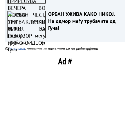
ТЕМИ ЗА РАЗГОВОР
(ФОТО+ВИДЕО)
ОРБАН УЖИВА КАКО НИКОЈ.
На одмор меѓу трубачите од
Гуча!
©
vreme.mk
, правата за текстот се на редакцијата
Ad #