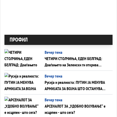
ПРОФИЛ
Вечер тема
ЧЕТИРИ СТОЛЧИЊА, ЕДЕН БЕЛГРАД:
Доаѓањето на Зеленски ги открива
тајните на политиката на балансирање
Вечер тема
на Вучиќ
Русија и реалноста: ПУТИН ЈА МЕНУВА
АРМИЈАТА ЗА ВОЈНА ШТО ОСТАНУВА
БЕЗ ФРОНТ
Вечер тема
АРСЕНАЛОТ ЗА „УДОБНО ВОЈУВАЊЕ“ е
исцрпен - што сега?