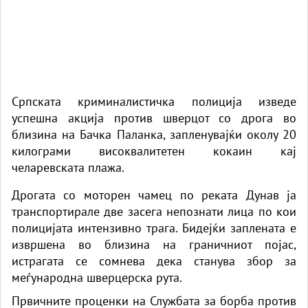
Српската криминалистичка полиција изведе
успешна акција против шверцот со дрога во
близина на Бачка Паланка, запленувајќи околу 20
килограми високвалитетен кокаин кај
челаревската плажа.
Дрогата со моторен чамец по реката Дунав ја
транспортирале две засега непознати лица по кои
полицијата интензивно трага. Бидејќи заплената е
извршена во близина на граничниот појас,
истрагата се сомнева дека станува збор за
меѓународна шверцерска рута.
Првичните проценки на Службата за борба против