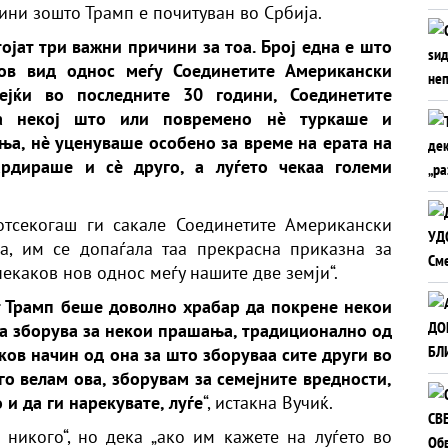
чини зошто Трамп е почитуван во Србија.
ојат три важни причини за тоа. Број една е што
нов вид однос меѓу Соединетите Американски
ејќи во последните 30 години, Соединетите
а некој што или повремено нè туркаше и
а, нè уценуваше особено за време на ерата на
рдираше и сè друго, а луѓето чекаа големи
отсекогаш ги сакале Соединетите Американски
а, им се допаѓала таа прекрасна приказна за
некаков нов однос меѓу нашите две земји“.
т Трамп беше доволно храбар да покрене некои
да зборува за некои прашања, традиционално од
ков начин од она за што зборуваа сите други во
го велам ова, зборувам за семејните вредности,
 и да ги нарекувате, луѓе
“, истакна Вучиќ.
никого“, но дека „ако им кажете на луѓето во