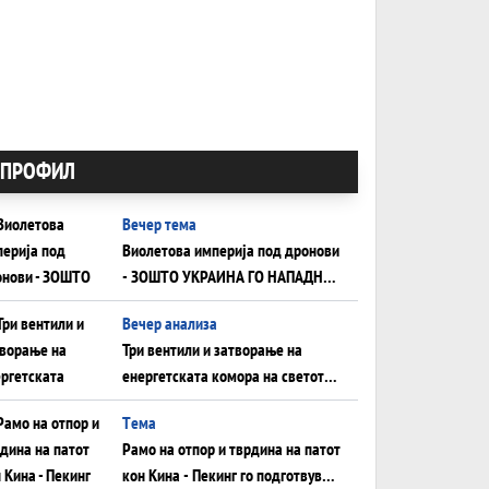
ПРОФИЛ
Вечер тема
Виолетова империја под дронови
- ЗОШТО УКРАИНА ГО НАПАДНА
РУСКИОТ WILDBERRIES
Вечер анализа
Три вентили и затворање на
енергетската комора на светот:
Нападот во Суец најавува
Tема
глобален енергетски инфаркт?
Рамо на отпор и тврдина на патот
кон Кина - Пекинг го подготвува