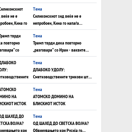
Иран за американска копнена
Tема
инвазија
Силиконскиот ѕид веќе не е
непробоен, Кина го напаѓа
последниот голем монопол на
Tема
Западот?
Трамп тврди дека повторно
„разговара“ со Иран - ваквите
моменти се поопасни од
Tема
отворените закани
ДЛАБОКО УДОЛУ:
Сметководствените трикови што
го соборија ЕНРОН ги
Tема
применуваат гигантите за ВИ
АТОМСКО ДОМИНО НА
БЛИСКИОТ ИСТОК
Tема
ОД ШАХЕД ДО СВЕТСКА ВОЈНА?
Обвинувањето кон Русија го