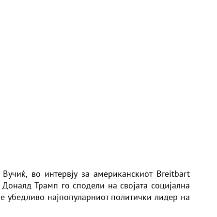
р Вучиќ, во интервју за американскиот
Breitbart
л Доналд Трамп го сподели на својата социјална
п е убедливо најпопуларниот политички лидер на