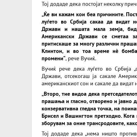
Тој додаде дека постојат неколку при
„Ќе ви кажам кои беа причините. Пост
луѓето во Србија сакаа да видат 
Држави и нашата мала земја, бид
Американски Држави се сметаа з
притискаше за многу различни прашањ
Клинтон, и во тоа време нè бомба
промени“
, рече Вучиќ.
Вучиќ рече дека луѓето во Србија „
Држави, отсекогаш ја сакале Америк
американскиот сон и сакале да видат 
„Второ, тие видоа дека претседатело
прашања и гласно, отворено и јавно 
конзервативна гледна точка, на поина
Брисел и Вашингтон претходно. Кога 
зборувам за оние трансродовите, како
Тој додаде дека „нема ништо против 