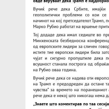
овде веруваат дека Трамп е најдобрио
Вучиќ рече дека Србите, имајќи 
геополитички проблеми со кои се 
начинот на кој претседателот Трамп, 
Марко Рубио работат на вршење прити
Тој додаде дека имал седиште во прв
Минхенската безбедносна конференци
од европските лидери за сличен говор
истите тие европски лидери била зат
чујат и сигурно пропуштиле дека 
всушност станала построга од обраќ
на Рубио оваа година.
Вучиќ рече дека се надева оти европс
на Трамп е предодреден да остане та
чувства“ за времето на поранешниот 
рече дека е некој што никогаш нема да
„Знаете што коментирав по таа сесиј