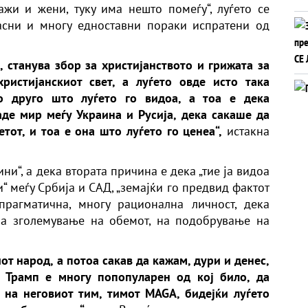
ажи и жени, туку има нешто помеѓу“, луѓето се
јасни и многу едноставни пораки испратени од
о, станува збор за христијанството и грижата за
ристијанскиот свет, а луѓето овде исто така
о друго што луѓето го видоа, а тоа е дека
де мир меѓу Украина и Русија, дека сакаше да
етот, и тоа е она што луѓето го ценеа“,
истакна
ини“, а дека втората причина е дека „тие ја видоа
 меѓу Србија и САД, „земајќи го предвид фактот
прагматична, многу рационална личност, дека
на зголемување на обемот, на подобрување на
от народ, а потоа сакав да кажам, дури и денес,
 Трамп е многу попопуларен од кој било, да
на неговиот тим, тимот MAGA, бидејќи луѓето