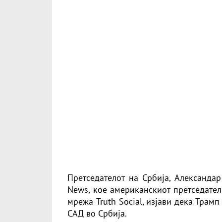
Претседателот на Србија, Александа
News
, кое американскиот претседате
мрежа Truth Social, изјави дека Трам
САД во Србија.