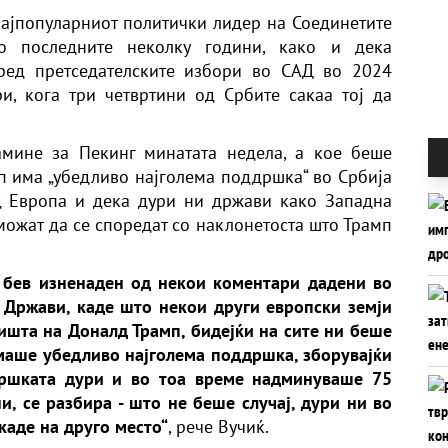
најпопуларниот политички лидер на Соединетите
 последните неколку години, како и дека
ред претседателските избори во САД во 2024
и, кога три четвртини од Србите сакаа тој да
амине за Пекинг минатата недела, а кое беше
мп има „убедливо најголема поддршка“ во Србија
д Европа и дека дури ни држави како Западна
можат да се споредат со наклонетоста што Трамп
 бев изненаден од некои коментари дадени во
 Држави, каде што некои други европски земји
ишта на Доналд Трамп, бидејќи на сите ни беше
имаше убедливо најголема поддршка, зборувајќи
дршката дури и во тоа време надминуваше 75
, се разбира - што не беше случај, дури ни во
аде на друго место“
, рече Вучиќ.