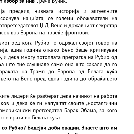
т избор за нив“
, рече Вучиќ.
ја предвид нивната историја и актуелните
соочува нацијата, се големи обожаватели на
потпретседателот Џ.Д. Венс и државниот секретар
сок врз Европа на повеќе фронтови.
иот ред кога Рубио го одржал својот говор на
ја, една година откако Венс беше критикуван
, и дека многу потоплата прегратка на Рубио од
оа што тие слушнале само она што сакале да го
пораката на Трамп до Европа од Белата куќа
ањето на Венс пред една година до обраќањето
ките лидери ќе разберат дека начинот на работа
ков и дека ќе ги напуштат своите „носталгични
американски претседател Барак Обама, за кого
 се врати во Белата куќа.
а со Рубио? Бидејќи доби овации. Знаете што им