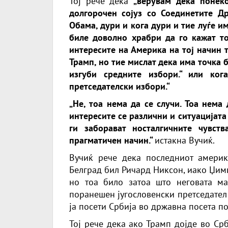
Тој рече дека
„верувам дека понек
долгорочен сојуз со Соединетите Д
Обама, дури и кога дури и тие луѓе и
биле доволно храбри да го кажат то
интересите на Америка на тој начин 
Трамп, но тие мислат дека има точка б
изгуби средните избори.“ или ко
претседателски избори.“
„Не, тоа нема да се случи. Тоа нема
интересите се различни и ситуацијата
ги заборават носталгичните чувс
прагматичен начин.“
истакна Вучиќ.
Вучиќ рече дека последниот америк
Белград бил Ричард Никсон, иако Џими
но тоа било затоа што неговата ма
поранешен југословенски претседател 
ја посети Србија во државна посета по
Тој рече дека ако Трамп дојде во Ср