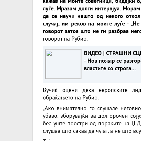
кажав на моите советници, бидејќи о
луѓе. Мразам долги интервјуа. Морам
да се научи нешто од некого отколк
случај, им реков на моите луѓе - „Н
говорот затоа што не ги разбраа нег
говорот на Рубио.
ВИДЕО | СТРАШНИ СЦ
- Нов пожар се разгор
властите со строга
забрана за жителит
Вучиќ оцени дека европските ли
обраќањето на Рубио.
„Ако внимателно го слушале неговио
убаво, зборувајќи за долгорочен соју
беа уште поостри од пораките на Џ.Д.
слушаа што сакаа да чујат, а не што вс