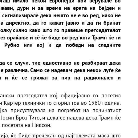
огаш имало некои Европејци кои верувале во
ржави, дури и за време на ерата на Бајден и
м сигнализирале дека нешто не е во ред, иако не
а директно, да го кажат јавно и да ги бранат
толку силно како што го правеше претседателот
ез враќање и сè ќе биде во ред кога Трамп ќе ги
га Рубио или кој и да победи на следните
 да се случи, тие едноставно не разбираат дека
 е различна. Само се надевам дека некои луѓе ќе
тва и ќе се грижат за нив на рационален и
ански претседател кој официјално го посетил
 Картер технички го сторил тоа во 1980 година,
јка присуствувала на погребот на починатиот
Јосип Броз Тито, и дека се надева дека Трамп ќе
 посетата на Никсон.
бија, ќе биде пречекан од најголемата маса што