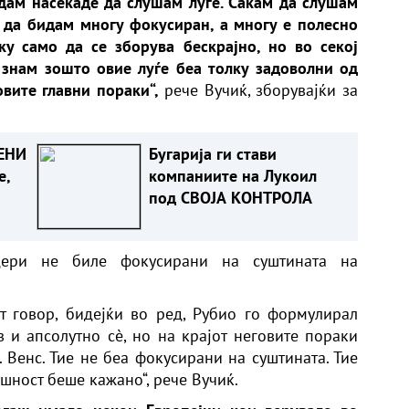
дам насекаде да слушам луѓе. Сакам да слушам
 да бидам многу фокусиран, а многу е полесно
у само да се зборува бескрајно, но во секој
е знам зошто овие луѓе беа толку задоволни од
овите главни пораки“,
рече Вучиќ, зборувајќи за
ЕНИ
Бугарија ги стави
е,
компаниите на Лукоил
под СВОЈА КОНТРОЛА
дери не биле фокусирани на суштината на
т говор, бидејќи во ред, Рубио го формулирал
з и апсолутно сè, но на крајот неговите пораки
 Венс. Тие не беа фокусирани на суштината. Тие
ушност беше кажано“, рече Вучиќ.