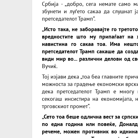
Србија - „добро, сега немате само м
збунети и луѓето сакаа да слушнат 
претседателот Трамп“.
„Исто така, не заборавајте го третот
вредностите што му припаѓаат на х
навистина го сакаа тоа. Има нешт
претседателот Трамп сакаше да созда
види мир во... различни делови од св
Вучиќ.
Тој изјави дека „тоа беа главните прич
можноста за градење економски врски“
дека претседателот Трамп е многу 
секогаш инсистира на економијата, 
трговскиот промет“.
„Сето тоа беше одлична вест за српски
по една година или повеќе, Доналд
речеме, можен противник во иднина 