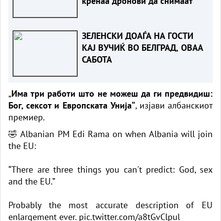
кренаа дронови да снимаат
ЗЕЛЕНСКИ ДОАЃА НА ГОСТИ
КАЈ ВУЧИЌ ВО БЕЛГРАД, ОВАА
САБОТА
„
Има три работи што не можеш да ги предвидиш:
Бог, сексот и Европската Унија“
, изјави албанскиот
премиер.
🤣 Albanian PM Edi Rama on when Albania will join
the EU:
“There are three things you can't predict: God, sex
and the EU.”
Probably the most accurate description of EU
enlargement ever.
pic.twitter.com/a8tGvClpul