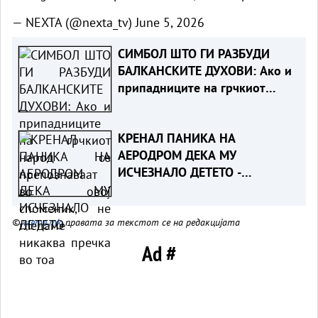
— NEXTA (@nexta_tv)
June 5, 2026
СИМБОЛ ШТО ГИ РАЗБУДИ
БАЛКАНСКИТЕ ДУХОВИ: Ако и
припадниците на грчкиот
народ се препознаваат во
овој споменик, не гледаме
КРЕНАЛ ПАНИКА НА
никаква пречка во тоа
АЕРОДРОМ ДЕКА МУ
ИСЧЕЗНАЛО ДЕТЕТО -
Испаднало дека го заборавил
во сместувањето
©
vreme.mk
, правата за текстот се на редакцијата
Ad #