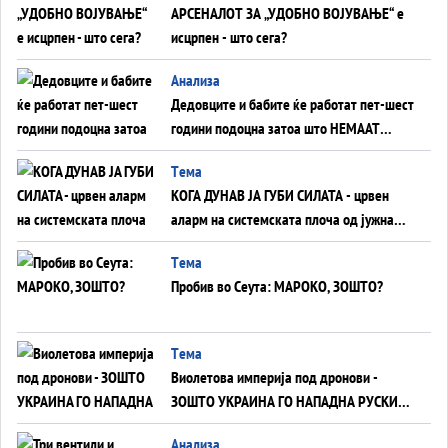
АРСЕНАЛОТ ЗА „УДОБНО ВОЈУВАЊЕ“ е
исцрпен - што сега?
Анализа
Дедовците и бабите ќе работат пет-шест
години подоцна затоа што НЕМААТ
ВНУЦИ ДА ГИ ЗАМЕНАТ
Tема
КОГА ДУНАВ ЈА ГУБИ СИЛАТА - црвен
аларм на системската плоча од јужна
Германија до Црното Море...
Tема
Пробив во Сеута: МАРОКО, ЗОШТО?
Tема
Виолетова империја под дронови -
ЗОШТО УКРАИНА ГО НАПАДНА РУСКИОТ
WILDBERRIES
Aнализа