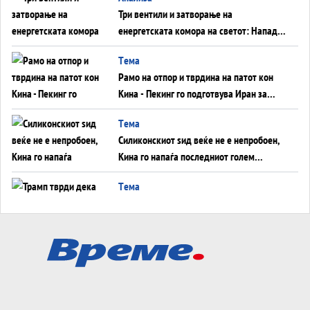
Три вентили и затворање на
енергетската комора на светот: Нападот
во Суец најавува глобален енергетски
Tема
инфаркт?
Рамо на отпор и тврдина на патот кон
Кина - Пекинг го подготвува Иран за
американска копнена инвазија
Tема
Силиконскиот ѕид веќе не е непробоен,
Кина го напаѓа последниот голем
монопол на Западот?
Tема
Трамп тврди дека повторно „разговара“
со Иран - ваквите моменти се поопасни
од отворените закани
Tема
ДЛАБОКО УДОЛУ: Сметководствените
трикови што го соборија ЕНРОН ги
применуваат гигантите за ВИ