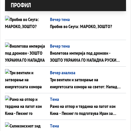
ПРОФИЛ
Вечер тема
Пробив во Сеута: МАРОКО, ЗОШТО?
Вечер тема
Виолетова империја под дронови -
ЗОШТО УКРАИНА ГО НАПАДНА РУСКИОТ
WILDBERRIES
Вечер анализа
Три вентили и затворање на
енергетската комора на светот: Нападот
во Суец најавува глобален енергетски
Tема
инфаркт?
Рамо на отпор и тврдина на патот кон
Кина - Пекинг го подготвува Иран за
американска копнена инвазија
Tема