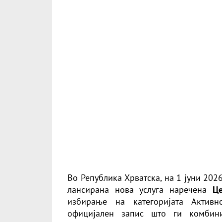
Во Република Хрватска, на 1 јуни 202
лансирана нова услуга наречена
Це
избирање на категоријата Активн
официјален запис што ги комбини