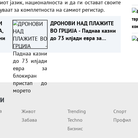
ниот јазик, националноста и да ги остават своите
ваат за комплетноста на самиот регистар.
И
ДРОНОВИ НАД ПЛАЖИТЕ
А,
ВО ГРЦИЈА - Паднаа казни
ни
до 73 илјади евра за
блокиран пристап до
морето
ИИ
а
Живот
Trending
Спорт
Забава
Techno
Профил
Бизнис