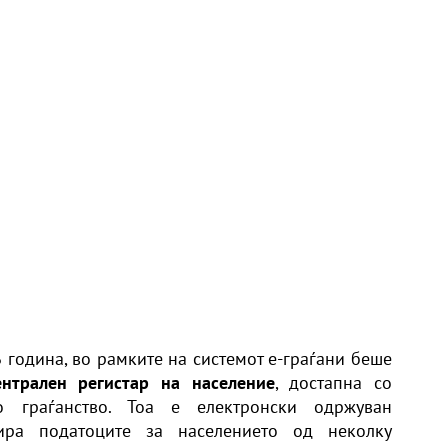
6 година, во рамките на системот е-граѓани беше
нтрален регистар на население
, достапна со
о граѓанство. Тоа е електронски одржуван
ра податоците за населението од неколку