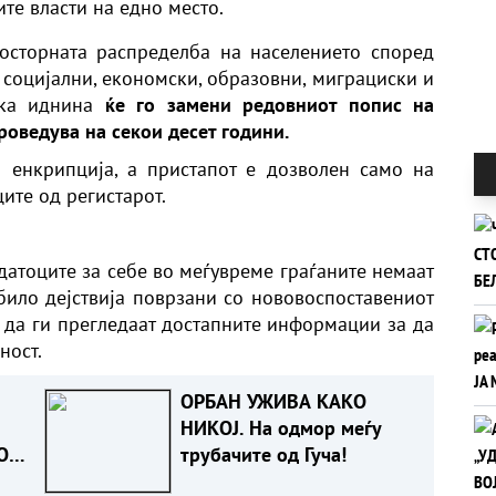
те власти на едно место.
росторната распределба на населението според
 социјални, економски, образовни, миграциски и
иска иднина
ќе го замени редовниот попис на
роведува на секои десет години.
 енкрипција, а пристапот е дозволен само на
ците од регистарот.
датоците за себе во меѓувреме граѓаните немаат
било дејствија поврзани со нововоспоставениот
е да ги прегледаат достапните информации за да
ност.
ОРБАН УЖИВА КАКО
НИКОЈ. На одмор меѓу
О
трубачите од Гуча!