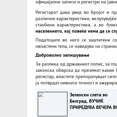
официјални записи и регистри на јавни
Регистарот дава увид во бројот и п
различни карактеристики, вклучувајќи
станбени карактеристики, а во бл
населението, кој повеќе нема да се сп
Податоците во него се заштитени со
овластени тела, се наведува на страни
Доброволно запишување
За разлика од државниот попис, за по
законска обврска да преземат какви 
регистар, властите препорачуваат сит
ја потврдат нивната точност и ажурира
Зеленски слета во
Белград, ВУЧИЌ
ПРИРЕДУВА ВЕЧЕРА В
НЕГОВА ЧЕСТ, ТРИ