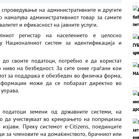
 спроведување на административните и другите
ЕО)
о намалува административниот товар за самите
алитет и ефикасност на јавните услуги.
лниот регистар на населението е целосно
ку Националниот систем за идентификација и
 до своите податоци, потребно е да користат
 ниво на безбедност. За сите оние граѓани кои
емот за поддршка е обезбеден во физичка форма,
нформации може да се побараат директно во
управа.
е податоци земени од државните системи, на
о да учествуваат во креирањето на попрецизна
зјави. Преку системот e-Citizens, поединците
ци за членовите на домаќинството, брачниот или