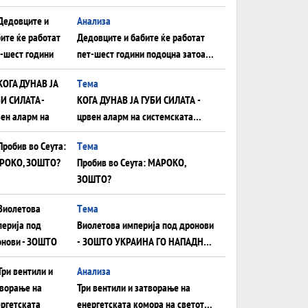
Анализа
Дедовците и бабите ќе работат
пет-шест години подоцна затоа
што НЕМААТ ВНУЦИ ДА ГИ
Tема
ЗАМЕНАТ
КОГА ДУНАВ ЈА ГУБИ СИЛАТА -
црвен аларм на системската
плоча од јужна Германија до
Tема
Црното Море...
Пробив во Сеута: МАРОКО,
ЗОШТО?
Tема
Виолетова империја под дронови
- ЗОШТО УКРАИНА ГО НАПАДНА
РУСКИОТ WILDBERRIES
Aнализа
Три вентили и затворање на
енергетската комора на светот: