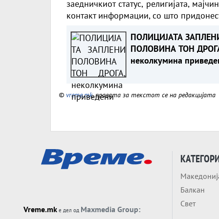
заедничкиот статус, религијата, мајчи
контакт информации, со што придонесу
ПОЛИЦИЈАТА ЗАПЛЕН
ПОЛОВИНА ТОН ДРОГ
неколкумина приведе
©
vreme.mk
, правата за текстот се на редакцијата
КАТЕГОР
Македониј
Балкан
Свет
Vreme.mk
Maxmedia Group:
е дел од