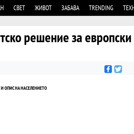
АН
СВЕТ
ЖИВОТ
ЗАБАВА
TRENDING
ТЕХ
атско решение за европск