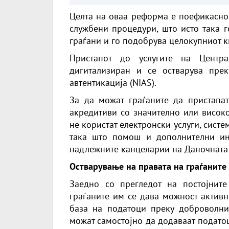
КЛУЧНИ ТЕМИ ЗА
Целта на оваа реформа е поефикасно
РАЗГОВОР (ФОТО+ВИД
службени процедури, што исто така г
граѓани и го подобрува целокупниот кв
Пристапот до услугите на Центра
дигитализиран и се остварува пре
автентикација (NIAS).
За да можат граѓаните да пристапат
акредитиви со значително или високо
не користат електронски услуги, сист
така што помош и дополнителни и
надлежните канцеларии на Даночната 
Остварување на правата на граѓаните
Заедно со прегледот на постојнит
граѓаните им се дава можност активн
база на податоци преку доброволни и
можат самостојно да додаваат подато