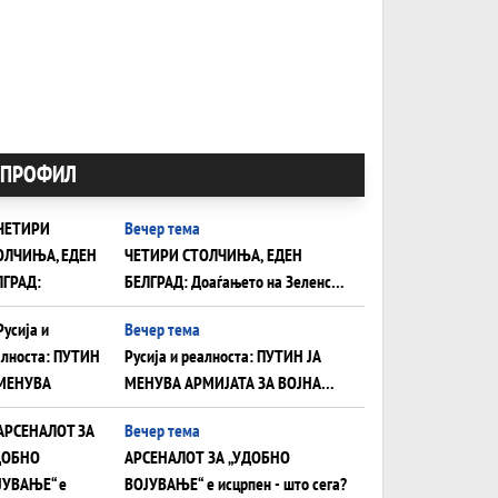
ПРОФИЛ
Вечер тема
ЧЕТИРИ СТОЛЧИЊА, ЕДЕН
БЕЛГРАД: Доаѓањето на Зеленски
ги открива тајните на политиката
Вечер тема
на балансирање на Вучиќ
Русија и реалноста: ПУТИН ЈА
МЕНУВА АРМИЈАТА ЗА ВОЈНА
ШТО ОСТАНУВА БЕЗ ФРОНТ
Вечер тема
АРСЕНАЛОТ ЗА „УДОБНО
ВОЈУВАЊЕ“ е исцрпен - што сега?