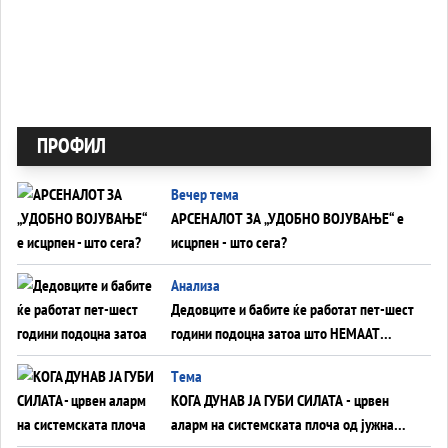
ПРОФИЛ
Вечер тема
АРСЕНАЛОТ ЗА „УДОБНО ВОЈУВАЊЕ“ е
исцрпен - што сега?
Анализа
Дедовците и бабите ќе работат пет-шест
години подоцна затоа што НЕМААТ
ВНУЦИ ДА ГИ ЗАМЕНАТ
Tема
КОГА ДУНАВ ЈА ГУБИ СИЛАТА - црвен
аларм на системската плоча од јужна
Германија до Црното Море...