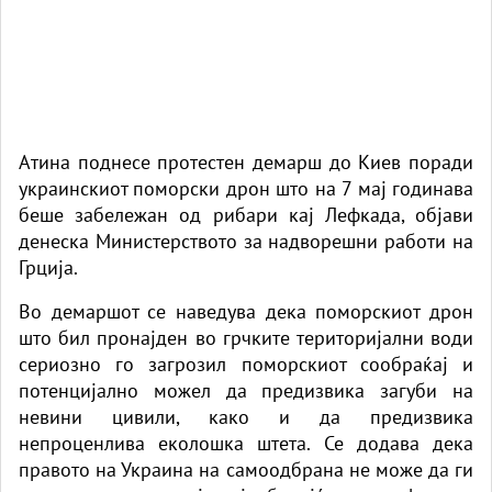
Атина поднесе протестен демарш до Киев поради
украинскиот поморски дрон што на 7 мај годинава
беше забележан од рибари кај Лефкада, објави
денеска Министерството за надворешни работи на
Грција.
Во демаршот се наведува дека поморскиот дрон
што бил пронајден во грчките територијални води
сериозно го загрозил поморскиот сообраќај и
потенцијално можел да предизвика загуби на
невини цивили, како и да предизвика
непроценлива еколошка штета. Се додава дека
правото на Украина на самоодбрана не може да ги