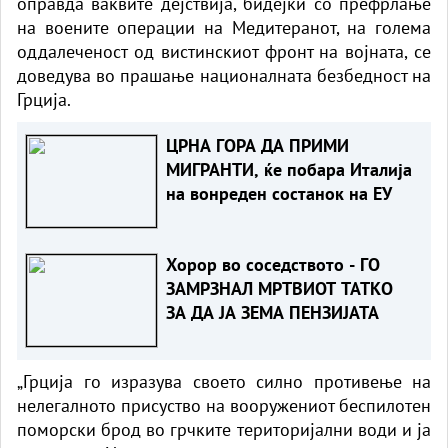
оправда ваквите дејствија, бидејќи со префрлање
на воените операции на Медитеранот, на голема
оддалеченост од вистинскиот фронт на војната, се
доведува во прашање националната безбедност на
Грција.
ЦРНА ГОРА ДА ПРИМИ
МИГРАНТИ, ќе побара Италија
на вонреден состанок на ЕУ
Хорор во соседството - ГО
ЗАМРЗНАЛ МРТВИОТ ТАТКО
ЗА ДА ЈА ЗЕМА ПЕНЗИЈАТА
„Грција го изразува своето силно противење на
нелегалното присуство на вооружениот беспилотен
поморски брод во грчките територијални води и ја