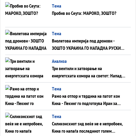
Tема
Пробив во Сеута: МАРОКО, ЗОШТО?
Tема
Виолетова империја под дронови -
ЗОШТО УКРАИНА ГО НАПАДНА РУСКИОТ
WILDBERRIES
Aнализа
Три вентили и затворање на
енергетската комора на светот: Нападот
во Суец најавува глобален енергетски
Tема
инфаркт?
Рамо на отпор и тврдина на патот кон
Кина - Пекинг го подготвува Иран за
американска копнена инвазија
Tема
Силиконскиот ѕид веќе не е непробоен,
Кина го напаѓа последниот голем