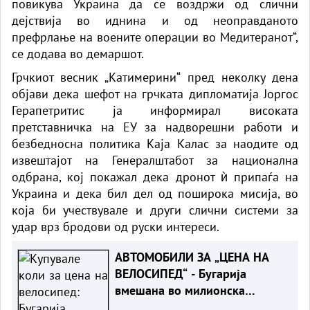
повикува Украина да се воздржи од слични
дејствија во иднина и од неоправданото
префрлање на воените операции во Медитеранот“,
се додава во демаршот.
Грчкиот весник „Катимерини“ пред неколку дена
објави дека шефот на грчката дипломатија Јоргос
Герапетритис ја информирал високата
претставничка на ЕУ за надворешни работи и
безбедносна политика Каја Калас за наодите од
извештајот на Генералштабот за национална
одбрана, кој покажал дека дронот ѝ припаѓа на
Украина и дека бил дел од поширока мисија, во
која би учествувале и други слични системи за
удар врз бродови од руски интереси.
АВТОМОБИЛИ ЗА „ЦЕНА НА
ВЕЛОСИПЕД“ - Бугарија
вмешана во милионска
царинска измама со возила за