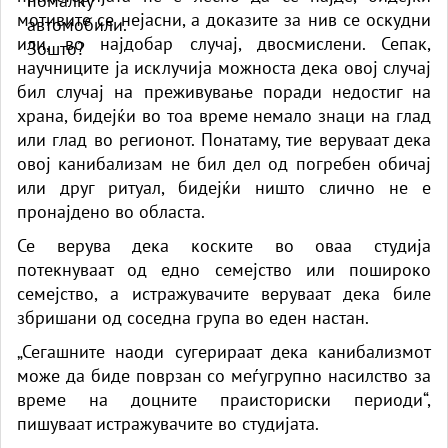
мотивите се нејасни, а доказите за нив се оскудни
или, во најдобар случај, двосмислени. Сепак,
научниците ја исклучија можноста дека овој случај
бил случај на преживување поради недостиг на
храна, бидејќи во тоа време немало знаци на глад
или глад во регионот. Понатаму, тие веруваат дека
овој канибализам не бил дел од погребен обичај
или друг ритуал, бидејќи ништо слично не е
пронајдено во областа.
Се верува дека коските во оваа студија
потекнуваат од едно семејство или пошироко
семејство, а истражувачите веруваат дека биле
збришани од соседна група во еден настан.
„Сегашните наоди сугерираат дека канибализмот
може да биде поврзан со меѓугрупно насилство за
време на доцните праисториски периоди“,
пишуваат истражувачите во студијата.