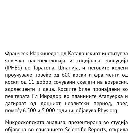
Франческ Маркинедас од Каталонскиот институт за
човечка палеоекологија и социјална еволуција
(IPHES) во Тарагона, Шпанија, и неговите колеги
проучувале повеќе од 600 коски и фрагменти од
коски од 11 добро сочувани скелети на возрасни,
адолесценти и деца. Коските биле пронајдени во
пештерата Ел Мирадор во планините Атапуерка и
датираат од доцниот неолитски период, пред
помеѓу 6.500 и 5.000 години, објавува
Phys.org.
Микроскопската анализа, презентирана во студија
објавена во списанието
Scientific Reports
, открила