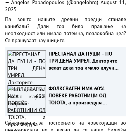
— Angelos Papadopoulos (@angelohrg)
August 11,
2025
Па зошто нашите древни предци станале
канибали? Дали тоа било прашање на
неопходност или имало потемна, позлокобна цел?
Се прашуваат научниците.
ПРЕСТАНАЛ ДА ПУШИ - ПО
ТРИ ДЕНА УМРЕЛ. Докторите
велат дека тоа имало клучно
влијание
ФОЛКСВАГЕН ИМА 60%
ПОВЕЌЕ РАБОТНИЦИ ОД
ТОЈОТА, а произведува
помалку автомобили. Зошто?
Објаснување за постоењето на човекојадци во
праисторијата не е лесно да се најде, бидејќи