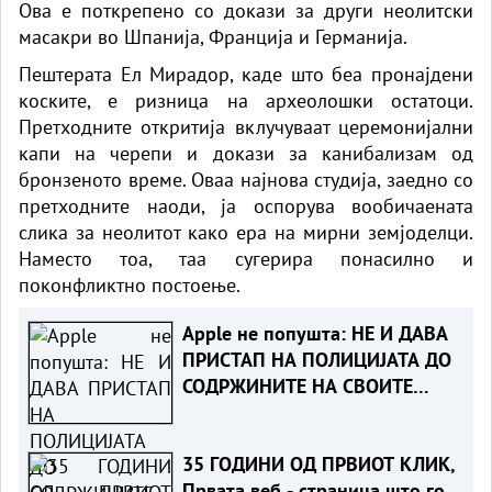
Ова е поткрепено со докази за други неолитски
масакри во Шпанија, Франција и Германија.
Пештерата Ел Мирадор, каде што беа пронајдени
коските, е ризница на археолошки остатоци.
Претходните откритија вклучуваат церемонијални
капи на черепи и докази за канибализам од
бронзеното време. Оваа најнова студија, заедно со
претходните наоди, ја оспорува вообичаената
слика за неолитот како ера на мирни земјоделци.
Наместо тоа, таа сугерира понасилно и
поконфликтно постоење.
Apple не попушта: НЕ И ДАВА
ПРИСТАП НА ПОЛИЦИЈАТА ДО
СОДРЖИНИТЕ НА СВОИТЕ
КЛИЕНТИ
35 ГОДИНИ ОД ПРВИОТ КЛИК,
Првата веб - страница што го