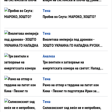
Германија до Црното Море...
Tема
Пробив во Сеута: МАРОКО, ЗОШТО?
Tема
Виолетова империја под дронови -
ЗОШТО УКРАИНА ГО НАПАДНА РУСКИОТ
WILDBERRIES
Aнализа
Три вентили и затворање на
енергетската комора на светот: Нападот
во Суец најавува глобален енергетски
Tема
инфаркт?
Рамо на отпор и тврдина на патот кон
Кина - Пекинг го подготвува Иран за
американска копнена инвазија
Tема
Силиконскиот ѕид веќе не е непробоен,