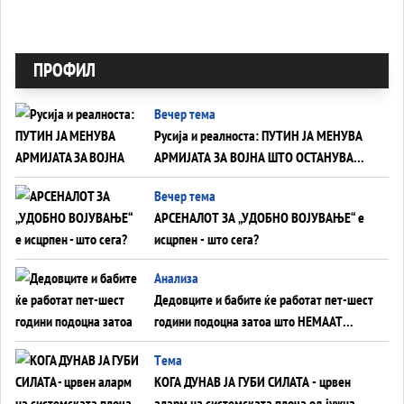
ПРОФИЛ
Вечер тема
Русија и реалноста: ПУТИН ЈА МЕНУВА
АРМИЈАТА ЗА ВОЈНА ШТО ОСТАНУВА
БЕЗ ФРОНТ
Вечер тема
АРСЕНАЛОТ ЗА „УДОБНО ВОЈУВАЊЕ“ е
исцрпен - што сега?
Анализа
Дедовците и бабите ќе работат пет-шест
години подоцна затоа што НЕМААТ
ВНУЦИ ДА ГИ ЗАМЕНАТ
Tема
КОГА ДУНАВ ЈА ГУБИ СИЛАТА - црвен
аларм на системската плоча од јужна