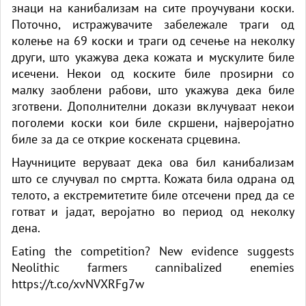
знаци на канибализам на сите проучувани коски.
Поточно, истражувачите забележале траги од
колење на 69 коски и траги од сечење на неколку
други, што укажува дека кожата и мускулите биле
исечени. Некои од коските биле проѕирни со
малку заоблени рабови, што укажува дека биле
зготвени. Дополнителни докази вклучуваат некои
поголеми коски кои биле скршени, најверојатно
биле за да се открие коскената срцевина.
Научниците веруваат дека ова бил канибализам
што се случувал по смртта. Кожата била одрана од
телото, а екстремитетите биле отсечени пред да се
готват и јадат, веројатно во период од неколку
дена.
Eating the competition? New evidence suggests
Neolithic farmers cannibalized enemies
https://t.co/xvNVXRFg7w