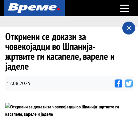
Open m
Откриени се докази за
човекојадци во Шпанија-
жртвите ги касапеле, вареле и
јаделе
12.08.2025