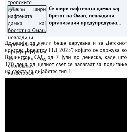
Се шири нафтената дамка кај
брегот на Оман, невладини
организации предупредуваат
за ризик од еколошка
катастрофа
Донација од кукли беше дарувана и за Детскиот
конгрес „Брејктру Т1Д 2025“, којшто се одржува во
Вашингтон, САД, од 7 јули до денеска, каде што
170 деца од целиот свет се залагаат за подигање
на свеста за дијабетес тип 1.