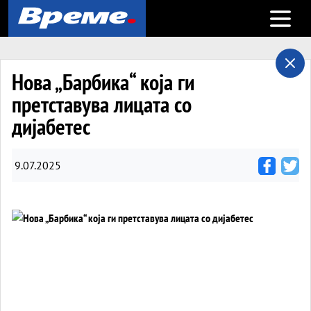
Open m
Нова „Барбика“ која ги
претставува лицата со
дијабетес
9.07.2025