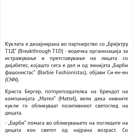
Куклата е дизајнирана во партнерство со „Брејктру
Т1Д“ (Breakthrough T1D) - водечка организација за
истражување и претставување на лицата со
дијабетес, којашто сега е дел и од линијата „Барби
фашонистас“ (Barbie Fashionistas), објави Си-ен-ен
(CNN).
Криста Бергер, потпретседателка на брендот на
компанијата „Мател“ (Mattel), вели дека нивните
кукли го обликуваат позитивниот светоглед на
децата.
- „Барби“ помага во обликувањето на погледите на
децата кон светот од најрана возраст. Со