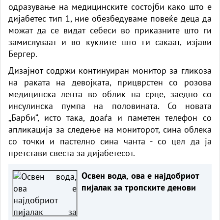
одразување на медицинските состојби како што е
дијабетес тип 1, ние обезбедуваме повеќе деца да
можат да се видат себеси во приказните што ги
замислуваат и во куклите што ги сакаат, изјави
Бергер.
Дизајнот содржи континуиран монитор за гликоза
на раката на девојката, прицврстен со розова
медицинска лента во облик на срце, заедно со
инсулинска пумпа на половината. Со новата
„Барби“, исто така, доаѓа и паметен телефон со
апликација за следење на мониторот, сина облека
со точки и пастелно сина чанта - со цел да ја
претстави свеста за дијабетесот.
Освен вода, ова е најдобриот
пијалак за тропските денови