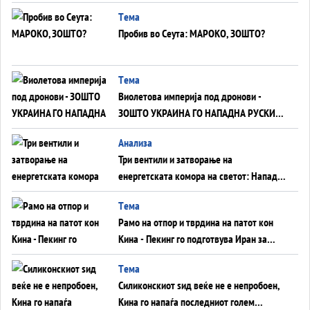
Германија до Црното Море...
Tема
Пробив во Сеута: МАРОКО, ЗОШТО?
Tема
Виолетова империја под дронови -
ЗОШТО УКРАИНА ГО НАПАДНА РУСКИОТ
WILDBERRIES
Aнализа
Три вентили и затворање на
енергетската комора на светот: Нападот
во Суец најавува глобален енергетски
Tема
инфаркт?
Рамо на отпор и тврдина на патот кон
Кина - Пекинг го подготвува Иран за
американска копнена инвазија
Tема
Силиконскиот ѕид веќе не е непробоен,
Кина го напаѓа последниот голем