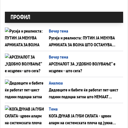
ПРОФИЛ
Вечер тема
Русија и реалноста: ПУТИН ЈА МЕНУВА
АРМИЈАТА ЗА ВОЈНА ШТО ОСТАНУВА
БЕЗ ФРОНТ
Вечер тема
АРСЕНАЛОТ ЗА „УДОБНО ВОЈУВАЊЕ“ е
исцрпен - што сега?
Анализа
Дедовците и бабите ќе работат пет-шест
години подоцна затоа што НЕМААТ
ВНУЦИ ДА ГИ ЗАМЕНАТ
Tема
КОГА ДУНАВ ЈА ГУБИ СИЛАТА - црвен
аларм на системската плоча од јужна