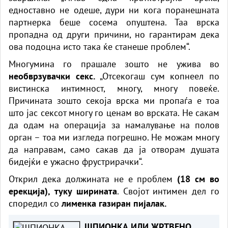
едноставно не одеше, дури ни кога поранешната
партнерка беше сосема опуштена. Таа врска
пропадна од други причини, но гарантирам дека
ова подоцна исто така ќе станеше проблем“.
Многумина го прашале зошто не ужива во
необврзувачки секс.
„Отсекогаш сум копнеел по
вистинска интимност, многу, многу повеќе.
Причината зошто секоја врска ми пропаѓа е тоа
што јас сексот многу го ценам во врската. Не сакам
да одам на операција за намалување на полов
орган – тоа ми изгледа погрешно. Не можам многу
да направам, само сакав да ја отворам душата
бидејќи е ужасно фрустрирачки“.
Открил дека должината не е проблем
(18 см во
ерекција), туку ширината
. Својот интимен дел го
споредил со
лименка газиран пијалак.
ШПИОНКА ИЛИ ЖРТВЕНО