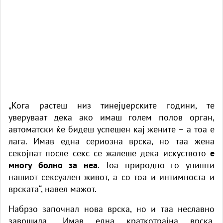
„Кога растеш низ тинејџерските години, те
уверуваат дека ако имаш голем полов орган,
автоматски ќе бидеш успешен кај жените – а тоа е
лага. Имав една сериозна врска, но таа жена
секојпат после секс се жалеше дека искуството
е
многу болно за неа
. Тоа природно го уништи
нашиот сексуален живот, а со тоа и интимноста и
врската“, навел мажот.
Набрзо започнал нова врска, но и таа неславно
завршила. „Имав една краткотрајна врска,