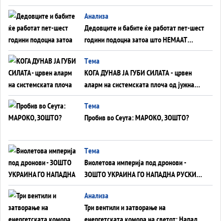
Анализа
Дедовците и бабите ќе работат пет-шест
години подоцна затоа што НЕМААТ
ВНУЦИ ДА ГИ ЗАМЕНАТ
Tема
КОГА ДУНАВ ЈА ГУБИ СИЛАТА - црвен
аларм на системската плоча од јужна
Германија до Црното Море...
Tема
Пробив во Сеута: МАРОКО, ЗОШТО?
Tема
Виолетова империја под дронови -
ЗОШТО УКРАИНА ГО НАПАДНА РУСКИОТ
WILDBERRIES
Aнализа
Три вентили и затворање на
енергетската комора на светот: Нападот