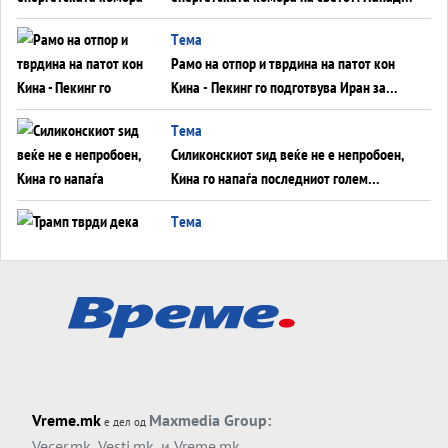
во Суец најавува глобален енергетски
Tема
инфаркт?
Рамо на отпор и тврдина на патот кон
Кина - Пекинг го подготвува Иран за
американска копнена инвазија
Tема
Силиконскиот ѕид веќе не е непробоен,
Кина го напаѓа последниот голем
монопол на Западот?
Tема
Трамп тврди дека повторно „разговара“
со Иран - ваквите моменти се поопасни
од отворените закани
Tема
ДЛАБОКО УДОЛУ: Сметководствените
трикови што го соборија ЕНРОН ги
применуваат гигантите за ВИ
Tема
Vreme.mk
Maxmedia Group:
е дел од
АТОМСКО ДОМИНО НА БЛИСКИОТ
Vecer.mk
,
Vesti.mk
, и
Vreme.mk