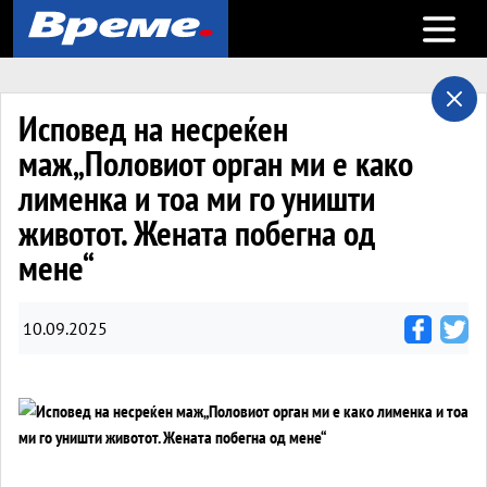
Open m
Исповед на несреќен
маж„Половиот орган ми е како
лименка и тоа ми го уништи
животот. Жената побегна од
мене“
10.09.2025