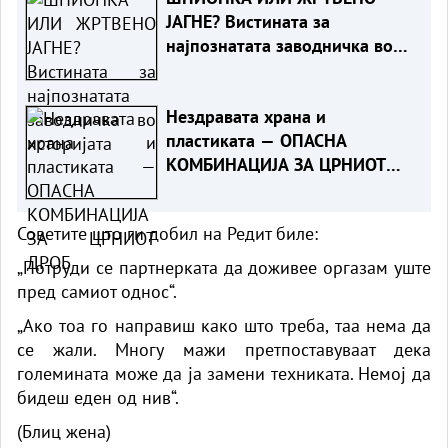
ЈАГНЕ? Вистината за
најпознатата заводничка во
историјата
Нездравата храна и
пластиката — ОПАСНА
КОМБИНАЦИЈА ЗА ЦРНИОТ
ДРОБ
Советите што ги добил на Редит биле:
„Потруди се партнерката да доживее оргазам уште
пред самиот однос“.
„Ако тоа го направиш како што треба, таа нема да
се жали. Многу мажи претпоставуваат дека
големината може да ја замени техниката. Немој да
бидеш еден од нив“.
(
Блиц жена
)