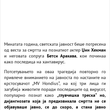
Минатата година, светската јавност беше потресена
од веста за смртта на познатиот актер
Џин
Хекман
и неговата сопруга
Бетси Аракава
, кои починаа
како последица на хантавирус.
Потсетувањето на оваа трагедија повторно го
привлече вниманието на јавноста по настаните на
крстосувачот „MV Hondius“, на кој три лица ги
загубија животите поради последиците од вирусот,
популарно познат како
„глувчешка треска“ но,
дијангнозата која ја предизвикала смртта не се
објавуваше јавно, се до скоро, а стана јавно