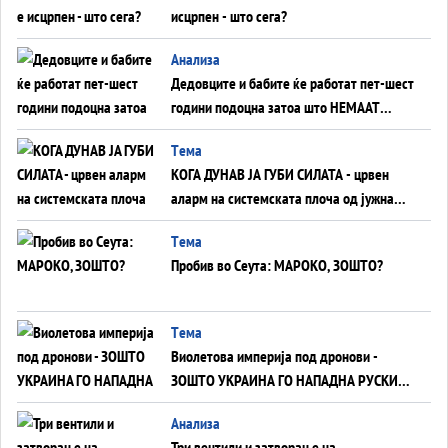
исцрпен - што сега?
Анализа
Дедовците и бабите ќе работат пет-шест
години подоцна затоа што НЕМААТ
ВНУЦИ ДА ГИ ЗАМЕНАТ
Tема
КОГА ДУНАВ ЈА ГУБИ СИЛАТА - црвен
аларм на системската плоча од јужна
Германија до Црното Море...
Tема
Пробив во Сеута: МАРОКО, ЗОШТО?
Tема
Виолетова империја под дронови -
ЗОШТО УКРАИНА ГО НАПАДНА РУСКИОТ
WILDBERRIES
Aнализа
Три вентили и затворање на