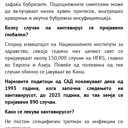
зафаќа бубрезите. Подоцнежните симптоми може
да вклучуваат низок крвен притисок, внатрешно
крварење и акутна бубрежна инсуфициенција.
Колку случаи на хантавирус се пријавени
глобално?
Според извештајот на Националните институти за
здравство, секоја година низ целиот свет се
пријавуваат околу 150.000 случаи на HFRS, главно
во Европа и Азија. Повеќе од половина од тие
случаи обично се јавуваат во Кина.
Најновите податоци од САД покажуваат дека од
1993 година, кога започна следењето на
хантавирусот, до 2023 година, во таа земја се
пријавени 890 случаи.
Како се лекува хантавирусот?
Не постои специфичен третман за инфекции со