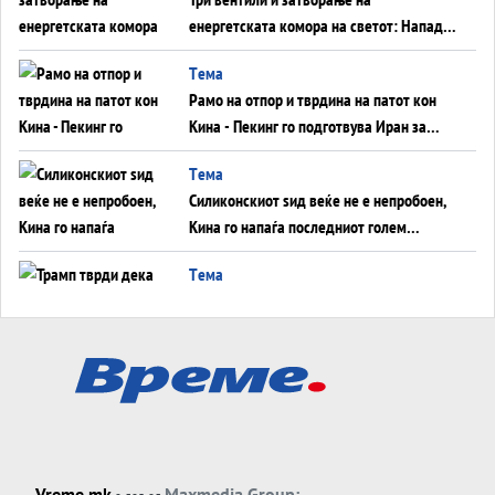
енергетската комора на светот: Нападот
во Суец најавува глобален енергетски
Tема
инфаркт?
Рамо на отпор и тврдина на патот кон
Кина - Пекинг го подготвува Иран за
американска копнена инвазија
Tема
Силиконскиот ѕид веќе не е непробоен,
Кина го напаѓа последниот голем
монопол на Западот?
Tема
Трамп тврди дека повторно „разговара“
со Иран - ваквите моменти се поопасни
од отворените закани
Tема
ДЛАБОКО УДОЛУ: Сметководствените
трикови што го соборија ЕНРОН ги
применуваат гигантите за ВИ
Tема
Vreme.mk
Maxmedia Group: