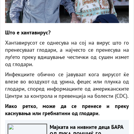
Што е хантавирус?
Хантавирусот се однесува на сој на вирус што го
пренесуваат глодари, а најчесто се пренесува на
луѓето преку вдишување честички од сушен измет
од глодари.
Инфекциите обично се јавуваат кога вирусот ќе
влезе во воздухот од урина, фецес или плунка од
глодари, според информациите од американските
Центри за контрола и превенција на болести (CDC).
Иако ретко, може да се пренесе и преку
каснувања или гребнатини од глодари.
Мајката на нивните деца БАРА