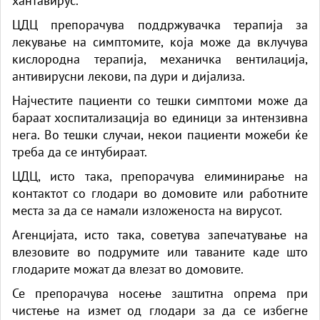
хантавирус.
ЦДЦ препорачува поддржувачка терапија за
лекување на симптомите, која може да вклучува
кислородна терапија, механичка вентилација,
антивирусни лекови, па дури и дијализа.
Најчестите пациенти со тешки симптоми може да
бараат хоспитализација во единици за интензивна
нега. Во тешки случаи, некои пациенти можеби ќе
треба да се интубираат.
ЦДЦ, исто така, препорачува елиминирање на
контактот со глодари во домовите или работните
места за да се намали изложеноста на вирусот.
Агенцијата, исто така, советува запечатување на
влезовите во подрумите или таваните каде што
глодарите можат да влезат во домовите.
Се препорачува носење заштитна опрема при
чистење на измет од глодари за да се избегне