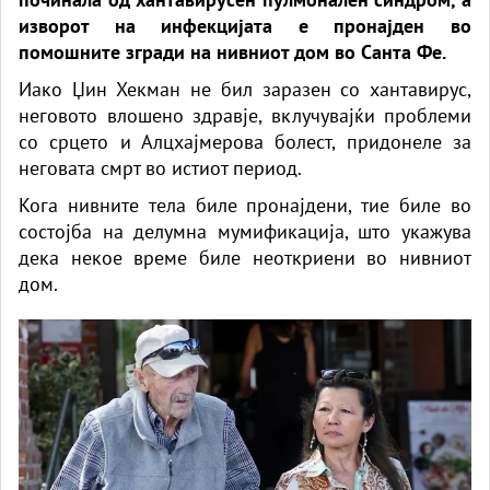
изворот на инфекцијата е пронајден во
помошните згради на нивниот дом во Санта Фе.
Иако Џин Хекман не бил заразен со хантавирус,
неговото влошено здравје, вклучувајќи проблеми
со срцето и Алцхајмерова болест, придонеле за
неговата смрт во истиот период.
Кога нивните тела биле пронајдени, тие биле во
состојба на делумна мумификација, што укажува
дека некое време биле неоткриени во нивниот
дом.