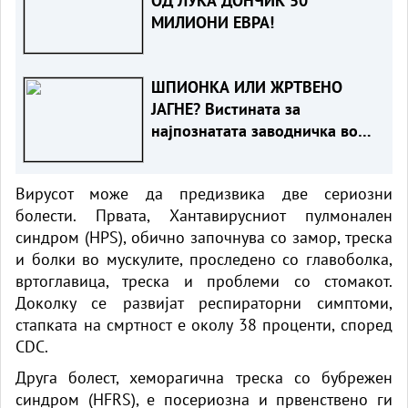
ОД ЛУКА ДОНЧИЌ 50
МИЛИОНИ ЕВРА!
ШПИОНКА ИЛИ ЖРТВЕНО
ЈАГНЕ? Вистината за
најпознатата заводничка во
историјата
Вирусот може да предизвика две сериозни
болести. Првата, Хантавирусниот пулмонален
синдром (HPS), обично започнува со замор, треска
и болки во мускулите, проследено со главоболка,
вртоглавица, треска и проблеми со стомакот.
Доколку се развијат респираторни симптоми,
стапката на смртност е околу 38 проценти, според
CDC.
Друга болест, хеморагична треска со бубрежен
синдром (HFRS), е посериозна и првенствено ги