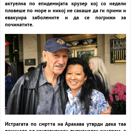
актуелна по епидемијата крузер кој со недели
пловеше по море и никој не сакаше да ги прими и
евакуира заболените и да се погрижи за
починатите.
Истрагата по смртта на Аракава утврди дека таа
починала од хантавирусен пулмонален синдром, а