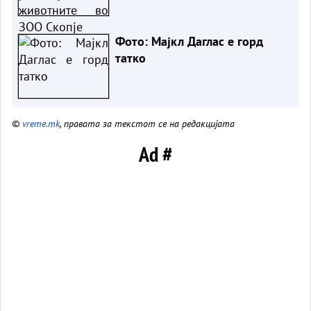
Фото: Мајкл Даглас е горд
татко
©
vreme.mk
, правата за текстот се на редакцијата
Ad #