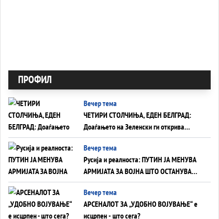
ПРОФИЛ
Вечер тема
ЧЕТИРИ СТОЛЧИЊА, ЕДЕН БЕЛГРАД:
Доаѓањето на Зеленски ги открива
тајните на политиката на балансирање
Вечер тема
на Вучиќ
Русија и реалноста: ПУТИН ЈА МЕНУВА
АРМИЈАТА ЗА ВОЈНА ШТО ОСТАНУВА
БЕЗ ФРОНТ
Вечер тема
АРСЕНАЛОТ ЗА „УДОБНО ВОЈУВАЊЕ“ е
исцрпен - што сега?