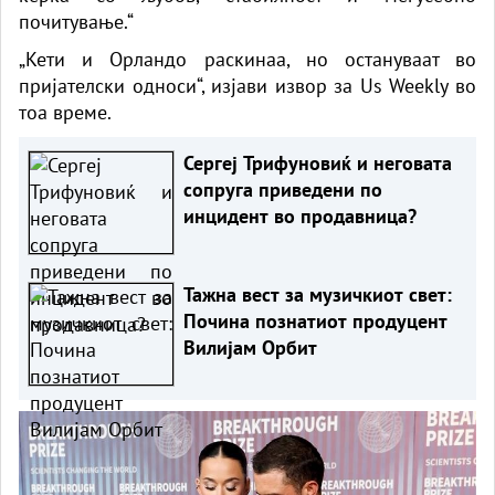
почитување.“
„Кети и Орландо раскинаа, но остануваат во
пријателски односи“, изјави извор за Us Weekly во
тоа време.
Сергеј Трифуновиќ и неговата
сопруга приведени по
инцидент во продавница?
Тажна вест за музичкиот свет:
Почина познатиот продуцент
Вилијам Орбит