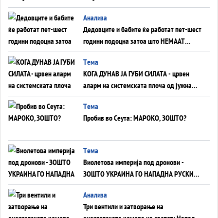
Анализа
Дедовците и бабите ќе работат пет-шест
години подоцна затоа што НЕМААТ
ВНУЦИ ДА ГИ ЗАМЕНАТ
Tема
КОГА ДУНАВ ЈА ГУБИ СИЛАТА - црвен
аларм на системската плоча од јужна
Германија до Црното Море...
Tема
Пробив во Сеута: МАРОКО, ЗОШТО?
Tема
Виолетова империја под дронови -
ЗОШТО УКРАИНА ГО НАПАДНА РУСКИОТ
WILDBERRIES
Aнализа
Три вентили и затворање на
енергетската комора на светот: Нападот