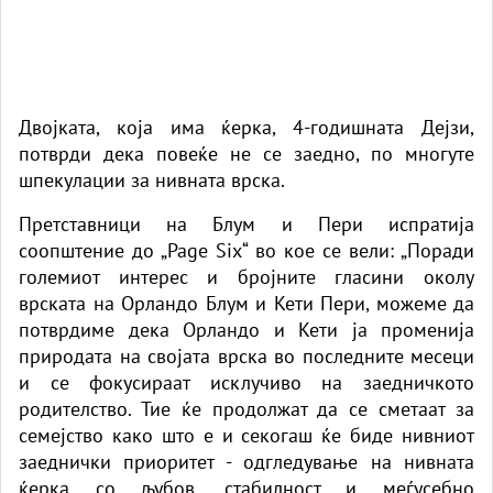
Двојката, која има ќерка, 4-годишната Дејзи,
потврди дека повеќе не се заедно, по многуте
шпекулации за нивната врска.
Претставници на Блум и Пери испратија
соопштение до „Page Six“ во кое се вели: „Поради
големиот интерес и бројните гласини околу
врската на Орландо Блум и Кети Пери, можеме да
потврдиме дека Орландо и Кети ја променија
природата на својата врска во последните месеци
и се фокусираат исклучиво на заедничкото
родителство. Тие ќе продолжат да се сметаат за
семејство како што е и секогаш ќе биде нивниот
заеднички приоритет - одгледување на нивната
ќерка со љубов, стабилност и меѓусебно