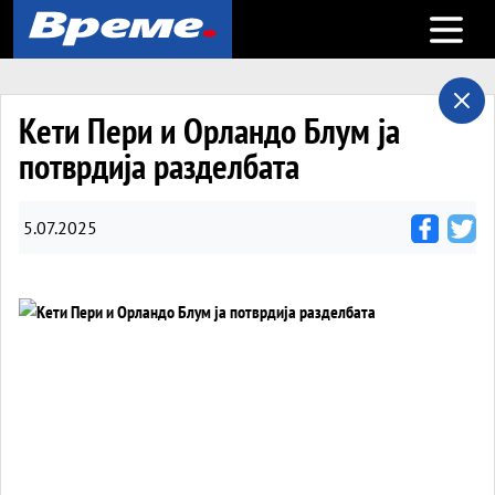
Open m
Кети Пери и Орландо Блум ја
потврдија разделбата
5.07.2025