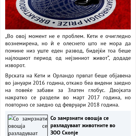
„Во овој момент не е проблем. Кети е очигледно
вознемирена, но ѝ е олеснето што не мора да
помине низ уште еден развод, бидејќи тоа беше
најлошиот период од нејзиниот живот“, додаде
изворот.
Врската на Кети и Орландо првпат беше објавена
во јануари 2016 година, откако беа видени заедно
на повеќе забави за Златен глобус. Двојката
накратко се раздели во март 2017 година, но
повторно се заедно од февруари 2018 година.
Со замрзнати овошја се
разладуваат животните во
ЗОО Скопје