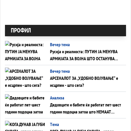
ПРОФИЛ
Вечер тема
Русија и реалноста: ПУТИН ЈА МЕНУВА
АРМИЈАТА ЗА ВОЈНА ШТО ОСТАНУВА
БЕЗ ФРОНТ
Вечер тема
АРСЕНАЛОТ ЗА „УДОБНО ВОЈУВАЊЕ“ е
исцрпен - што сега?
Анализа
Дедовците и бабите ќе работат пет-шест
години подоцна затоа што НЕМААТ
ВНУЦИ ДА ГИ ЗАМЕНАТ
Tема