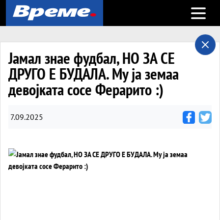
Open m
Јамал знае фудбал, НО ЗА СЕ
ДРУГО Е БУДАЛА. Му ја земаа
девојката сосе Ферарито :)
7.09.2025