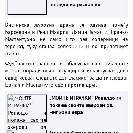
погледи во раскошна
комбинација од накит и
пердуви
Вистинска љубовна драма се одвива помеѓу
Барселона и Реал Мадрид. Ламин Јамал ​​и Франко
Мастантуоно не само што беа соперници на
теренот, туку станаа соперници и во приватниот
живот.
Фудбалските фанови се забавуваат на социјалните
мрежи поради оваа ситуација и истакнуваат дека
едвај чекаат следното „ел класико“ за да ги гледаат
Џамал ​​и Мастантуно еден против друг.
„МОИТЕ ИГРАЧКИ“ Роналдо ги
покажа своите ѕверови од
милиони евра