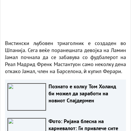
Вистински љубовен триаголник е создаден во
Шпанија. Сега веќе поранешната девојка на Ламин
Jамал почнала да се забавува со фудбалерот на
Реал Мадрид Френк Мастантуон само неколку дена
откако Јамал, член на Барселона, ѝ купил Ферари.
Познато е колку Том Холанд
би можел да заработи на
новиот Спајдермен
Фото: Ријана блесна на
карневалот: Ги привлече сите