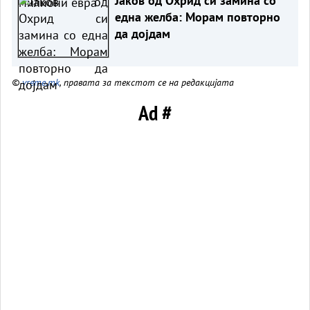
Јаков од Охрид си замина со
една желба: Морам повторно
да дојдам
©
vreme.mk
, правата за текстот се на редакцијата
Ad #