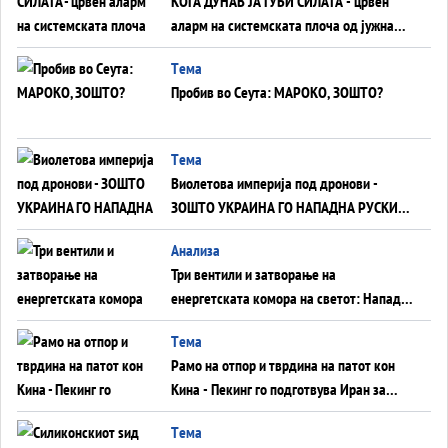
КОГА ДУНАВ ЈА ГУБИ СИЛАТА - црвен
аларм на системската плоча од јужна
Германија до Црното Море...
Tема
Пробив во Сеута: МАРОКО, ЗОШТО?
Tема
Виолетова империја под дронови -
ЗОШТО УКРАИНА ГО НАПАДНА РУСКИОТ
WILDBERRIES
Aнализа
Три вентили и затворање на
енергетската комора на светот: Нападот
во Суец најавува глобален енергетски
Tема
инфаркт?
Рамо на отпор и тврдина на патот кон
Кина - Пекинг го подготвува Иран за
американска копнена инвазија
Tема