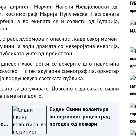
ија, диригент Марчин Наленч Њешјоловски од
, костимограф Марија Пупучевска. Насловната
рбија. а во екипата се и солисти од Бугарија,
лет.
, страст, љубомора и опасност, каде секој момент
учини ја води драмата со неверојатна енергија,
публиката уште од првиот тон.
јдневен хаос, ретки се вечерите што навистина
искуство — спектакуларна сценографија, оркестар
ја воодушевува светската публика.
ерата за да уживате. Доволно е да сакате силни
а паметите долго.
Сидни Свини волонтира
во нејзиниот роден град
во
погоден од пожари