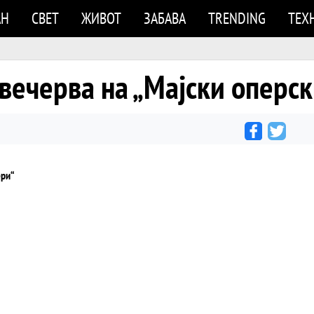
АН
СВЕТ
ЖИВОТ
ЗАБАВА
TRENDING
ТЕХ
“ вечерва на „Мајски оперс