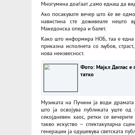
Многумина доаѓаат „само еднаш да вида
Ако посакувате вечер што ќе ве одмо
навистина сте доживеале нешто в
Македонска опера и балет.
Како што информира НОБ, таа е една 
приказна исполнета со љубов, страст
нова неизвесност.
Фото: Мајкл Даглас е 
татко
Музиката на Пучини ја води драмата 
што ја освојува публиката уште од
секојдневен хаос, ретки се вечерите
такво искуство — спектакуларна сцен
генерации ја одушевува светската пуб