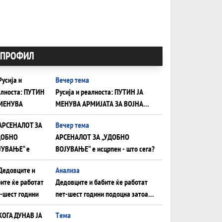
ПРОФИЛ
Вечер тема
Русија и реалноста: ПУТИН ЈА
МЕНУВА АРМИЈАТА ЗА ВОЈНА
ШТО ОСТАНУВА БЕЗ ФРОНТ
Вечер тема
АРСЕНАЛОТ ЗА „УДОБНО
ВОЈУВАЊЕ“ е исцрпен - што сега?
Анализа
Дедовците и бабите ќе работат
пет-шест години подоцна затоа
што НЕМААТ ВНУЦИ ДА ГИ
Tема
ЗАМЕНАТ