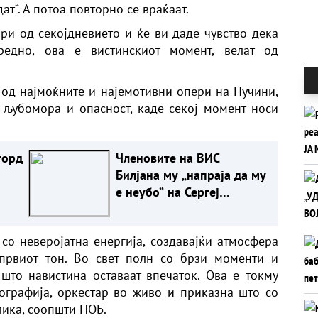
т“. А потоа повторно се враќаат.
ри од секојдневието и ќе ви даде чувство дека
редно, ова е вистинскиот момент, велат од
од најмоќните и најемотивни опери на Пучини,
, љубомора и опасност, каде секој момент носи
горд
Членовите на ВИС
Билјана му „напраја да му
е неубо“ на Сергеј
Ќетковиќ, додуша преку
видео
со неверојатна енергија, создавајќи атмосфера
 првиот тон. Во свет полн со брзи моменти и
 што навистина оставаат впечаток. Ова е токму
ографија, оркестар во живо и приказна што со
лика, соопшти НОБ.