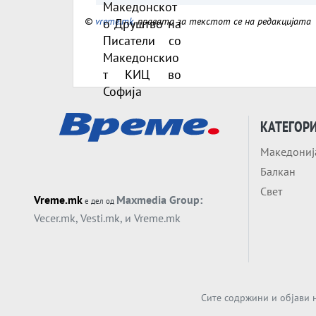
Македонскиот КИЦ во
©
vreme.mk
, правата за текстот се на редакцијата
Софија
КАТЕГОР
Македониј
Балкан
Свет
Vreme.mk
Maxmedia Group:
е дел од
Vecer.mk
,
Vesti.mk
, и
Vreme.mk
Сите содржини и објави н