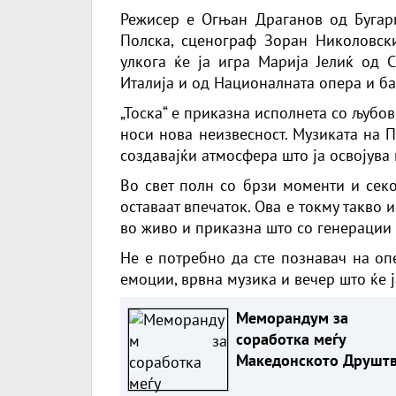
Режисер е Огњан Драганов од Бугар
Полска, сценограф Зоран Николовски
улкога ќе ја игра Марија Јелиќ од С
Италија и од Националната опера и ба
„Тоска“ е приказна исполнета со љубов
носи нова неизвесност. Музиката на П
создавајќи атмосфера што ја освојува 
Во свет полн со брзи моменти и секо
оставаат впечаток. Ова е токму такво 
во живо и приказна што со генерации 
Не е потребно да сте познавач на оп
емоции, врвна музика и вечер што ќе ј
Меморандум за
соработка меѓу
Македонското Друшт
на Писатели со