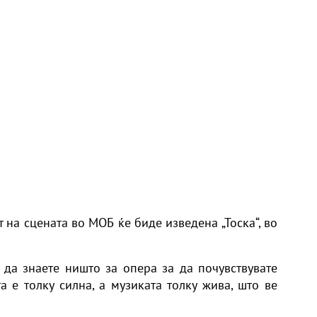
т на сцената во МОБ ќе биде изведена „Тоска“, во
 да знаете ништо за опера за да почувствувате
а е толку силна, а музиката толку жива, што ве