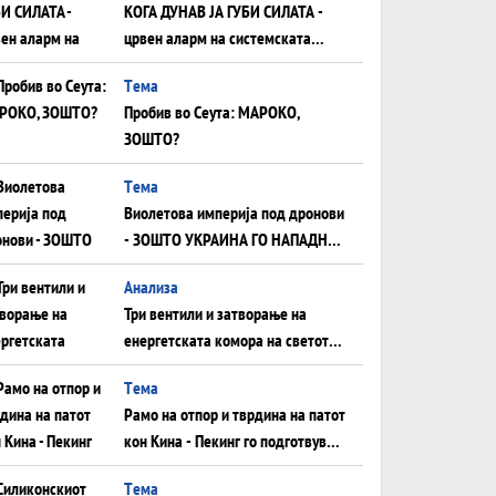
КОГА ДУНАВ ЈА ГУБИ СИЛАТА -
црвен аларм на системската
плоча од јужна Германија до
Tема
Црното Море...
Пробив во Сеута: МАРОКО,
ЗОШТО?
Tема
Виолетова империја под дронови
- ЗОШТО УКРАИНА ГО НАПАДНА
РУСКИОТ WILDBERRIES
Aнализа
Три вентили и затворање на
енергетската комора на светот:
Нападот во Суец најавува
Tема
глобален енергетски инфаркт?
Рамо на отпор и тврдина на патот
кон Кина - Пекинг го подготвува
Иран за американска копнена
Tема
инвазија