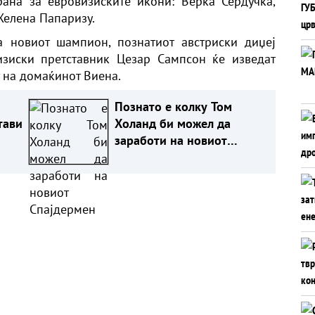
рана за евровизиските икони: Верка Сердучка,
 Хелена Папаризу.
 новиот шампион, познатиот австриски диџеј
зиски претставник Цезар Сампсон ќе изведат
 на домаќинот Виена.
Познато е колку Том
тави
Холанд би можел да
заработи на новиот
Спајдермен