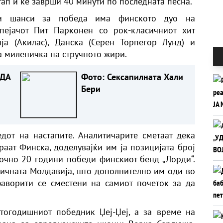
тап и ќе заврши 40 минути по последната песна.
еми шанси за победа има финското дуо на
пејачот Пит Парконен со рок-класичниот хит
ција (Акилас), Данска (Серен Торпегор Лунд) и
за миленичка на стручното жири.
 ДА
Фото: Сексапилната Хали
Бери
от на настапите. Аналитичарите сметаат дека
раат Финска, доделувајќи им ја позицијата број
точно 20 години победи финскиот бенд „Лорди“.
ичната Молдавија, што дополнително им оди во
аворити се сместени на самиот почеток за да
атогодишниот победник Џеј-Џеј, а за време на