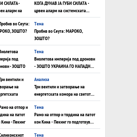
КОГА ДУНАВ ЈА ГУБИ СИЛАТА -
црвен аларм на системската
плоча од јужна Германија до
Tема
Црното Море...
Пробив во Сеута: МАРОКО,
ЗОШТО?
Tема
Виолетова империја под дронови
- ЗОШТО УКРАИНА ГО НАПАДНА
РУСКИОТ WILDBERRIES
Aнализа
Три вентили и затворање на
енергетската комора на светот:
Нападот во Суец најавува
Tема
глобален енергетски инфаркт?
Рамо на отпор и тврдина на патот
кон Кина - Пекинг го подготвува
Иран за американска копнена
Tема
инвазија