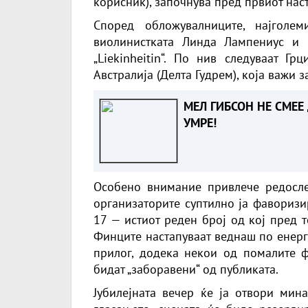
корисник), започнува пред првиот нас
Според обложувалниците, најгол
виолинистката Линда Лампениус и 
„Liekinheitin“. По нив следуваат Гр
Австралија (Делта Гудрем), која важи 
МЕЛ ГИБСОН НЕ СМЕЕ
УМРЕ!
Особено внимание привлече редослед
организаторите суптилно ја фаворизи
17 — истиот реден број од кој пред 
Финците настапуваат веднаш по енерг
прилог, додека некои од помалите ф
бидат „заборавени“ од публиката.
Јубилејната вечер ќе ја отвори мин