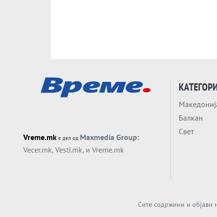
КАТЕГОР
Македониј
Балкан
Свет
Vreme.mk
Maxmedia Group:
е дел од
Vecer.mk
,
Vesti.mk
, и
Vreme.mk
Сите содржини и објави н