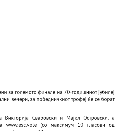
ени за големото финале на 70-годишниот јубилеј
ални вечери, за победничкиот трофеј ќе се борат
 Викторија Сваровски и Мајкл Островски, а
на www.esc.vote (со максимум 10 гласови од