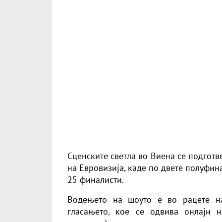
Сценските светла во Виена се подготв
на Евровизија, каде по двете полуфин
25 финалисти.
Водењето на шоуто е во рацете на
гласањето, кое се одвива онлајн 