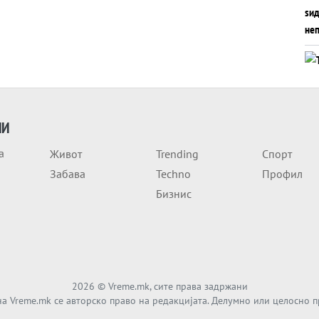
ИИ
а
Живот
Trending
Спорт
Забава
Techno
Профил
Бизнис
2026
© Vreme.mk, сите права задржани
а Vreme.mk се авторско право на редакцијата. Делумно или целосно 