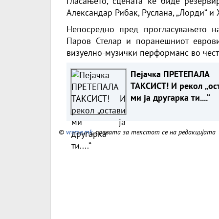
гласањето, сцената ќе биде резерви
Александар Рибак, Руслана, „Лорди“ и
Непосредно пред прогласувањето на
Паров Стелар и поранешниот еврови
визуелно-музички перформанс во чест
Пејачка ПРЕТЕПАЛА
ТАКСИСТ! И рекол „ос
ми ја другарка ти....“
©
vreme.mk
, правата за текстот се на редакцијата