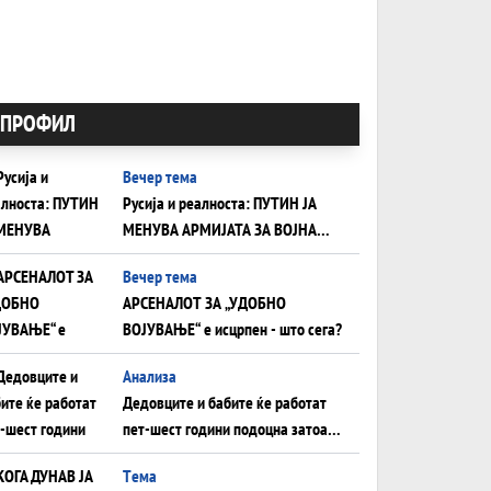
ПРОФИЛ
Вечер тема
Русија и реалноста: ПУТИН ЈА
МЕНУВА АРМИЈАТА ЗА ВОЈНА
ШТО ОСТАНУВА БЕЗ ФРОНТ
Вечер тема
АРСЕНАЛОТ ЗА „УДОБНО
ВОЈУВАЊЕ“ е исцрпен - што сега?
Анализа
Дедовците и бабите ќе работат
пет-шест години подоцна затоа
што НЕМААТ ВНУЦИ ДА ГИ
Tема
ЗАМЕНАТ