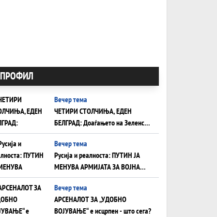
ПРОФИЛ
Вечер тема
ЧЕТИРИ СТОЛЧИЊА, ЕДЕН
БЕЛГРАД: Доаѓањето на Зеленски
ги открива тајните на политиката
Вечер тема
на балансирање на Вучиќ
Русија и реалноста: ПУТИН ЈА
МЕНУВА АРМИЈАТА ЗА ВОЈНА
ШТО ОСТАНУВА БЕЗ ФРОНТ
Вечер тема
АРСЕНАЛОТ ЗА „УДОБНО
ВОЈУВАЊЕ“ е исцрпен - што сега?