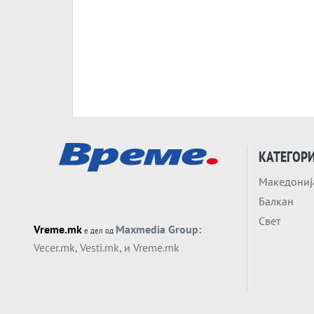
КАТЕГОР
Македониј
Балкан
Свет
Vreme.mk
Maxmedia Group:
е дел од
Vecer.mk
,
Vesti.mk
, и
Vreme.mk