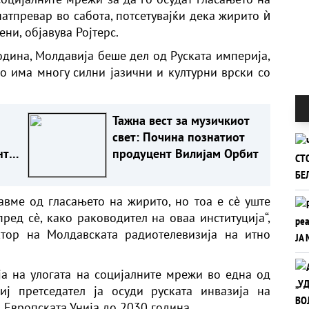
атпревар во сабота, потсетувајќи дека жирито ѝ
ни, објавува Ројтерс.
одина, Молдавија беше дел од Руската империја,
но има многу силни јазични и културни врски со
Тажна вест за музичкиот
свет: Почина познатиот
нт
продуцент Вилијам Орбит
авме од гласањето на жирито, но тоа е сè уште
ред сè, како раководител на оваа институција“,
ктор на Молдавската радиотелевизија на итно
а на улогата на социјалните мрежи во една од
иј претседател ја осуди руската инвазија на
о Европската Унија до 2030 година.