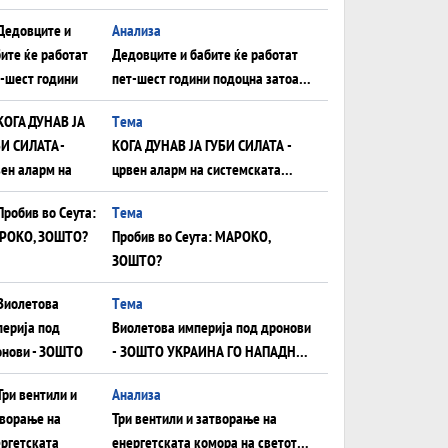
Анализа
Дедовците и бабите ќе работат
пет-шест години подоцна затоа
што НЕМААТ ВНУЦИ ДА ГИ
Tема
ЗАМЕНАТ
КОГА ДУНАВ ЈА ГУБИ СИЛАТА -
црвен аларм на системската
плоча од јужна Германија до
Tема
Црното Море...
Пробив во Сеута: МАРОКО,
ЗОШТО?
Tема
Виолетова империја под дронови
- ЗОШТО УКРАИНА ГО НАПАДНА
РУСКИОТ WILDBERRIES
Aнализа
Три вентили и затворање на
енергетската комора на светот: