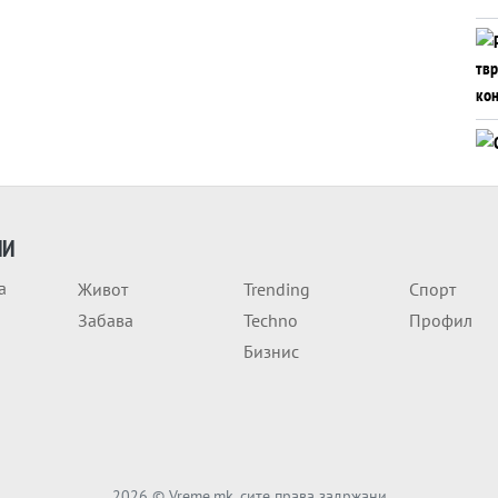
ИИ
а
Живот
Trending
Спорт
Забава
Techno
Профил
Бизнис
2026
© Vreme.mk, сите права задржани