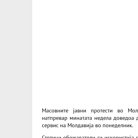
Масовните јавни протести во Мол
натпревар минатата недела доведоа д
сервис на Молдавија во понеделник.
Стотици обожаватели ги искористија 