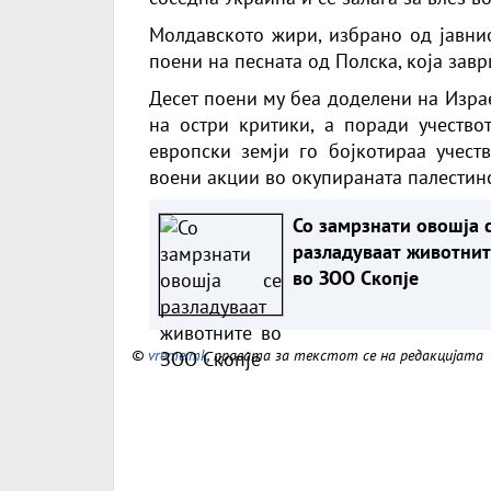
Молдавското жири, избрано од јавни
поени на песната од Полска, која завр
Десет поени му беа доделени на Израе
на остри критики, а поради учество
европски земји го бојкотираа учест
воени акции во окупираната палестинс
Со замрзнати овошја 
разладуваат животнит
во ЗОО Скопје
©
vreme.mk
, правата за текстот се на редакцијата