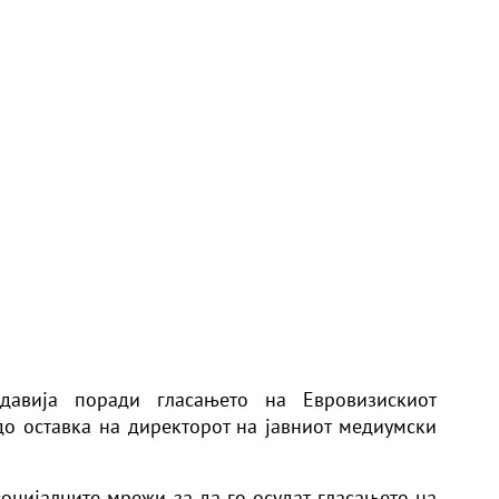
давија поради гласањето на Евровизискиот
о оставка на директорот на јавниот медиумски
социјалните мрежи за да го осудат гласањето на