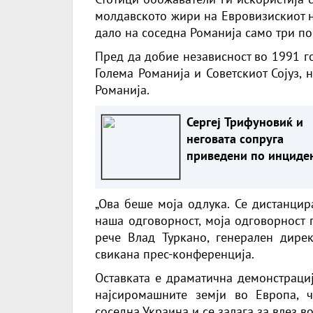
молдавското жири на Евровизискиот н
дало на соседна Романија само три пое
Пред да добие независност во 1991 г
Голема Романија и Советскиот Сојуз, 
Романија.
Сергеј Трифуновиќ и
неговата сопруга
приведени по инциде
во продавница?
„Ова беше моја одлука. Се дистанцир
наша одговорност, моја одговорност п
рече Влад Туркано, генерален дире
свикана прес-конференција.
Оставката е драматична демонстрациј
најсиромашните земји во Европа, ч
соседна Украина и се залага за влез в