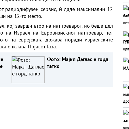
от радиодифузен сервис, ѝ даде максимални 12
ши на 12-то место.
л, кој заврши втор на натпреварот, но беше цел
то на Израел на Евровизискиот натпревар, пет
вото на еврејската држава поради израелските
ка енклава Појасот Газа.
се
Фото: Мајкл Даглас е горд
е
татко