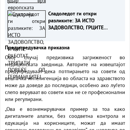
Сладоледот ги откри
разликите: ЗА ИСТО
ЗАДОВОЛСТВО, ГРЦИТЕ
РАБОТАТ ТРИПАТИ ПОВЕЌЕ ОД
ГЕРМАНЦИТЕ!
Предупредувачка приказна
Овој случај предизвика загриженост во
медицинската заедница. Авторите на извештајот
предупредуваат дека потпирањето на совети од
вештачка интелигенција
во областа на здравството
може да доведе до последици, особено ако луѓето
слепо веруваат во совети кои не се професионални
или регулирани.
„Ова е вознемирувачки пример за тоа како
дигиталните алатки, без соодветна контрола и
едукација на корисниците, можат да имаат
сериозни последици по здравјето“, се наведува во