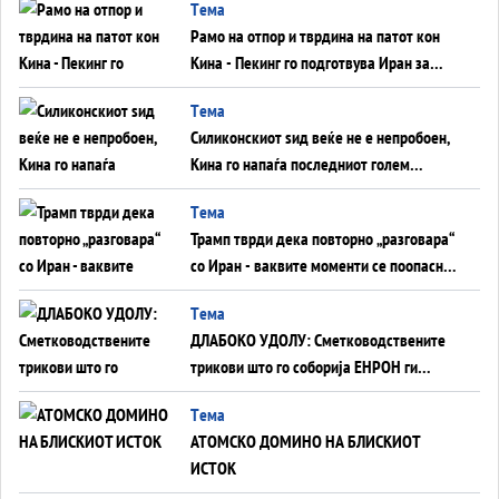
Tема
инфаркт?
Рамо на отпор и тврдина на патот кон
Кина - Пекинг го подготвува Иран за
американска копнена инвазија
Tема
Силиконскиот ѕид веќе не е непробоен,
Кина го напаѓа последниот голем
монопол на Западот?
Tема
Трамп тврди дека повторно „разговара“
со Иран - ваквите моменти се поопасни
од отворените закани
Tема
ДЛАБОКО УДОЛУ: Сметководствените
трикови што го соборија ЕНРОН ги
применуваат гигантите за ВИ
Tема
АТОМСКО ДОМИНО НА БЛИСКИОТ
ИСТОК