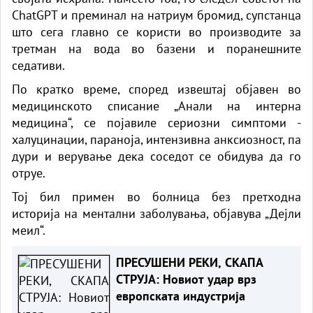
ChatGPT и преминал на натриум бромид, супстанца
што сега главно се користи во производите за
третман на вода во базени и поранешните
седативи.
По кратко време, според извештај објавен во
медицинското списание „Анали на интерна
медицина“, се појавиле сериозни симптоми -
халуцинации, параноја, интензивна анксиозност, па
дури и верување дека соседот се обидува да го
отруе.
Тој бил примен во болница без претходна
историја на ментални заболувања,
објавува „Дејли
меил“
.
ПРЕСУШЕНИ РЕКИ, СКАПА
СТРУЈА: Новиот удар врз
европската индустрија