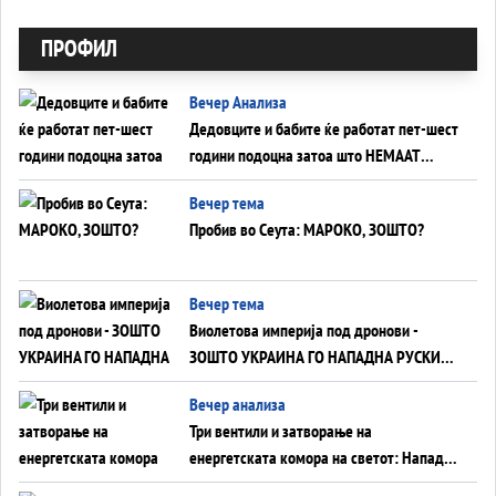
ПРОФИЛ
Вечер Анализа
Дедовците и бабите ќе работат пет-шест
години подоцна затоа што НЕМААТ
ВНУЦИ ДА ГИ ЗАМЕНАТ
Вечер тема
Пробив во Сеута: МАРОКО, ЗОШТО?
Вечер тема
Виолетова империја под дронови -
ЗОШТО УКРАИНА ГО НАПАДНА РУСКИОТ
WILDBERRIES
Вечер анализа
Три вентили и затворање на
енергетската комора на светот: Нападот
во Суец најавува глобален енергетски