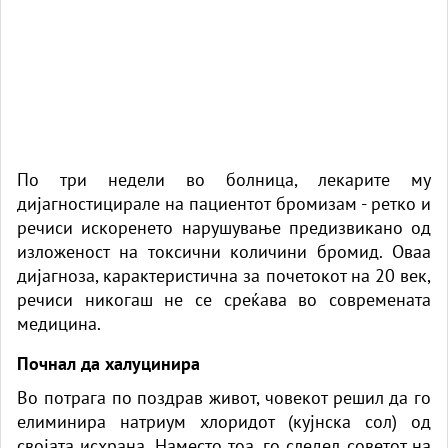
По три недели во
болница
, лекарите му
дијагностицирале на пациентот бромизам - ретко и
речиси искоренето нарушување предизвикано од
изложеност на токсични количини бромид. Оваа
дијагноза, карактеристична за почетокот на 20 век,
речиси никогаш не се среќава во современата
медицина.
Почнал да халуцинира
Во потрага по поздрав живот, човекот решил да го
елиминира натриум хлоридот (кујнска сол) од
својата исхрана. Наместо тоа, го следел советот на