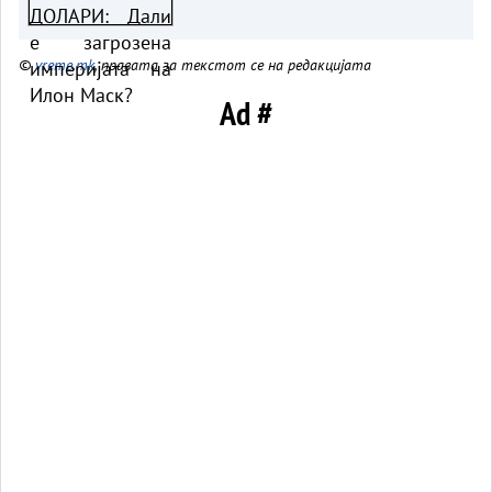
©
vreme.mk
, правата за текстот се на редакцијата
Ad #