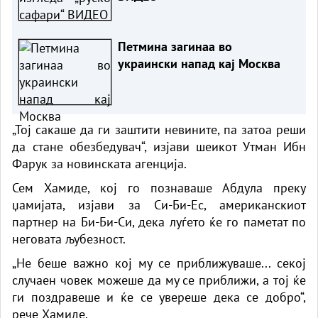
Петмина загинаа во
украински напад кај Москва
„Тој сакаше да ги заштити невините, па затоа реши
да стане обезбедувач“, изјави шеикот Утман Ибн
Фарук за новинската агенција.
Сем Хамиде, кој го познаваше Абдула преку
џамијата, изјави за Си-Би-Ес, американскиот
партнер на Би-Би-Си, дека луѓето ќе го паметат по
неговата љубезност.
„Не беше важно кој му се приближуваше... секој
случаен човек можеше да му се приближи, а тој ќе
ги поздравеше и ќе се увереше дека се добро“,
рече Хамиде.