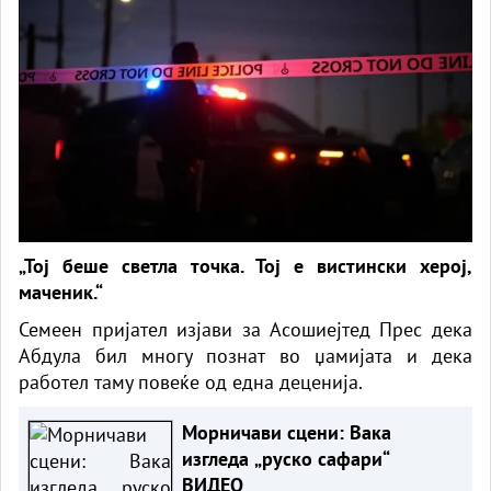
„Тој беше светла точка. Тој е вистински херој,
маченик.“
Семеен пријател изјави за Асошиејтед Прес дека
Абдула бил многу познат во џамијата и дека
работел таму повеќе од една деценија.
Морничави сцени: Вака
изгледа „руско сафари“
ВИДЕО