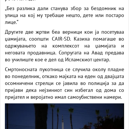
„Без разлика дали станува збор за бездомник на
улица на кој му требаше нешто, дете или постаро
лице.“
Другите две жртви беа верници кои ја посетуваа
џамијата, соопшти CAIR-SD. Казиха помагаше во
одржувањето на комплексот на џамијата и
неговата продавница. Сопругата на Авад предава
во училиште кое е дел од Исламскиот центар.
Смртоносната пукотница се случила околу пладне
во понеделник, откако мајката на еден од двајцата
осомничени стрелци се јавила во полиција за да
пријави дека нејзиниот син избегал од дома со
пријател и веројатно имал самоубиствени намери.