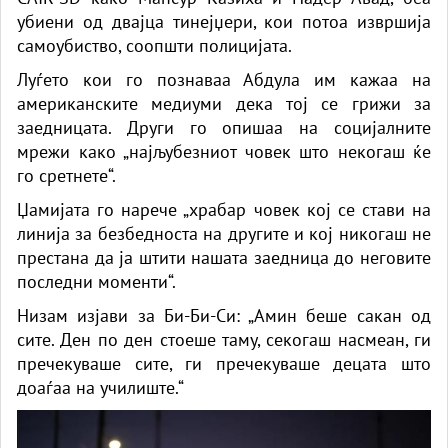
убиени од двајца тинејџери, кои потоа извршија
самоубиство, соопшти полицијата.
Луѓето кои го познаваа Абдула им кажаа на
американските медиуми дека тој се грижи за
заедницата. Други го опишаа на социјалните
мрежи како „најљубезниот човек што некогаш ќе
го сретнете“.
Џамијата
го нарече „храбар човек кој се стави на
линија за безбедноста на другите и кој никогаш не
престана да ја штити нашата заедница до неговите
последни моменти“.
Низам изјави за Би-Би-Си: „Амин беше сакан од
сите. Ден по ден стоеше таму, секогаш насмеан, ги
пречекуваше сите, ги пречекуваше децата што
доаѓаа на училиште.“