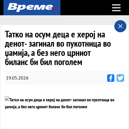
Open m
Татко на осум деца е херој на
денот- загинал во пукотница во
џамија, а без него црниот
биланс би бил поголем
19.05.2026