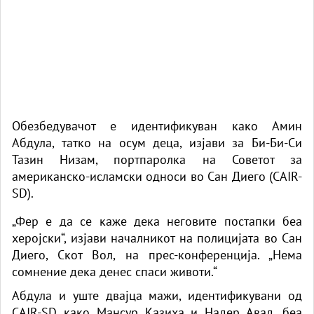
Обезбедувачот е идентификуван како Амин
Абдула,
татко
на осум деца, изјави за Би-Би-Си
Тазин Низам, портпаролка на Советот за
американско-исламски односи во Сан Диего (CAIR-
SD).
„Фер е да се каже дека неговите постапки беа
херојски“, изјави началникот на полицијата во Сан
Диего, Скот Вол, на прес-конференција. „Нема
сомнение дека денес спаси животи.“
Абдула и уште двајца мажи, идентификувани од
CAIR-SD како Мансур Казиха и Надер Авад, беа