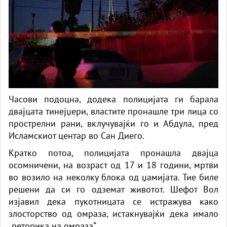
Часови подоцна, додека полицијата ги барала
двајцата тинејџери, властите пронашле три лица со
прострелни рани, вклучувајќи го и Абдула, пред
Исламскиот центар во Сан Диего.
Кратко потоа, полицијата пронашла двајца
осомничени, на возраст од 17 и 18 години, мртви
во возило на неколку блока од џамијата. Тие биле
решени да си го одземат животот. Шефот Вол
изјавил дека пукотницата се истражува како
злосторство од омраза, истакнувајќи дека имало
„реторика на омраза“.