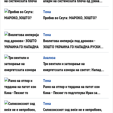
аларм на системската плоча од јужна
Германија до Црното Море...
Tема
Пробив во Сеута: МАРОКО, ЗОШТО?
Tема
Виолетова империја под дронови -
ЗОШТО УКРАИНА ГО НАПАДНА РУСКИОТ
WILDBERRIES
Aнализа
Три вентили и затворање на
енергетската комора на светот: Нападот
во Суец најавува глобален енергетски
Tема
инфаркт?
Рамо на отпор и тврдина на патот кон
Кина - Пекинг го подготвува Иран за
американска копнена инвазија
Tема
Силиконскиот ѕид веќе не е непробоен,