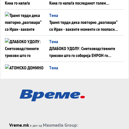
Кина го напаѓа последниот голем
монопол на Западот?
Tема
Трамп тврди дека повторно „разговара“
со Иран - ваквите моменти се поопасни
од отворените закани
Tема
ДЛАБОКО УДОЛУ: Сметководствените
трикови што го соборија ЕНРОН ги
применуваат гигантите за ВИ
Tема
АТОМСКО ДОМИНО НА БЛИСКИОТ
ИСТОК
Tема
ОД ШАХЕД ДО СВЕТСКА ВОЈНА?
Обвинувањето кон Русија го поврзува
Блискиот Исток со украинското бојно
Тема
поле?
Vreme.mk
Maxmedia Group:
е дел од
Заборавете ги премиерите, ОВА СЕ