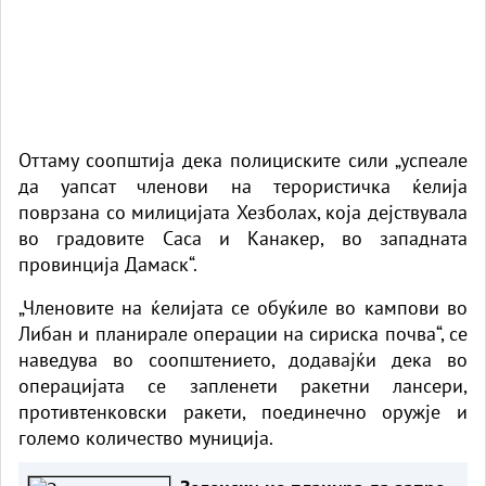
Оттаму соопштија дека полициските сили „успеале
да уапсат членови на терористичка ќелија
поврзана со милицијата Хезболах, која дејствувала
во градовите Саса и Канакер, во западната
провинција Дамаск“.
„Членовите на ќелијата се обуќиле во кампови во
Либан и планирале операции на сириска почва“, се
наведува во соопштението, додавајќи дека во
операцијата се запленети ракетни лансери,
противтенковски ракети, поединечно оружје и
големо количество муниција.