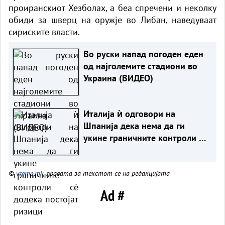
проиранскиот Хезболах, а беа спречени и неколку
обиди за шверц на оружје во Либан, наведуваат
сириските власти.
Во руски напад погоден еден
од најголемите стадиони во
Украина (ВИДЕО)
Италија ѝ одговори на
Шпанија дека нема да ги
укине граничните контроли сè
додека постојат ризици
©
vreme.mk
, правата за текстот се на редакцијата
Ad #