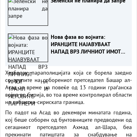
Зеленски не планира да запре
Нова фаза во војната:
ИРАНЦИТЕ НАЈАВУВААТ
НАПАД ВРЗ ЛИЧНИОТ ИМОТ
НА ТРАМП И НЕГОВИТЕ
ПАРТНЕРИ
Хезболах, параполицијата која се борела заедно
со трупите на соборениот претседател Башар ал-
Асад за време на повеќе од 13 години граѓанска
војна во Сирија, во тоа време контролирал области
на либанско-сириската граница.
По падот на Асад во декември минатата година,
кој беше соборен од бунтовниците предводени од
сегашниот претседател Ахмад ал-Шара, беа
прекинати патиштата за снабдување на