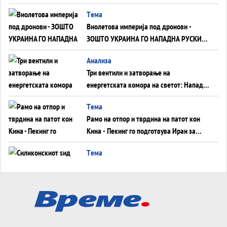
Tема
Виолетова империја под дронови -
ЗОШТО УКРАИНА ГО НАПАДНА РУСКИОТ
WILDBERRIES
Aнализа
Три вентили и затворање на
енергетската комора на светот: Нападот
во Суец најавува глобален енергетски
Tема
инфаркт?
Рамо на отпор и тврдина на патот кон
Кина - Пекинг го подготвува Иран за
американска копнена инвазија
Tема
Силиконскиот ѕид веќе не е непробоен,
Кина го напаѓа последниот голем
монопол на Западот?
Tема
Трамп тврди дека повторно „разговара“
со Иран - ваквите моменти се поопасни