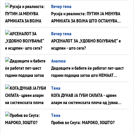
тајните на политиката на балансирање
Вечер тема
на Вучиќ
Русија и реалноста: ПУТИН ЈА МЕНУВА
АРМИЈАТА ЗА ВОЈНА ШТО ОСТАНУВА
БЕЗ ФРОНТ
Вечер тема
АРСЕНАЛОТ ЗА „УДОБНО ВОЈУВАЊЕ“ е
исцрпен - што сега?
Анализа
Дедовците и бабите ќе работат пет-шест
години подоцна затоа што НЕМААТ
ВНУЦИ ДА ГИ ЗАМЕНАТ
Tема
КОГА ДУНАВ ЈА ГУБИ СИЛАТА - црвен
аларм на системската плоча од јужна
Германија до Црното Море...
Tема
Пробив во Сеута: МАРОКО, ЗОШТО?