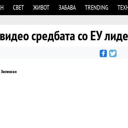
АН
СВЕТ
ЖИВОТ
ЗАБАВА
TRENDING
ТЕХ
 видео средбата со ЕУ лид