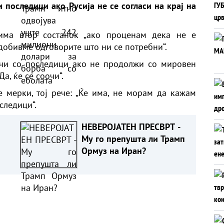
 последици ако Русија не се согласи на крај на
со еболата
има втор состанок „ако проценам дека не е
 добивме одговорите што ни се потребни“.
очи со последици ако не продолжи со мировен
а, ќе се соочи“.
 мерки, тој рече: „Ќе има, не морам да кажам
следици“.
НЕВЕРОЈАТЕН ПРЕСВРТ -
Му го препушта ли Трамп
Ормуз на Иран?