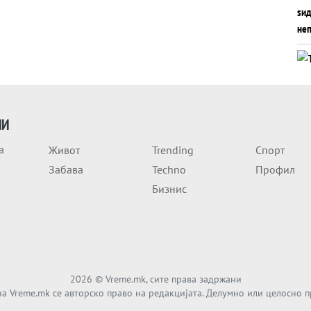
ИИ
а
Живот
Trending
Спорт
Забава
Techno
Профил
Бизнис
2026
© Vreme.mk, сите права задржани
а Vreme.mk се авторско право на редакцијата. Делумно или целосно 