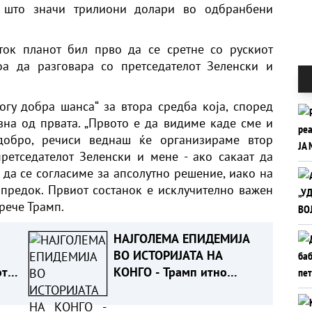
 што значи трилиони долари во одбранбени
ок планот бил прво да се сретне со рускиот
оа да разговара со претседателот
Зеленски
и
ногу добра шанса“ за втора средба која, според
на од првата. „Првото е да видиме каде сме и
добро, речиси веднаш ќе организираме втор
претседателот Зеленски и мене - ако сакаат да
да се согласиме за апсолутно решение, иако на
предок. Првиот состанок е исклучително важен
 рече Трамп.
НАЈГОЛЕМА ЕПИДЕМИЈА
ВО ИСТОРИЈАТА НА
от
КОНГО - Трамп итно
одвојува уште 242
милиони долари за борба