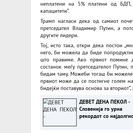
неплатени на 5% платени од БДП,
капацитети“.
Трамп
нагласи дека од самиот почет
претседател Владимир Путин, а пот
другите лидери.
Тој, исто така, откри дека постои „м
него, би можела да биде попродуктив
што правиме. Ако првиот помине 
состанок меѓу претседателот Путин, 
бидам таму. Можеби тогаш би можеле 
првиот може да се постигне голем на
бидејќи поставува основа за вториот“,
ДЕВЕТ ДЕНА ПЕКОЛ -
Словенија го урна
рекордот со најдолги
топлотен бран