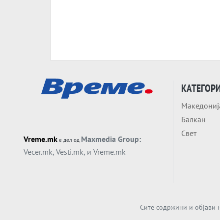
КАТЕГОР
Македониј
Балкан
Свет
Vreme.mk
Maxmedia Group:
е дел од
Vecer.mk
,
Vesti.mk
, и
Vreme.mk
Сите содржини и објави н