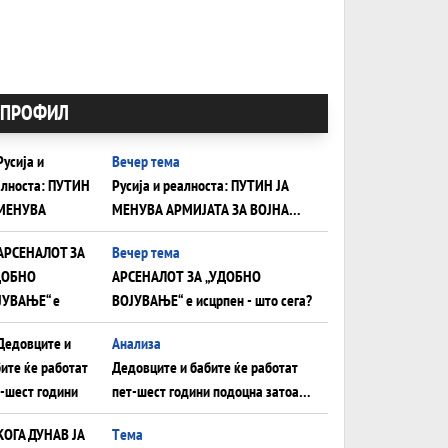
ПРОФИЛ
Вечер тема
Русија и реалноста: ПУТИН ЈА
МЕНУВА АРМИЈАТА ЗА ВОЈНА
ШТО ОСТАНУВА БЕЗ ФРОНТ
Вечер тема
АРСЕНАЛОТ ЗА „УДОБНО
ВОЈУВАЊЕ“ е исцрпен - што сега?
Анализа
Дедовците и бабите ќе работат
пет-шест години подоцна затоа
што НЕМААТ ВНУЦИ ДА ГИ
Tема
ЗАМЕНАТ