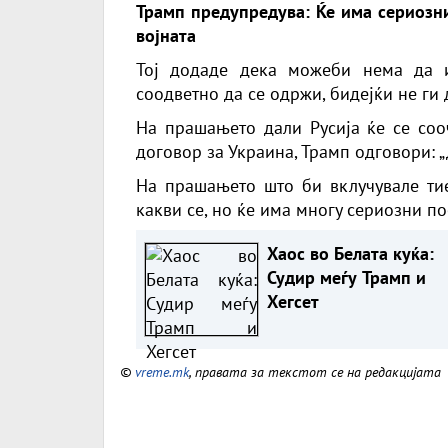
Трамп предупредува: Ќе има сериозни
војната
Тој додаде дека можеби нема да 
соодветно да се одржи, бидејќи не ги
На прашањето дали Русија ќе се со
договор за Украина, Трамп одговори: „Д
На прашањето што би вклучувале тие
какви се, но ќе има многу сериозни по
Хаос во Белата куќа:
Судир меѓу Трамп и
Хегсет
©
vreme.mk
, правата за текстот се на редакцијата