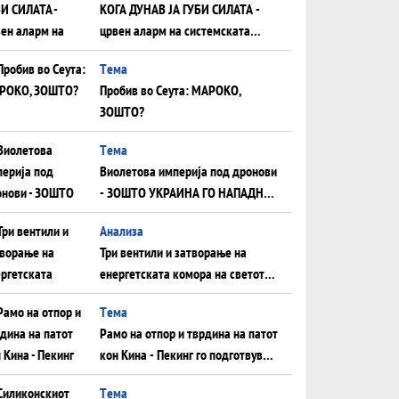
КОГА ДУНАВ ЈА ГУБИ СИЛАТА -
црвен аларм на системската
плоча од јужна Германија до
Tема
Црното Море...
Пробив во Сеута: МАРОКО,
ЗОШТО?
Tема
Виолетова империја под дронови
- ЗОШТО УКРАИНА ГО НАПАДНА
РУСКИОТ WILDBERRIES
Aнализа
Три вентили и затворање на
енергетската комора на светот:
Нападот во Суец најавува
Tема
глобален енергетски инфаркт?
Рамо на отпор и тврдина на патот
кон Кина - Пекинг го подготвува
Иран за американска копнена
Tема
инвазија