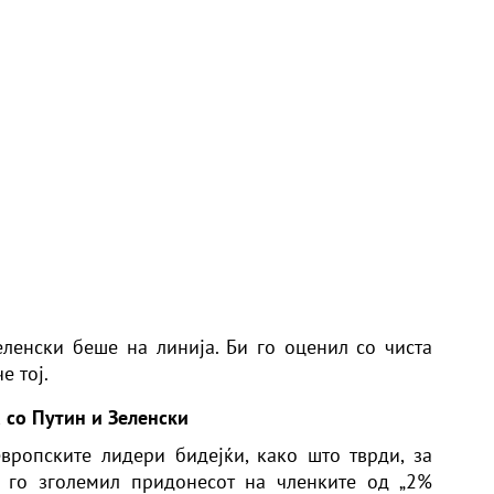
Зеленски беше на линија. Би го оценил со чиста
е тој.
 со Путин и Зеленски
вропските лидери бидејќи, како што тврди, за
 го зголемил придонесот на членките од „2%