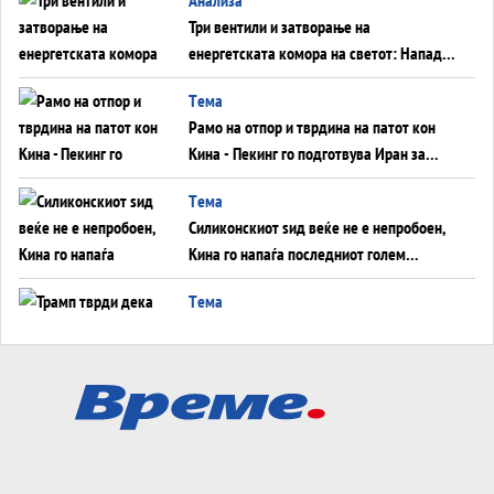
Три вентили и затворање на
енергетската комора на светот: Нападот
во Суец најавува глобален енергетски
Tема
инфаркт?
Рамо на отпор и тврдина на патот кон
Кина - Пекинг го подготвува Иран за
американска копнена инвазија
Tема
Силиконскиот ѕид веќе не е непробоен,
Кина го напаѓа последниот голем
монопол на Западот?
Tема
Трамп тврди дека повторно „разговара“
со Иран - ваквите моменти се поопасни
од отворените закани
Tема
ДЛАБОКО УДОЛУ: Сметководствените
трикови што го соборија ЕНРОН ги
применуваат гигантите за ВИ