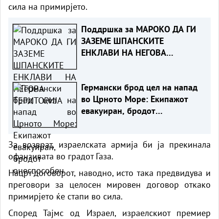
сила на примирјето.
Поддршка за МАРОКО ДА ГИ
ЗАЗЕМЕ ШПАНСКИТЕ
ЕНКЛАВИ НА НЕГОВА
ТЕРИТОРИЈА
Германски брод цел на напад
во Црното Море: Екипажот
евакуиран, бродот
онеспособен
За возврат, израелската армија би ја прекинала
офанзивата во градот Газа.
Нацрт-договорот, наводно, исто така предвидува и
преговори за целосен мировен договор откако
примирјето ќе стапи во сила.
Според Тајмс од Израел, израелскиот премиер