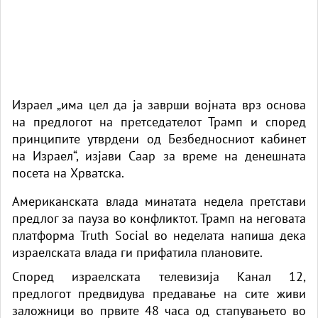
Израел „има цел да ја заврши војната врз основа
на предлогот на претседателот Трамп и според
принципите утврдени од Безбедносниот кабинет
на Израел“, изјави Саар за време на денешната
посета на Хрватска.
Американската влада минатата недела претстави
предлог за пауза во конфликтот. Трамп на неговата
платформа Truth Social во неделата напиша дека
израелската влада ги прифатила плановите.
Според израелската телевизија Канал 12,
предлогот предвидува предавање на сите живи
заложници во првите 48 часа од стапувањето во