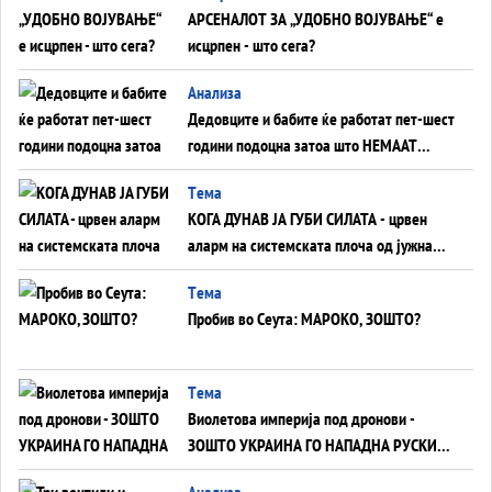
АРСЕНАЛОТ ЗА „УДОБНО ВОЈУВАЊЕ“ е
исцрпен - што сега?
Анализа
Дедовците и бабите ќе работат пет-шест
години подоцна затоа што НЕМААТ
ВНУЦИ ДА ГИ ЗАМЕНАТ
Tема
КОГА ДУНАВ ЈА ГУБИ СИЛАТА - црвен
аларм на системската плоча од јужна
Германија до Црното Море...
Tема
Пробив во Сеута: МАРОКО, ЗОШТО?
Tема
Виолетова империја под дронови -
ЗОШТО УКРАИНА ГО НАПАДНА РУСКИОТ
WILDBERRIES
Aнализа