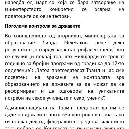
наредба од март со која се бара затворање на
министерството конкретно се осврна на
податоците од овие тестови.
Поголема контрола за државите
Во соопштението од вторникот, министерката за
образование Линда Мекмахон рече дека
резултатите „потврдуваат катастрофален тренд“ што
се случил „и покрај тоа што милијарди се трошат
годишно за бројни програми од градинка до 12-то
одделение“: „Затоа претседателот Трамп и јас сме
посветени на враќање на контролата врз
образованието на државите за да можат да се
реформираат и да одговорат на уникатните
потреби на секое училиште и секој ученик“.
Администрацијата на Трамп предложи да им се
даде на државите поголема контрола врз тоа како
ги трошат дел од федералните средства, иако исто
така побара од Конгресот да ги намали вкупните