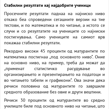
Стабилни резултати кај најдобрите ученици
Просечните резултати паднаа на најниско ниво
откако беа спроведени сегашните верзии на тие
тестови, и по математика и по читање, а истото се
случи и со резултатите на учениците со најниски
постигнувања. Само учениците на самиот врв
покажаа стабилни резултати.
Рекордно високи 45 проценти од матурантите по
математика
постигнаа „под основното ниво“. Оние
на основно ниво, на пример, треба да можат да
„применат статистичко расудување во
организирањето и презентирањето на податоци и
во читањето табели и графикони“. Ова значи дека
речиси половина од
матуранти
те го завршиле
средното образование без овие и други вештини.
Речиси 30 проценти од матурантите во средно
училиште биле под основното ниво на читање, што