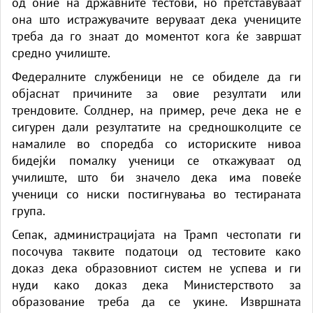
од оние на државните тестови, но претставуваат
она што истражувачите веруваат дека учениците
треба да го знаат до моментот кога ќе завршат
средно училиште.
Федералните службеници не се обиделе да ги
објаснат причините за овие резултати или
трендовите. Солднер, на пример, рече дека не е
сигурен дали резултатите на средношколците се
намалиле во споредба со историските нивоа
бидејќи помалку ученици се откажуваат од
училиште, што би значело дека има повеќе
ученици со ниски постигнувања во тестираната
група.
Сепак, администрацијата на Трамп честопати ги
посочува таквите податоци од тестовите како
доказ дека образовниот систем не успева и ги
нуди како доказ дека Министерството за
образование треба да се укине. Извршната