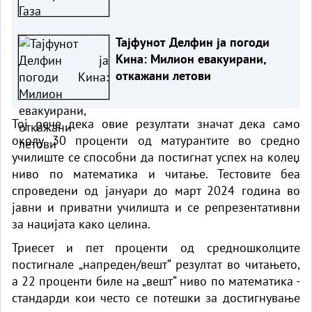
Тајфунот Делфин ја погоди
Кина: Милион евакуирани,
откажани летови
Тој рече дека овие резултати значат дека само
околу 30 проценти од матурантите во средно
училиште се способни да постигнат успех на колеџ
ниво по математика и читање. Тестовите беа
спроведени од јануари до март 2024 година во
јавни и приватни училишта и се репрезентативни
за нацијата како целина.
Триесет и пет проценти од средношколците
постигнале „напреден/вешт“ резултат во читањето,
а 22 проценти биле на „вешт“ ниво по математика -
стандарди кои често се потешки за достигнување