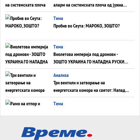
аларм на системската плоча од јужна
Германија до Црното Море...
Tема
Пробив во Сеута: МАРОКО, ЗОШТО?
Tема
Виолетова империја под дронови -
ЗОШТО УКРАИНА ГО НАПАДНА РУСКИОТ
WILDBERRIES
Aнализа
Три вентили и затворање на
енергетската комора на светот: Нападот
во Суец најавува глобален енергетски
Tема
инфаркт?
Рамо на отпор и тврдина на патот кон
Кина - Пекинг го подготвува Иран за
американска копнена инвазија
Tема
Силиконскиот ѕид веќе не е непробоен,