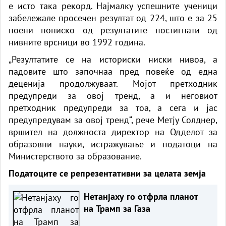
е исто така рекорд. Најмалку успешните ученици
забележале просечен резултат од 224, што е за 25
поени пониско од резултатите постигнати од
нивните врсници во 1992 година.
„Резултатите се на историски ниски нивоа, а
падовите што започнаа пред повеќе од една
деценија продолжуваат. Мојот претходник
предупреди за овој тренд, а и неговиот
претходник предупреди за тоа, а сега и јас
предупредувам за овој тренд“, рече Метју Солднер,
вршител на должноста директор на Одделот за
образовни науки, истражување и податоци на
Министерството за образование.
Податоците се репрезентативни за целата земја
Нетанјаху го отфрла планот
на Трамп за Газа