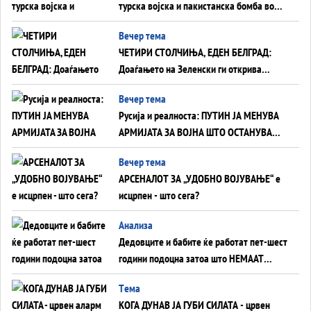
турска војска и пакистанска бомба во
служба на Америка - или ќе стане
Вечер тема
сувишна?
ЧЕТИРИ СТОЛЧИЊА, ЕДЕН БЕЛГРАД:
Доаѓањето на Зеленски ги открива
тајните на политиката на балансирање
Вечер тема
на Вучиќ
Русија и реалноста: ПУТИН ЈА МЕНУВА
АРМИЈАТА ЗА ВОЈНА ШТО ОСТАНУВА
БЕЗ ФРОНТ
Вечер тема
АРСЕНАЛОТ ЗА „УДОБНО ВОЈУВАЊЕ“ е
исцрпен - што сега?
Анализа
Дедовците и бабите ќе работат пет-шест
години подоцна затоа што НЕМААТ
ВНУЦИ ДА ГИ ЗАМЕНАТ
Tема
КОГА ДУНАВ ЈА ГУБИ СИЛАТА - црвен