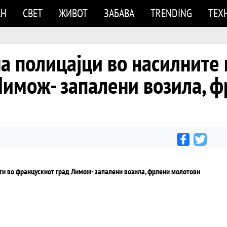
АН
СВЕТ
ЖИВОТ
ЗАБАВА
TRENDING
ТЕХ
а полицајци во насилните 
Лимож- запалени возила, 