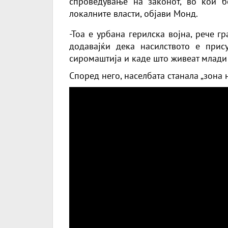
спроведување на законот, во кои б
локалните власти,
објави Монд.
-Тоа е урбана герилска војна, рече 
додавајќи дека насилството е прис
сиромаштија и каде што живеат млади 
Според него, населбата станала „зона 