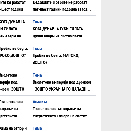
Дедовците и бабите ќе работат
пет-шест години подоцна затоа
што НЕМААТ ВНУЦИ ДА ГИ
Tема
ЗАМЕНАТ
КОГА ДУНАВ ЈА ГУБИ СИЛАТА -
црвен аларм на системската
плоча од јужна Германија до
Tема
Црното Море...
Пробив во Сеута: МАРОКО,
ЗОШТО?
Tема
Виолетова империја под дронови
- ЗОШТО УКРАИНА ГО НАПАДНА
РУСКИОТ WILDBERRIES
Aнализа
Три вентили и затворање на
енергетската комора на светот:
Нападот во Суец најавува
Tема
глобален енергетски инфаркт?