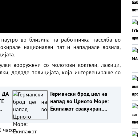
 наутро во близина на работничка населба во
окирале национален пат и нападнале возила,
ијата.
улки вооружени со молотови коктели, лажици,
ки, додаде полицијата, која интервенираше со
 ДА
Германски брод цел на
ТЕ
напад во Црното Море:
Екипажот евакуиран,
бродот онеспособен
 часот.