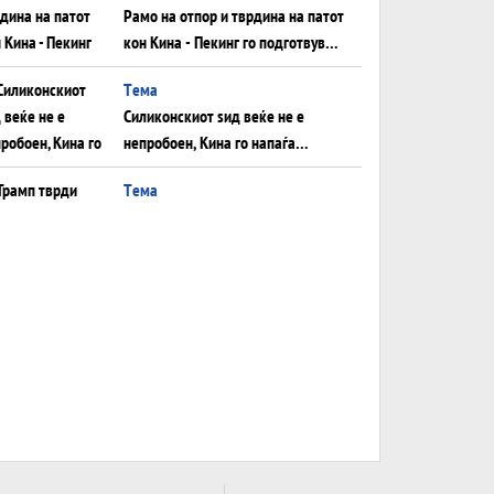
Рамо на отпор и тврдина на патот
кон Кина - Пекинг го подготвува
Иран за американска копнена
Tема
инвазија
Силиконскиот ѕид веќе не е
непробоен, Кина го напаѓа
последниот голем монопол на
Tема
Западот?
Трамп тврди дека повторно
„разговара“ со Иран - ваквите
моменти се поопасни од
Tема
отворените закани
ДЛАБОКО УДОЛУ:
Сметководствените трикови што
го соборија ЕНРОН ги
Tема
применуваат гигантите за ВИ
АТОМСКО ДОМИНО НА
БЛИСКИОТ ИСТОК
Tема