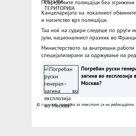
Повредените полицајци беа згрижени 
Канцеларијата на локалниот обвините
и насилство врз полицајци.
Таа ноќ на судири следеше по други и
јули, националниот празник во Франци
Министерството за внатрешни работи
специјализирани за одржување на редо
Погребан руски генер
загина во експлозија 
Москва?
©
vreme.mk
, правата за текстот се на редакцијата