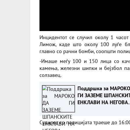
Инцидентот се случил околу 1 часот
Лимож, каде што околу 100 луѓе бл
главно со рачни бомби, соопшти полиц
-Имаше меѓу 100 и 150 лица со кач
камења, железни шипки и бејзбол пал
солзавец.
Поддршка за МАРОКО
ГИ ЗАЗЕМЕ ШПАНСКИ
ЕНКЛАВИ НА НЕГОВА
ТЕРИТОРИЈА
Судирот со полицијата траеше до 16:00