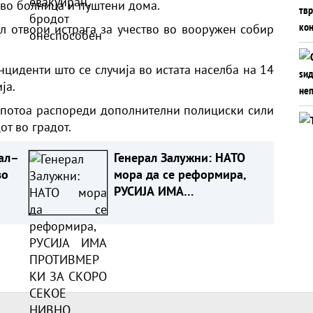
во болница и пуштени дома.
л отвори истрага за учество во вооружен собир
нциденти што се случија во истата населба на 14
ја.
 потоа распореди дополнителни полициски сили
т во градот.
ал–
Генерал Залужни: НАТО
во
мора да се реформира,
РУСИЈА ИМА
ПРОТИВМЕРКИ ЗА СКОРО
СЕКОЕ НИВНО ОРУЖЈЕ