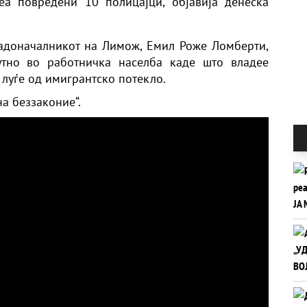
еа повредени 10 полицајци, објавија денеска
градоначалникот на Лимож, Емил Роже Ломберти,
утно во работничка населба каде што владее
луѓе од имигрантско потекло.
на беззаконие“.