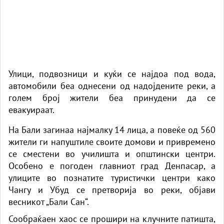
Улици, подвозници и куќи се најдоа под вода,
автомобили беа однесени од надојдените реки, а
голем број жители беа принудени да се
евакуираат.
На Бали загинаа најмалку 14 лица, а повеќе од 560
жители ги напуштиле своите домови и привремено
се сместени во училишта и општински центри.
Особено е погоден главниот град Денпасар, а
улиците во познатите туристички центри како
Чангу и Убуд се претворија во реки, објави
весникот „Бали Сан“.
Сообраќаен хаос се прошири на клучните патишта,