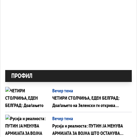
ПРОФИЛ
Вечер тема
ЧЕТИРИ СТОЛЧИЊА, ЕДЕН БЕЛГРАД:
Доаѓањето на Зеленски ги открива
тајните на политиката на балансирање
Вечер тема
на Вучиќ
Русија и реалноста: ПУТИН ЈА МЕНУВА
АРМИЈАТА ЗА ВОЈНА ШТО ОСТАНУВА