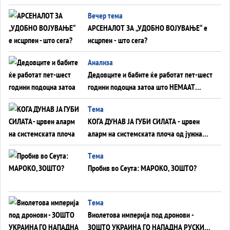
БЕЗ ФРОНТ
Вечер тема
АРСЕНАЛОТ ЗА „УДОБНО ВОЈУВАЊЕ“ е
исцрпен - што сега?
Анализа
Дедовците и бабите ќе работат пет-шест
години подоцна затоа што НЕМААТ
ВНУЦИ ДА ГИ ЗАМЕНАТ
Tема
КОГА ДУНАВ ЈА ГУБИ СИЛАТА - црвен
аларм на системската плоча од јужна
Германија до Црното Море...
Tема
Пробив во Сеута: МАРОКО, ЗОШТО?
Tема
Виолетова империја под дронови -
ЗОШТО УКРАИНА ГО НАПАДНА РУСКИОТ