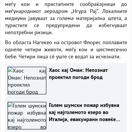
меѓу кои и пристапните сообраќајници до
меѓународниот аеродром „Нгура Рај“. Локалните
медиуми јавуваат за голема материјална штета, а
туристите се предупредени да избегнуваат
непотребни ризици.
Во областа Нагекео на островот Флорес поплавите
однеле четири животи, меѓу кои и шестмесечно
бебе. Четири лица сè уште се водат за исчезнати.
Хаос кај Оман: Непознат
проектил погоди брод
Голем шумски пожар избувна
кај најголемото езеро во
Италија, евакуирани повеќе
од 200 луѓе