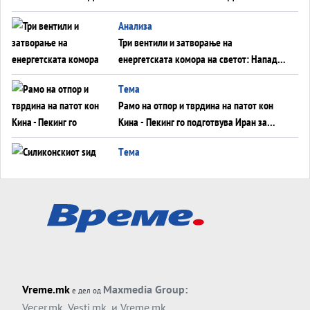
WILDBERRIES
Aнализа
Три вентили и затворање на
енергетската комора на светот: Нападот
во Суец најавува глобален енергетски
Tема
инфаркт?
Рамо на отпор и тврдина на патот кон
Кина - Пекинг го подготвува Иран за
американска копнена инвазија
Tема
Силиконскиот ѕид веќе не е непробоен,
Кина го напаѓа последниот голем
монопол на Западот?
Tема
Трамп тврди дека повторно „разговара“
со Иран - ваквите моменти се поопасни
од отворените закани
Tема
Vreme.mk
Maxmedia Group:
е дел од
ДЛАБОКО УДОЛУ: Сметководствените
Vecer.mk
,
Vesti.mk
, и
Vreme.mk