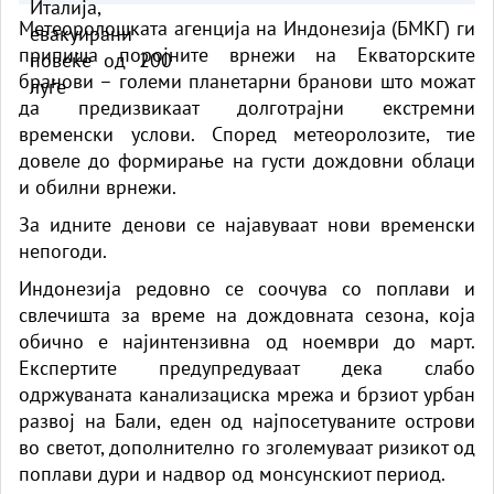
Метеоролошката агенција на Индонезија (БМКГ) ги
припиша поројните врнежи на Екваторските
бранови – големи планетарни бранови што можат
да предизвикаат долготрајни екстремни
временски услови. Според метеоролозите, тие
довеле до формирање на густи дождовни облаци
и обилни врнежи.
За идните денови се најавуваат нови временски
непогоди.
Индонезија редовно се соочува со поплави и
свлечишта за време на дождовната сезона, која
обично е најинтензивна од ноември до март.
Експертите предупредуваат дека слабо
одржуваната канализациска мрежа и брзиот урбан
развој на Бали, еден од најпосетуваните острови
во светот, дополнително го зголемуваат ризикот од
поплави дури и надвор од монсунскиот период.