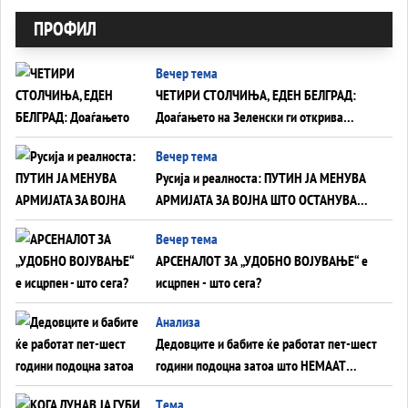
ПРОФИЛ
Вечер тема
ЧЕТИРИ СТОЛЧИЊА, ЕДЕН БЕЛГРАД:
Доаѓањето на Зеленски ги открива
тајните на политиката на балансирање
Вечер тема
на Вучиќ
Русија и реалноста: ПУТИН ЈА МЕНУВА
АРМИЈАТА ЗА ВОЈНА ШТО ОСТАНУВА
БЕЗ ФРОНТ
Вечер тема
АРСЕНАЛОТ ЗА „УДОБНО ВОЈУВАЊЕ“ е
исцрпен - што сега?
Анализа
Дедовците и бабите ќе работат пет-шест
години подоцна затоа што НЕМААТ
ВНУЦИ ДА ГИ ЗАМЕНАТ
Tема