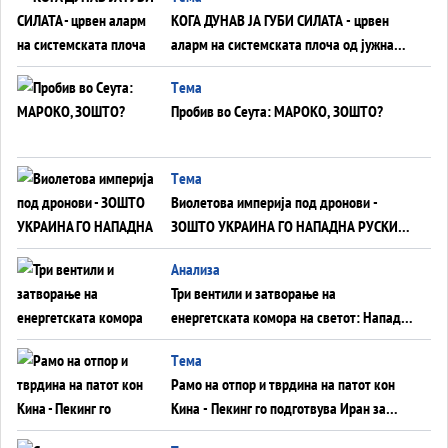
КОГА ДУНАВ ЈА ГУБИ СИЛАТА - црвен
аларм на системската плоча од јужна
Германија до Црното Море...
Tема
Пробив во Сеута: МАРОКО, ЗОШТО?
Tема
Виолетова империја под дронови -
ЗОШТО УКРАИНА ГО НАПАДНА РУСКИОТ
WILDBERRIES
Aнализа
Три вентили и затворање на
енергетската комора на светот: Нападот
во Суец најавува глобален енергетски
Tема
инфаркт?
Рамо на отпор и тврдина на патот кон
Кина - Пекинг го подготвува Иран за
американска копнена инвазија