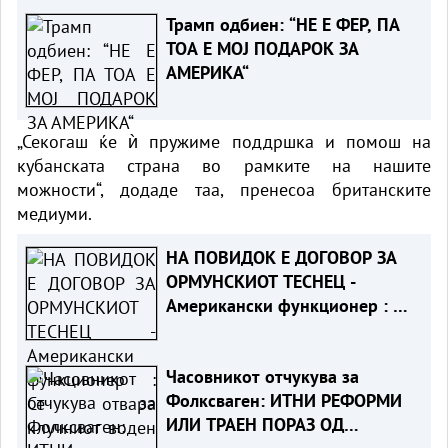
Вучиќ за ЕУ
Трамп одбиен: “НЕ Е ФЕР, ПА
ТОА Е МОЈ ПОДАРОК ЗА
АМЕРИКА“
„Секогаш ќе ѝ пружиме поддршка и помош на
кубанската страна во рамките на нашите
можности“, додаде таа, пренесоа британските
медиуми.
НА ПОВИДОК Е ДОГОВОР ЗА
ОРМУНСКИОТ ТЕСНЕЦ -
Американски функционер : Се
отвара клучниот воден пат и
се обновува извозот на нафта
Часовникот отчукува за
Фолксваген: ИТНИ РЕФОРМИ
ИЛИ ТРАЕН ПОРАЗ ОД