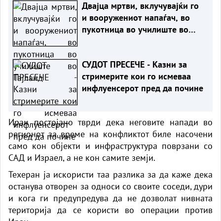
Двајца мртви, вклучувајќи го
и вооружениот напаѓач, во
пукотница во училиште во
Тајланд
СУДОТ ПРЕСЕЧЕ - Казни за
стримерите кои го исмеваа
инфлуенсерот пред да почине
Иран постојано тврди дека неговите напади во
регионот за време на конфликтот биле насочени
само кон објекти и инфраструктура поврзани со
САД и Израел, а не кон самите земји.
Техеран ја искористи таа разлика за да каже дека
останува отворен за односи со своите соседи, дури
и кога ги предупредува да не дозволат нивната
територија да се користи во операции против