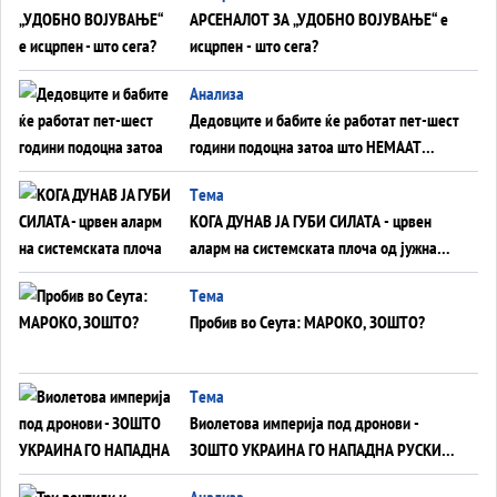
АРСЕНАЛОТ ЗА „УДОБНО ВОЈУВАЊЕ“ е
исцрпен - што сега?
Анализа
Дедовците и бабите ќе работат пет-шест
години подоцна затоа што НЕМААТ
ВНУЦИ ДА ГИ ЗАМЕНАТ
Tема
КОГА ДУНАВ ЈА ГУБИ СИЛАТА - црвен
аларм на системската плоча од јужна
Германија до Црното Море...
Tема
Пробив во Сеута: МАРОКО, ЗОШТО?
Tема
Виолетова империја под дронови -
ЗОШТО УКРАИНА ГО НАПАДНА РУСКИОТ
WILDBERRIES
Aнализа