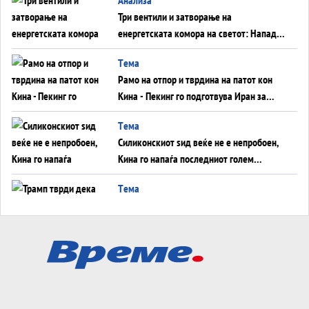
Три вентили и затворање на
енергетската комора на светот: Нападот
во Суец најавува глобален енергетски
Tема
инфаркт?
Рамо на отпор и тврдина на патот кон
Кина - Пекинг го подготвува Иран за
американска копнена инвазија
Tема
Силиконскиот ѕид веќе не е непробоен,
Кина го напаѓа последниот голем
монопол на Западот?
Tема
Трамп тврди дека повторно „разговара“
со Иран - ваквите моменти се поопасни
од отворените закани
Tема
ДЛАБОКО УДОЛУ: Сметководствените
трикови што го соборија ЕНРОН ги
применуваат гигантите за ВИ