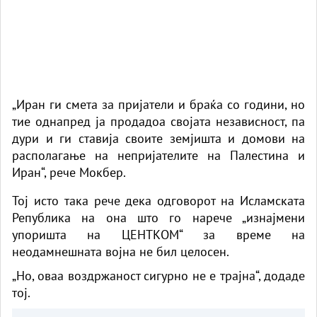
„Иран ги смета за пријатели и браќа со години, но
тие однапред ја продадоа својата независност, па
дури и ги ставија своите земјишта и домови на
располагање на непријателите на Палестина и
Иран“, рече Мокбер.
Тој исто така рече дека одговорот на Исламската
Република на она што го нарече „изнајмени
упоришта на ЦЕНТКОМ“ за време на
неодамнешната војна не бил целосен.
„Но, оваа воздржаност сигурно не е трајна“, додаде
тој.