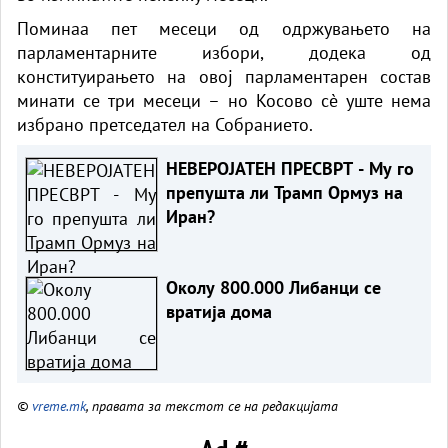
Поминаа пет месеци од одржувањето на
парламентарните избори, додека од
конституирањето на овој парламентарен состав
минати се три месеци – но Косово сè уште нема
избрано претседател на Собранието.
НЕВЕРОЈАТЕН ПРЕСВРТ - Му го
препушта ли Трамп Ормуз на
Иран?
Околу 800.000 Либанци се
вратија дома
©
vreme.mk
, правата за текстот се на редакцијата