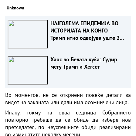
Unknown
НАЈГОЛЕМА ЕПИДЕМИЈА ВО
ИСТОРИЈАТА НА КОНГО -
Трамп итно одвојува уште 242
милиони долари за борба со
еболата
Хаос во Белата куќа: Судир
меѓу Трамп и Хегсет
Во моментов, не се откриени повеќе детали за
видот на заканата или дали има осомничени лица.
Инаку, токму на оваа седница Собранието
повторно требаше да се обиде да избере нов
претседател, по неуспешните обиди реализирани
во изминатите неколку месеци.