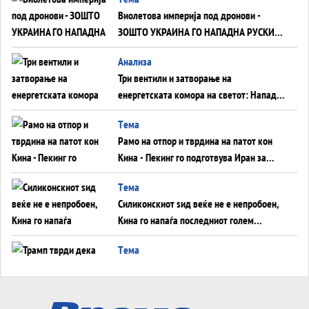
Виолетова империја под дронови -
ЗОШТО УКРАИНА ГО НАПАДНА РУСКИОТ
WILDBERRIES
Aнализа
Три вентили и затворање на
енергетската комора на светот: Нападот
во Суец најавува глобален енергетски
Tема
инфаркт?
Рамо на отпор и тврдина на патот кон
Кина - Пекинг го подготвува Иран за
американска копнена инвазија
Tема
Силиконскиот ѕид веќе не е непробоен,
Кина го напаѓа последниот голем
монопол на Западот?
Tема
Трамп тврди дека повторно „разговара“
со Иран - ваквите моменти се поопасни
од отворените закани