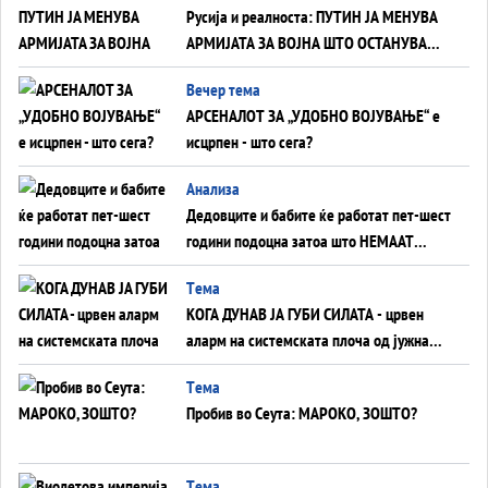
Русија и реалноста: ПУТИН ЈА МЕНУВА
АРМИЈАТА ЗА ВОЈНА ШТО ОСТАНУВА
БЕЗ ФРОНТ
Вечер тема
АРСЕНАЛОТ ЗА „УДОБНО ВОЈУВАЊЕ“ е
исцрпен - што сега?
Анализа
Дедовците и бабите ќе работат пет-шест
години подоцна затоа што НЕМААТ
ВНУЦИ ДА ГИ ЗАМЕНАТ
Tема
КОГА ДУНАВ ЈА ГУБИ СИЛАТА - црвен
аларм на системската плоча од јужна
Германија до Црното Море...
Tема
Пробив во Сеута: МАРОКО, ЗОШТО?
Tема