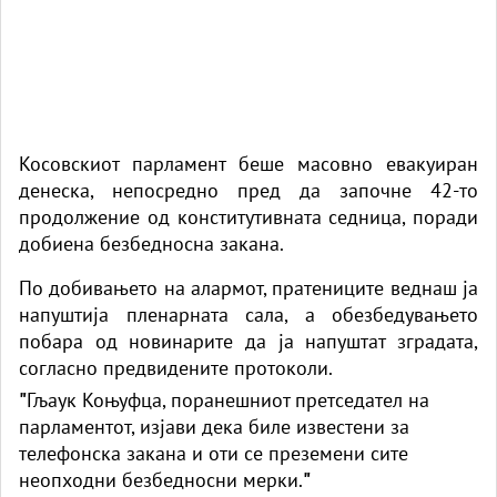
Косовскиот парламент беше масовно евакуиран
денеска, непосредно пред да започне 42-то
продолжение од конститутивната седница, поради
добиена безбедносна закана.
По добивањето на алармот, пратениците веднаш ја
напуштија пленарната сала, а обезбедувањето
побара од новинарите да ја напуштат зградата,
согласно предвидените протоколи.
"
Гљаук Коњуфца, поранешниот претседател на
парламентот, изјави дека биле известени за
телефонска закана и оти се преземени сите
неопходни безбедносни мерки.
"