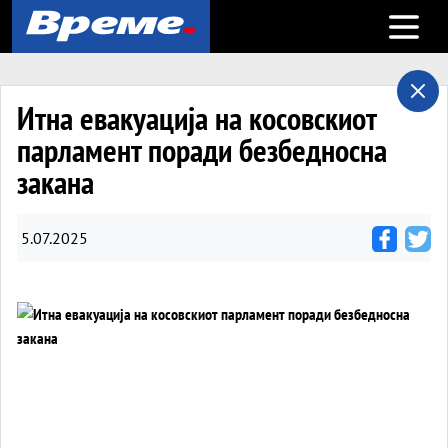
Open m
Итна евакуација на косовскиот
парламент поради безбедносна
закана
5.07.2025