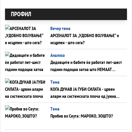
ПРОФИЛ
Вечер тема
АРСЕНАЛОТ ЗА „УДОБНО ВОЈУВАЊЕ“ е
исцрпен - што сега?
Анализа
Дедовците и бабите ќе работат пет-шест
години подоцна затоа што НЕМААТ
ВНУЦИ ДА ГИ ЗАМЕНАТ
Tема
КОГА ДУНАВ ЈА ГУБИ СИЛАТА - црвен
аларм на системската плоча од јужна
Германија до Црното Море...
Tема
Пробив во Сеута: МАРОКО, ЗОШТО?