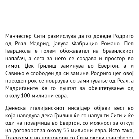
Манчестер Сити размислува да го доведе Родриго
од Реал Мадрид, јавува Фабрицио Романо. Пеп
Гвардиола е голем обожавател на бразилскиот
напаѓач, а сега за него се создава и простор во
тимот. Џек Грилиш заминува во Евертон, а и
Савињо е слободен да си замине. Родриго цел овој
преоден рок се поврзува со заминување од Реал, а
Мадриѓаните ќе го пуштат за обештетување од
околу 100 милиони евра.
Денеска италијанскиот инсајдер објави вест во
која наведува дека Грилиш ќе го напушти Сити и ќе
оди на позајмица во Евертон, со можност за откуп
на договорот за околу 55 милиони евра. Исто така,
Тотенхем е во преговори со Сити околу трансферот