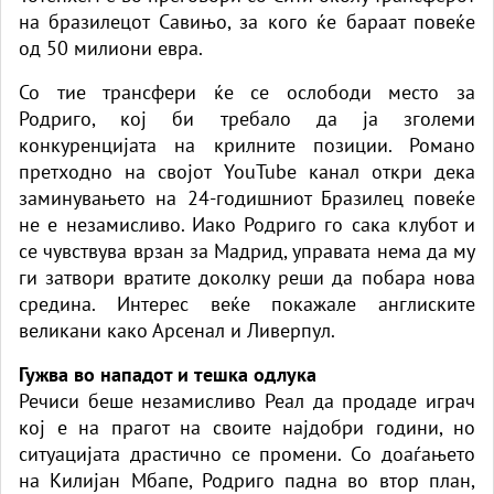
на бразилецот Савињо, за кого ќе бараат повеќе
од 50 милиони евра.
Со тие трансфери ќе се ослободи место за
Родриго, кој би требало да ја зголеми
конкуренцијата на крилните позиции. Романо
претходно на својот YouTube канал откри дека
заминувањето на 24-годишниот Бразилец повеќе
не е незамисливо. Иако Родриго го сака клубот и
се чувствува врзан за Мадрид, управата нема да му
ги затвори вратите доколку реши да побара нова
средина. Интерес веќе покажале англиските
великани како Арсенал и Ливерпул.
Гужва во нападот и тешка одлука
Речиси беше незамисливо Реал да продаде играч
кој е на прагот на своите најдобри години, но
ситуацијата драстично се промени. Со доаѓањето
на Килијан Мбапе, Родриго падна во втор план,