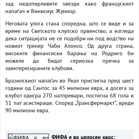
зад недопирливите ѕвезди како францускиот
напаѓач и Винисиус Жуниор.
Неговата улога стана споредна, што се виде и за
време на Светското клупско првенство, а изгледа
дека ситуацијата не се подобри ни под водство на
новиот тренер Чаби Алонсо. Од друга страна,
високите финансиски барања на Родриго би
можеле да бидат сериозна пречка за
заинтересираните клубови.
Бразилскиот напаѓач во Реал пристигна пред шест
години од Сантос за 45 милиони евра, а досега за
клубот одигра 270 натпревари, постигна 68 гола и
51 пат асистираше. Според „Трансфермаркт“, вреди
90 милиони евра.
ФИФА е во целосен хаос: