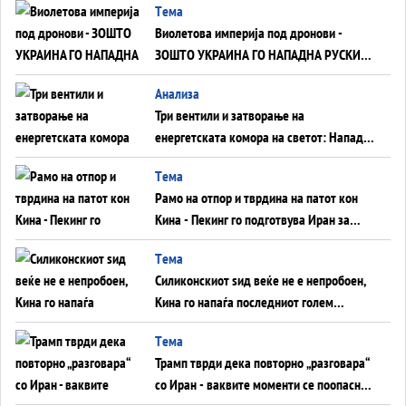
Tема
Виолетова империја под дронови -
ЗОШТО УКРАИНА ГО НАПАДНА РУСКИОТ
WILDBERRIES
Aнализа
Три вентили и затворање на
енергетската комора на светот: Нападот
во Суец најавува глобален енергетски
Tема
инфаркт?
Рамо на отпор и тврдина на патот кон
Кина - Пекинг го подготвува Иран за
американска копнена инвазија
Tема
Силиконскиот ѕид веќе не е непробоен,
Кина го напаѓа последниот голем
монопол на Западот?
Tема
Трамп тврди дека повторно „разговара“
со Иран - ваквите моменти се поопасни
од отворените закани