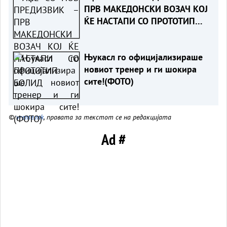
ПРВ МАКЕДОНСКИ ВОЗАЧ КОЈ
ЌЕ НАСТАПИ СО ПРОТОТИП
БОЛИД
Њукасл го официјализираше
новиот тренер и ги шокира
сите!(ФОТО)
©
vreme.mk
, правата за текстот се на редакцијата
Ad #