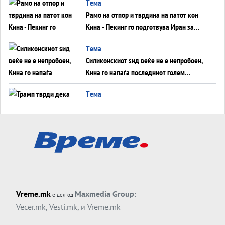
Tема
инфаркт?
Рамо на отпор и тврдина на патот кон
Кина - Пекинг го подготвува Иран за
американска копнена инвазија
Tема
Силиконскиот ѕид веќе не е непробоен,
Кина го напаѓа последниот голем
монопол на Западот?
Tема
Трамп тврди дека повторно „разговара“
со Иран - ваквите моменти се поопасни
од отворените закани
Tема
ДЛАБОКО УДОЛУ: Сметководствените
трикови што го соборија ЕНРОН ги
применуваат гигантите за ВИ
Tема
Vreme.mk
Maxmedia Group:
е дел од
АТОМСКО ДОМИНО НА БЛИСКИОТ
Vecer.mk
,
Vesti.mk
, и
Vreme.mk
ИСТОК