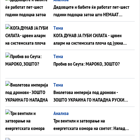
Дедовците и бабите ќе работат пет-шест
години подоцна затоа што НЕМААТ
ВНУЦИ ДА ГИ ЗАМЕНАТ
Tема
КОГА ДУНАВ ЈА ГУБИ СИЛАТА - црвен
аларм на системската плоча од јужна
Германија до Црното Море...
Tема
Пробив во Сеута: МАРОКО, ЗОШТО?
Tема
Виолетова империја под дронови -
ЗОШТО УКРАИНА ГО НАПАДНА РУСКИОТ
WILDBERRIES
Aнализа
Три вентили и затворање на
енергетската комора на светот: Нападот
во Суец најавува глобален енергетски