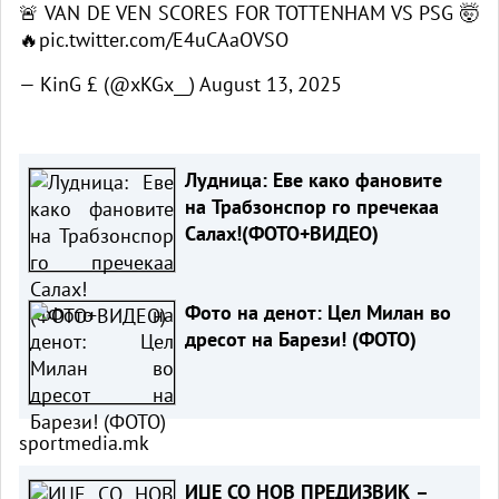
🚨 VAN DE VEN SCORES FOR TOTTENHAM VS PSG 🤯
🔥
pic.twitter.com/E4uCAaOVSO
— KinG £ (@xKGx__)
August 13, 2025
Лудница: Еве како фановите
на Трабзонспор го пречекаа
Салах!(ФОТО+ВИДЕО)
Фото на денот: Цел Милан во
дресот на Барези! (ФОТО)
sportmedia.mk
ИЏЕ СО НОВ ПРЕДИЗВИК –