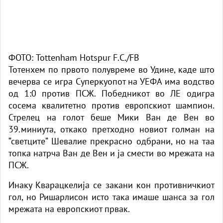
ФОТО: Tottenham Hotspur F.C./FB
Тотенхем по првото полувреме во Удине, каде што
вечерва се игра Суперкуопот на УЕФА има водство
од 1:0 против ПСЖ. Победникот во ЛЕ одигра
сосема квалитетно против европскиот шампион.
Стрелец на голот беше Мики Ван де Вен во
39.миниута, откако претходно новиот голман на
“светците“ Шевалие прекрасно одбрани, но на таа
топка натрча Ван де Вен и ја смести во мрежата на
ПСЖ.
Инаку Кварацкелија се закани кон противничкиот
гол, но Ришарлисон исто така имаше шанса за гол
мрежата на европскиот првак.