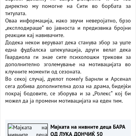
директно му помогне на Сити во борбата за
титулата.
Оваа информација, иако звучи неверојатно, брзо
„експлодираше“ во јавноста и предизвика бројни
реакции кај навивачите.
Додека некои веруваат дека станува збор за уште
една фудбалска шпекулација, други велат дека
Гвардиола ги знае сите психолошки трикови за
дополнително зголемување на мотивацијата во
клучните моменти од сезоната.
Во секој случај, дуелот помеѓу Барнли и Арсенал
сега добива дополнителна доза на драма, бидејќи
покрај бодовите, се зборува и за „Ролекс“ кој би
можел да ја промени мотивацијата на еден тим.
Мајката на нивните деца БАРА
ОД ЛУКА ДОНЧИЌ 50