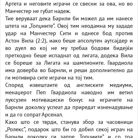
Артета и неговите играчи се свесни за ова, но во
Манчестер не губат надеж.
Тие веруваат дека Барнли би можел да им нанесе
штета на „Топџиите“. Овој тим неодамна му зададе
удар на Манчестер Сити и однесе бод против
Астон Вила (2:2), иако беше апсолутен аутсајдер и
во дуел во кој не му требаа бодови бидејќи
претходно беше испаднат од лигата, додека Вила
се бореше за Лигата на шампионите. Гвардиола
има доверба во Барнли, и реши дополнително да
ги мотивира сите играчи на тој тим.
Според извештаите од англиските медиуми,
менаџерот Пеп Гвардиола наводно им ветил
луксузен мотивациски бонус на играчите на
Барнли доколку успеат да приредат изненадување
и да го сопрат Арсенал.
Како што се тврди, станува збор за часовници
„Ролекс“, подарок што би го добил секој играч на
Барнли доколку ги запре „Топџиите“ и со тоа