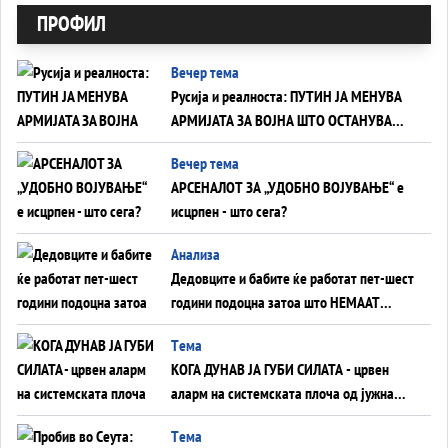
ПРОФИЛ
Вечер тема
Русија и реалноста: ПУТИН ЈА МЕНУВА
АРМИЈАТА ЗА ВОЈНА ШТО ОСТАНУВА
БЕЗ ФРОНТ
Вечер тема
АРСЕНАЛОТ ЗА „УДОБНО ВОЈУВАЊЕ“ е
исцрпен - што сега?
Анализа
Дедовците и бабите ќе работат пет-шест
години подоцна затоа што НЕМААТ
ВНУЦИ ДА ГИ ЗАМЕНАТ
Tема
КОГА ДУНАВ ЈА ГУБИ СИЛАТА - црвен
аларм на системската плоча од јужна
Германија до Црното Море...
Tема