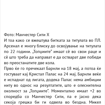
Фото: Манчестер Сити Х
И тоа како се вжештува битката за титулата во ПЛ.
Арсенал е многу блиску до освојување на титулата
по 22 години. „Топџиите“ имаат сè во свои раце и
сè што треба да направат е да остварат две победи
во преостанатите две кола.
Прво ќе го пречекаат Барнли на 18 мај, а потоа ќе
гостуваат кај Кристал Палас на 24 мај. Барнли веќе
е испаднат од лигата, додека Палас нема амбиции
ниту во однос на резултатите, што е олеснителна
околност за „Топџиите“. Моментално имаат +2 во
споредба со Манчестер Сити, па е јасно дека
секоја грешка би ги одвела во бездна. Микел