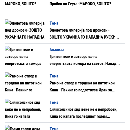
Пробив во Сеута: МАРОКО, ЗОШТО?
Tема
Виолетова империја под дронови -
ЗОШТО УКРАИНА ГО НАПАДНА РУСКИОТ
WILDBERRIES
Aнализа
Три вентили и затворање на
енергетската комора на светот: Нападот
во Суец најавува глобален енергетски
Tема
инфаркт?
Рамо на отпор и тврдина на патот кон
Кина - Пекинг го подготвува Иран за
американска копнена инвазија
Tема
Силиконскиот ѕид веќе не е непробоен,
Кина го напаѓа последниот голем
монопол на Западот?
Tема