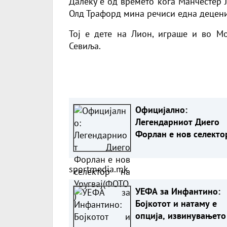
Далеку е од времето кога Манчестер Ј
Олд Трафорд мина речиси една децени
Тој е дете на Лион, играше и во М
Севиља.
Официјално:
Легендарниот Диего
Форлан е нов селекто
Уругвај(ФОТО)
sportmedia.mk
УЕФА за Инфантино:
Бојкотот и натаму е
опција, извинувањето