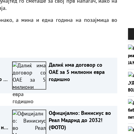
унајтед го сметаше за свој прв напаѓач, иако на
ја.
онако, а мина и една година на позајмица во
Далиќ има договор со
ОАЕ за 5 милиони евра
р на
годишно
Официјално: Винисиус во
Реал Мадрид до 2032!
 не
(ФОТО)