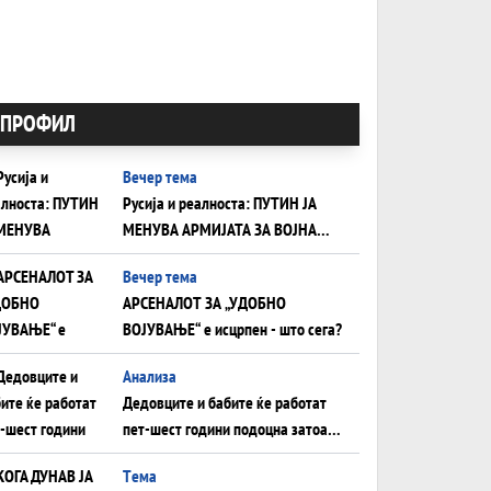
ПРОФИЛ
Вечер тема
Русија и реалноста: ПУТИН ЈА
МЕНУВА АРМИЈАТА ЗА ВОЈНА
ШТО ОСТАНУВА БЕЗ ФРОНТ
Вечер тема
АРСЕНАЛОТ ЗА „УДОБНО
ВОЈУВАЊЕ“ е исцрпен - што сега?
Анализа
Дедовците и бабите ќе работат
пет-шест години подоцна затоа
што НЕМААТ ВНУЦИ ДА ГИ
Tема
ЗАМЕНАТ