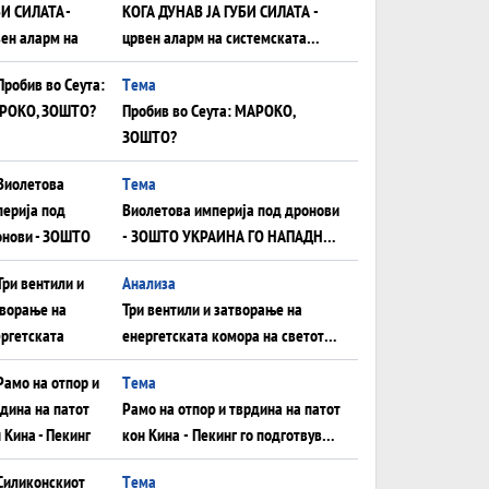
КОГА ДУНАВ ЈА ГУБИ СИЛАТА -
црвен аларм на системската
плоча од јужна Германија до
Tема
Црното Море...
Пробив во Сеута: МАРОКО,
ЗОШТО?
Tема
Виолетова империја под дронови
- ЗОШТО УКРАИНА ГО НАПАДНА
РУСКИОТ WILDBERRIES
Aнализа
Три вентили и затворање на
енергетската комора на светот:
Нападот во Суец најавува
Tема
глобален енергетски инфаркт?
Рамо на отпор и тврдина на патот
кон Кина - Пекинг го подготвува
Иран за американска копнена
Tема
инвазија