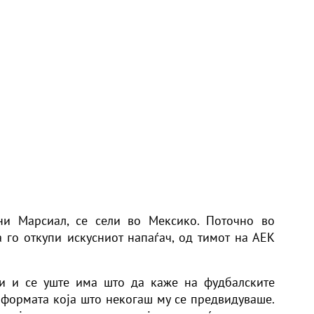
ни Марсиал, се сели во Мексико. Поточно во
а го откупи искусниот напаѓач, од тимот на АЕК
и и се уште има што да каже на фудбалските
о формата која што некогаш му се предвидуваше.