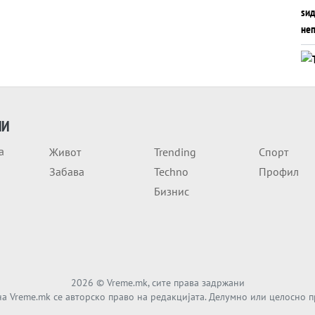
ИИ
а
Живот
Trending
Спорт
Забава
Techno
Профил
Бизнис
2026
© Vreme.mk, сите права задржани
а Vreme.mk се авторско право на редакцијата. Делумно или целосно 