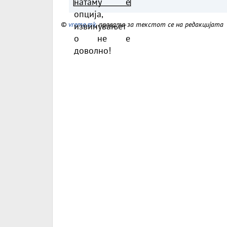
е доволно!
©
vreme.mk
, правата за текстот се на редакцијата