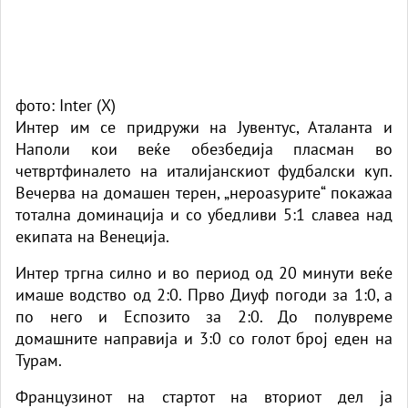
фото: Inter (X)
Интер им се придружи на Јувентус, Аталанта и
Наполи кои веќе обезбедија пласман во
четвртфиналето на италијанскиот фудбалски куп.
Вечерва на домашен терен, „нероаѕурите“ покажаа
тотална доминација и со убедливи 5:1 славеа над
екипата на Венеција.
Интер тргна силно и во период од 20 минути веќе
имаше водство од 2:0. Прво Диуф погоди за 1:0, а
по него и Еспозито за 2:0. До полувреме
домашните направија и 3:0 со голот број еден на
Турам.
Французинот на стартот на вториот дел ја