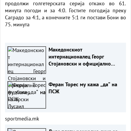
продолжи голгетерската серија откако во 61.
минута погоди и за 4:0. Гостите погодија преку
Саградо за 4:1, а конечните 5:1 ги постави Бони во
75. минута
Македонскиот
интернационалец Георг
Стојановски и официјално
фудбалер на катарски Лусаил
Феран Торес му кажа „да“ на
ПСЖ
sportmedia.mk