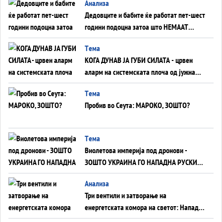
Анализа
Дедовците и бабите ќе работат пет-шест
години подоцна затоа што НЕМААТ
ВНУЦИ ДА ГИ ЗАМЕНАТ
Tема
КОГА ДУНАВ ЈА ГУБИ СИЛАТА - црвен
аларм на системската плоча од јужна
Германија до Црното Море...
Tема
Пробив во Сеута: МАРОКО, ЗОШТО?
Tема
Виолетова империја под дронови -
ЗОШТО УКРАИНА ГО НАПАДНА РУСКИОТ
WILDBERRIES
Aнализа
Три вентили и затворање на
енергетската комора на светот: Нападот
во Суец најавува глобален енергетски