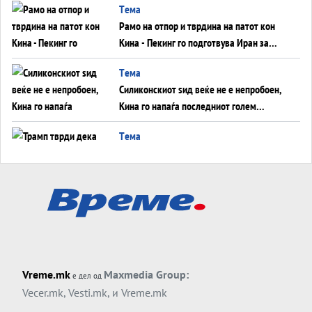
Tема
инфаркт?
Рамо на отпор и тврдина на патот кон
Кина - Пекинг го подготвува Иран за
американска копнена инвазија
Tема
Силиконскиот ѕид веќе не е непробоен,
Кина го напаѓа последниот голем
монопол на Западот?
Tема
Трамп тврди дека повторно „разговара“
со Иран - ваквите моменти се поопасни
од отворените закани
Tема
ДЛАБОКО УДОЛУ: Сметководствените
трикови што го соборија ЕНРОН ги
применуваат гигантите за ВИ
Tема
Vreme.mk
Maxmedia Group:
е дел од
АТОМСКО ДОМИНО НА БЛИСКИОТ
Vecer.mk
,
Vesti.mk
, и
Vreme.mk
ИСТОК