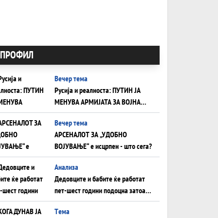
ПРОФИЛ
Вечер тема
Русија и реалноста: ПУТИН ЈА
МЕНУВА АРМИЈАТА ЗА ВОЈНА
ШТО ОСТАНУВА БЕЗ ФРОНТ
Вечер тема
АРСЕНАЛОТ ЗА „УДОБНО
ВОЈУВАЊЕ“ е исцрпен - што сега?
Анализа
Дедовците и бабите ќе работат
пет-шест години подоцна затоа
што НЕМААТ ВНУЦИ ДА ГИ
Tема
ЗАМЕНАТ