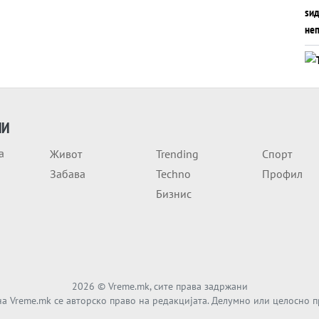
ИИ
а
Живот
Trending
Спорт
Забава
Techno
Профил
Бизнис
2026
© Vreme.mk, сите права задржани
а Vreme.mk се авторско право на редакцијата. Делумно или целосно 