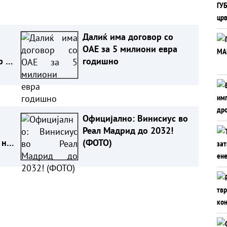
Далиќ има договор со
ОАЕ за 5 милиони евра
р на
годишно
Официјално: Винисиус во
Реал Мадрид до 2032!
 не
(ФОТО)