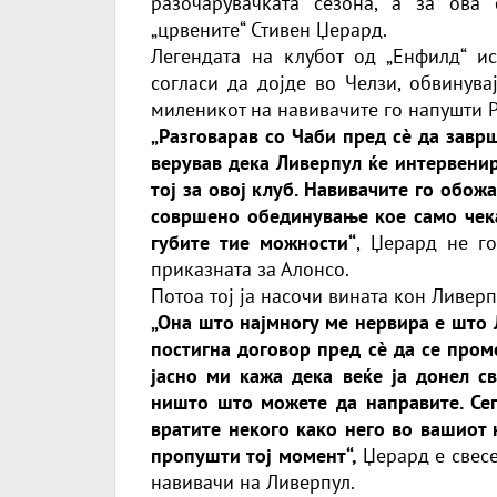
разочарувачката сезона, а за ова
„црвените“ Стивен Џерард.
Легендата на клубот од „Енфилд“ и
согласи да дојде во Челзи, обвинува
миленикот на навивачите го напушти 
„Разговарав со Чаби пред сè да завр
верував дека Ливерпул ќе интервенир
тој за овој клуб. Навивачите го обожа
совршено обединување кое само чека 
губите тие можности“
, Џерард не г
приказната за Алонсо.
Потоа тој ја насочи вината кон Ливер
„Она што најмногу ме нервира е што 
постигна договор пред сè да се пром
јасно ми кажа дека веќе ја донел св
ништо што можете да направите. Сеп
вратите некого како него во вашиот 
пропушти тој момент“,
Џерард е свесе
навивачи на Ливерпул.