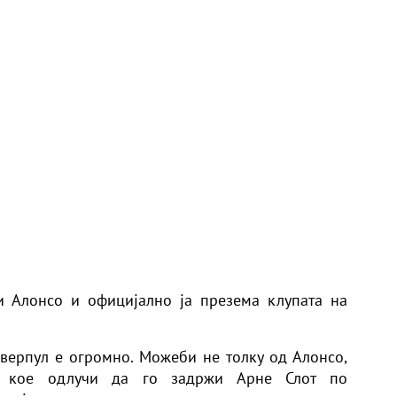
и Алонсо и официјално ја презема клупата на
верпул е огромно. Можеби не толку од Алонсо,
т, кое одлучи да го задржи Арне Слот по