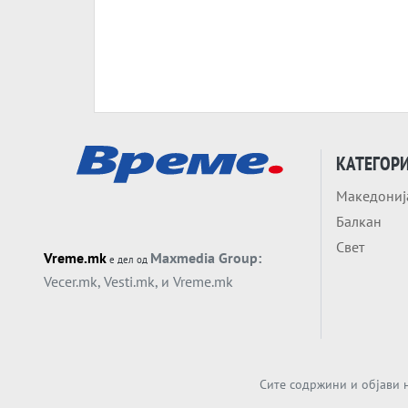
КАТЕГОР
Македониј
Балкан
Свет
Vreme.mk
Maxmedia Group:
е дел од
Vecer.mk
,
Vesti.mk
, и
Vreme.mk
Сите содржини и објави н