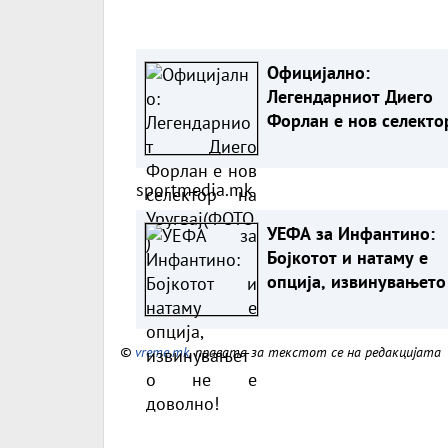
Официјално:
Легендарниот Диего
Форлан е нов селекто
Уругвај(ФОТО)
sportmedia.mk
УЕФА за Инфантино:
Бојкотот и натаму е
опција, извинувањето
е доволно!
©
vreme.mk
, правата за текстот се на редакцијата