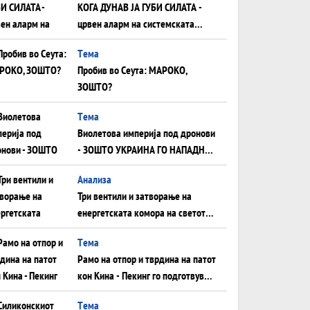
КОГА ДУНАВ ЈА ГУБИ СИЛАТА -
црвен аларм на системската
плоча од јужна Германија до
Tема
Црното Море...
Пробив во Сеута: МАРОКО,
ЗОШТО?
Tема
Виолетова империја под дронови
- ЗОШТО УКРАИНА ГО НАПАДНА
РУСКИОТ WILDBERRIES
Aнализа
Три вентили и затворање на
енергетската комора на светот:
Нападот во Суец најавува
Tема
глобален енергетски инфаркт?
Рамо на отпор и тврдина на патот
кон Кина - Пекинг го подготвува
Иран за американска копнена
Tема
инвазија