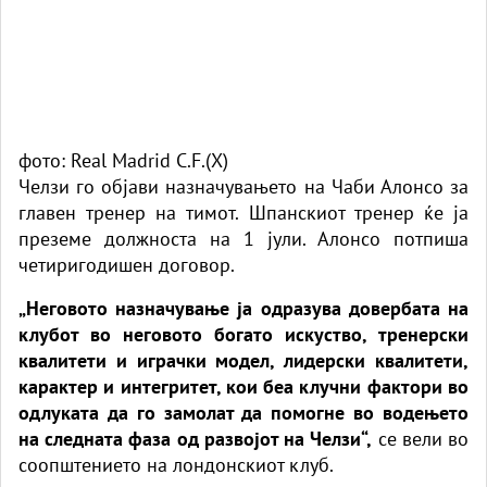
фото: Real Madrid C.F.(X)
Челзи го објави назначувањето на Чаби Алонсо за
главен тренер на тимот. Шпанскиот тренер ќе ја
преземе должноста на 1 јули. Алонсо потпиша
четиригодишен договор.
„Неговото назначување ја одразува довербата на
клубот во неговото богато искуство, тренерски
квалитети и играчки модел, лидерски квалитети,
карактер и интегритет, кои беа клучни фактори во
одлуката да го замолат да помогне во водењето
на следната фаза од развојот на Челзи“,
се вели во
соопштението на лондонскиот клуб.