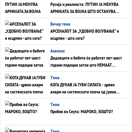
Русија и реалноста: ПУТИН ЈА МЕНУВА
АРМИЈАТА ЗА ВОЈНА ШТО ОСТАНУВА
БЕЗ ФРОНТ
Вечер тема
АРСЕНАЛОТ ЗА „УДОБНО ВОЈУВАЊЕ“ е
исцрпен - што сега?
Анализа
Дедовците и бабите ќе работат пет-шест
години подоцна затоа што НЕМААТ
ВНУЦИ ДА ГИ ЗАМЕНАТ
Tема
КОГА ДУНАВ ЈА ГУБИ СИЛАТА - црвен
аларм на системската плоча од јужна
Германија до Црното Море...
Tема
Пробив во Сеута: МАРОКО, ЗОШТО?
Tема