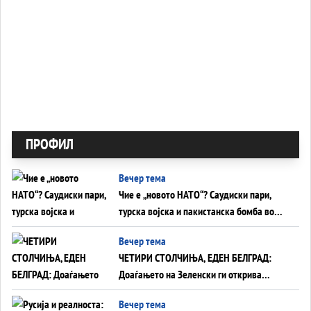
ПРОФИЛ
Вечер тема
Чие е „новото НАТО“? Саудиски пари,
турска војска и пакистанска бомба во
служба на Америка - или ќе стане
Вечер тема
сувишна?
ЧЕТИРИ СТОЛЧИЊА, ЕДЕН БЕЛГРАД:
Доаѓањето на Зеленски ги открива
тајните на политиката на балансирање
Вечер тема
на Вучиќ