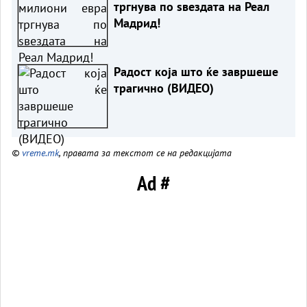
тргнува по ѕвездата на Реал
Мадрид!
Радост која што ќе завршеше
трагично (ВИДЕО)
©
vreme.mk
, правата за текстот се на редакцијата
Ad #