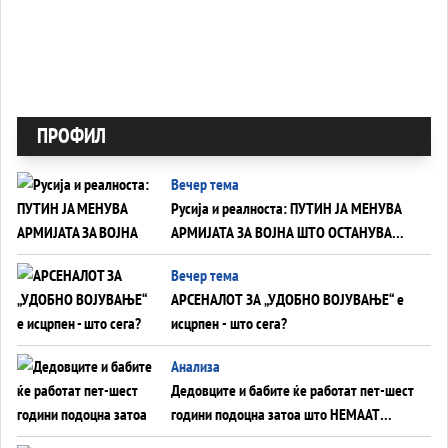
ПРОФИЛ
Вечер тема
Русија и реалноста: ПУТИН ЈА МЕНУВА
АРМИЈАТА ЗА ВОЈНА ШТО ОСТАНУВА
БЕЗ ФРОНТ
Вечер тема
АРСЕНАЛОТ ЗА „УДОБНО ВОЈУВАЊЕ“ е
исцрпен - што сега?
Анализа
Дедовците и бабите ќе работат пет-шест
години подоцна затоа што НЕМААТ
ВНУЦИ ДА ГИ ЗАМЕНАТ