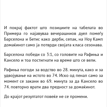
И покрај фактот што позициите на табелата во
Примера го најавуваа вечерашниов дуел помеѓу
Барселона и Бетис како дерби, сепак, на Ноу Камп
домаќинот само ја потврди својата класа сезонава.
Барселона победи со 3:1, со головите на Рафиња и
Кансело и тоа постигнати на време што се вели.
Рафиња погоди за водство во 28. минута, како и за
удвојување на истото во 74. Иско од пенал само за
момент се закани во 69. минута за да Кансело во
74. повторно врати два предност за домаќинот.
До крајот резултатот повеќе не се промени.