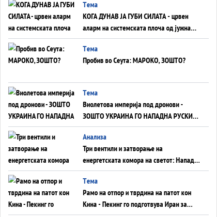
Tема
КОГА ДУНАВ ЈА ГУБИ СИЛАТА - црвен
аларм на системската плоча од јужна
Германија до Црното Море...
Tема
Пробив во Сеута: МАРОКО, ЗОШТО?
Tема
Виолетова империја под дронови -
ЗОШТО УКРАИНА ГО НАПАДНА РУСКИОТ
WILDBERRIES
Aнализа
Три вентили и затворање на
енергетската комора на светот: Нападот
во Суец најавува глобален енергетски
Tема
инфаркт?
Рамо на отпор и тврдина на патот кон
Кина - Пекинг го подготвува Иран за
американска копнена инвазија