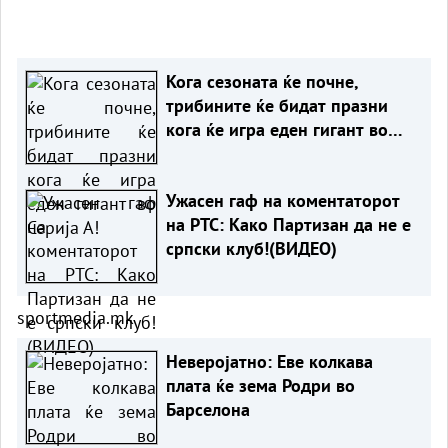
Кога сезоната ќе почне,
трибините ќе бидат празни
кога ќе игра еден гигант во
Серија А!
Ужасен гаф на коментаторот
на РТС: Како Партизан да не е
српски клуб!(ВИДЕО)
sportmedia.mk
Неверојатно: Еве колкава
плата ќе зема Родри во
Барселона