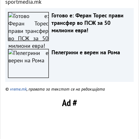
sportmedia.mk
Готово е: Феран Торес прави
трансфер во ПСЖ за 50
милиони евра!
Пелегрини е верен на Рома
©
vreme.mk
, правата за текстот се на редакцијата
Ad #