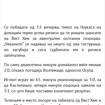
Со победата од 3:1 вечерва, тимот на Њукасл на
домашен терен успеа речиси да ги уништи шансите
на Вест Хем за евентуален осптанок сезонава.
„Чеканите“ се надеваа на нешто од ова гостување,
но загубија и сега судбината им е речиси
запечатена.
По само дваесетина минути домаќинот веќе имаше
2:0, откако погодија Волтемаде, односно Осула.
Истиот играч во 65. минута реализираше за 3:0, за
да Кастелањос четири минути подоцна намали на
3:1, со што беше поставен конечниот резултат.
Тотенхем е место погоре на табелата од Вест Хем и