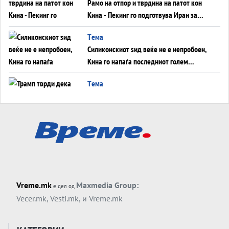
Рамо на отпор и тврдина на патот кон
Кина - Пекинг го подготвува Иран за
американска копнена инвазија
Tема
Силиконскиот ѕид веќе не е непробоен,
Кина го напаѓа последниот голем
монопол на Западот?
Tема
Трамп тврди дека повторно „разговара“
со Иран - ваквите моменти се поопасни
од отворените закани
Tема
ДЛАБОКО УДОЛУ: Сметководствените
трикови што го соборија ЕНРОН ги
применуваат гигантите за ВИ
Tема
Vreme.mk
Maxmedia Group:
е дел од
АТОМСКО ДОМИНО НА БЛИСКИОТ
Vecer.mk
,
Vesti.mk
, и
Vreme.mk
ИСТОК
Tема