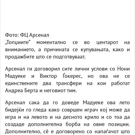
Фото: ФЦ Арсенал
„Топџиите“ моментално се во центарот на
вниманието, а причината се купувањата, како и
продажбите што се подготвуваат.
Арсенал ги договорил сите лични услови со Нони
Мадуеке и Виктор Ѓокерес, но ова не се
единствените два трансфери на кои работат
Андреа Берта и неговиот тим.
Арсенал сака да го доведе Мадуеке ова лето
бидејќи го гледа како совршен играч кој може да
игра и на левото и на десното крило и со тоа да
создаде дополнителна борба на овие позиции.
Дополнително, сè е договорено со напаѓачот што