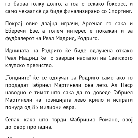
го бараа толку долго, а тоа е секако Ѓокерес, и
само чекаат сè да биде финализирано со Спортинг.
Покрај овие двајца играчи, Арсенал го сака и
Еберечи Езе, а голем интерес е покажан и за
фудбалерот на Реал Мадрид, Родриго.
Иднината на Родриго ќе биде одлучена откако
Реал Мадрид ќе го заврши настапот на Светското
клупско првенство.
„Топџиите“ ќе се одлучат за Родриго само ако го
продадат Габриел Мартинели ова лето. Ал Наср
наводно е тимот што сака да го доведе Габриел
Мартинели на позицијата лево крило и испрати
понуда од 85 милиони евра.
Сепак, како што тврди Фабрицио Романо, овој
договор пропадна.