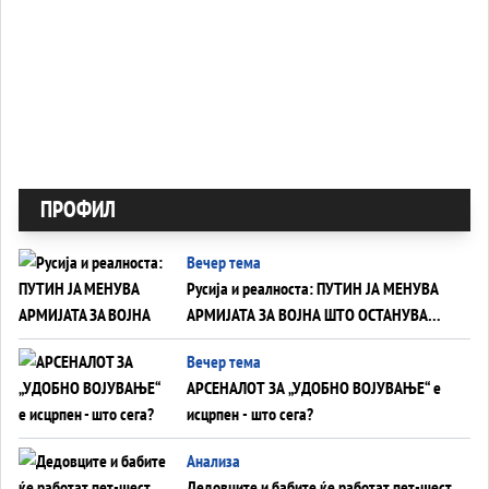
ПРОФИЛ
Вечер тема
Русија и реалноста: ПУТИН ЈА МЕНУВА
АРМИЈАТА ЗА ВОЈНА ШТО ОСТАНУВА
БЕЗ ФРОНТ
Вечер тема
АРСЕНАЛОТ ЗА „УДОБНО ВОЈУВАЊЕ“ е
исцрпен - што сега?
Анализа
Дедовците и бабите ќе работат пет-шест