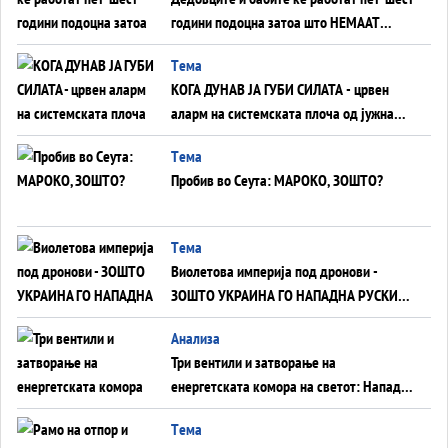
години подоцна затоа што НЕМААТ
ВНУЦИ ДА ГИ ЗАМЕНАТ
Tема
КОГА ДУНАВ ЈА ГУБИ СИЛАТА - црвен
аларм на системската плоча од јужна
Германија до Црното Море...
Tема
Пробив во Сеута: МАРОКО, ЗОШТО?
Tема
Виолетова империја под дронови -
ЗОШТО УКРАИНА ГО НАПАДНА РУСКИОТ
WILDBERRIES
Aнализа
Три вентили и затворање на
енергетската комора на светот: Нападот
во Суец најавува глобален енергетски
Tема
инфаркт?