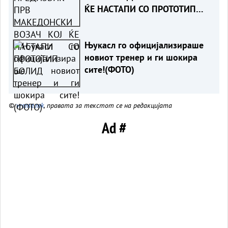
ЌЕ НАСТАПИ СО ПРОТОТИП
БОЛИД
Њукасл го официјализираше
новиот тренер и ги шокира
сите!(ФОТО)
©
vreme.mk
, правата за текстот се на редакцијата
Ad #