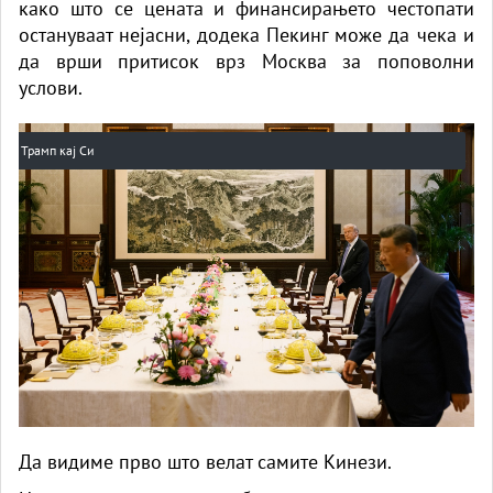
како што се цената и финансирањето честопати
остануваат нејасни, додека Пекинг може да чека и
да врши притисок врз Москва за поповолни
услови.
Трамп кај Си
Да видиме прво што велат самите Кинези.