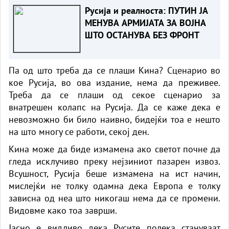
Русија и реалноста: ПУТИН ЈА
МЕНУВА АРМИЈАТА ЗА ВОЈНА
ШТО ОСТАНУВА БЕЗ ФРОНТ
Па од што треба да се плаши Кина? Сценарио во
кое Русија, во ова издание, нема да преживее.
Треба да се плаши од секое сценарио за
внатрешен колапс на Русија. Да се ​​каже дека е
невозможно би било наивно, бидејќи тоа е нешто
на што многу се работи, секој ден.
Кина може да биде измамена ако светот почне да
гледа исклучиво преку нејзиниот пазарен извоз.
Всушност, Русија беше измамена на ист начин,
мислејќи не толку одамна дека Европа е толку
зависна од неа што никогаш нема да се промени.
Видовме како тоа заврши.
Јасно е видливо дека Русите полека стануваат