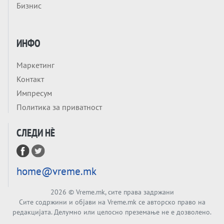
Бизнис
ЛУЃЕТО ШТО РЕШАВААТ ЗА МИР, ВОЈНА,
СОЖИВОТ ИЛИ ПРОПАСТ
Анализа
Приватни факултети - ОД ПРЕСТИЖ
ИНФО
НЕКОГАШ ДЕНЕС ДО ФАБРИКИ ЗА
ДИПЛОМИ
Маркетинг
Tема
Контакт
БАЛКАНОТ КАКО ДОКУМЕНТ НА ТУЃА
Импресум
МАСА: Берлинскиот договор од 1878 и
Политика за приватност
европската уметност за уредување на
Tема
туѓи судбини
СЛЕДИ НÈ
ГЕРМАНИЈА Е ПРЕД ЕКСПЛОЗИЈА? АfD го
урива заштитниот ѕид, улиците се полнат
со отпор, а Европа гледа почеток на
Tема
голем потрес?
home@vreme.mk
Кинеска ракета испукана во Пацификот.
Што значи тоа за СТРАТЕШКИОТ ЈАЗИК
2026
© Vreme.mk, сите права задржани
ВО СВЕТОТ?
Сите содржини и објави на Vreme.mk се авторско право на
Tема
редакцијата. Делумно или целосно преземање не е дозволено.
Брисел ги менува правилата за