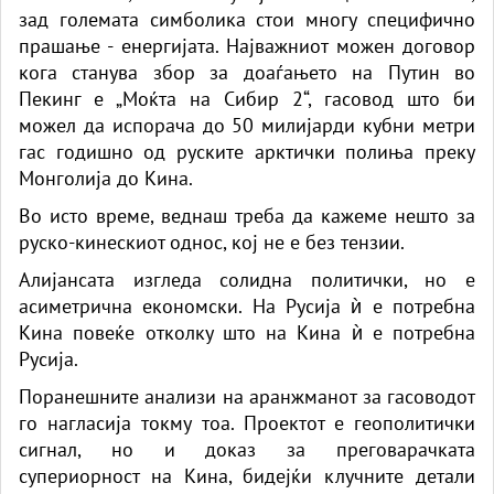
зад големата симболика стои многу специфично
прашање - енергијата. Најважниот можен договор
кога станува збор за доаѓањето на Путин во
Пекинг е „Моќта на Сибир 2“, гасовод што би
можел да испорача до 50 милијарди кубни метри
гас годишно од руските арктички полиња преку
Монголија до Кина.
Во исто време, веднаш треба да кажеме нешто за
руско-кинескиот однос, кој не е без тензии.
Алијансата изгледа солидна политички, но е
асиметрична економски. На Русија ѝ е потребна
Кина повеќе отколку што на Кина ѝ е потребна
Русија.
Поранешните анализи на аранжманот за гасоводот
го нагласија токму тоа. Проектот е геополитички
сигнал, но и доказ за преговарачката
супериорност на Кина, бидејќи клучните детали