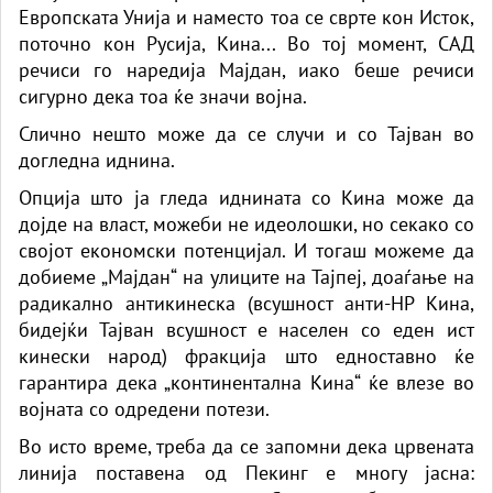
Европската Унија и наместо тоа се сврте кон Исток,
поточно кон Русија, Кина... Во тој момент, САД
речиси го наредија Мајдан, иако беше речиси
сигурно дека тоа ќе значи војна.
Слично нешто може да се случи и со Тајван во
догледна иднина.
Опција што ја гледа иднината со Кина може да
дојде на власт, можеби не идеолошки, но секако со
својот економски потенцијал. И тогаш можеме да
добиеме „Мајдан“ на улиците на Тајпеј, доаѓање на
радикално антикинеска (всушност анти-НР Кина,
бидејќи Тајван всушност е населен со еден ист
кинески народ) фракција што едноставно ќе
гарантира дека „континентална Кина“ ќе влезе во
војната со одредени потези.
Во исто време, треба да се запомни дека црвената
линија поставена од Пекинг е многу јасна: