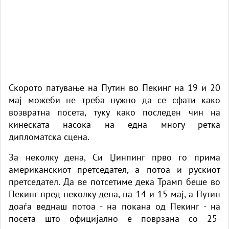
Скорото патување на Путин во Пекинг на 19 и 20
мај можеби не треба нужно да се сфати како
возвратна посета, туку како последен чин на
кинеската насока на една многу ретка
дипломатска сцена.
За неколку дена, Си Џинпинг прво го прима
американскиот претседател, а потоа и рускиот
претседател. Да ве потсетиме дека Трамп беше во
Пекинг пред неколку дена, на 14 и 15 мај, а Путин
доаѓа веднаш потоа - на покана од Пекинг - на
посета што официјално е поврзана со 25-