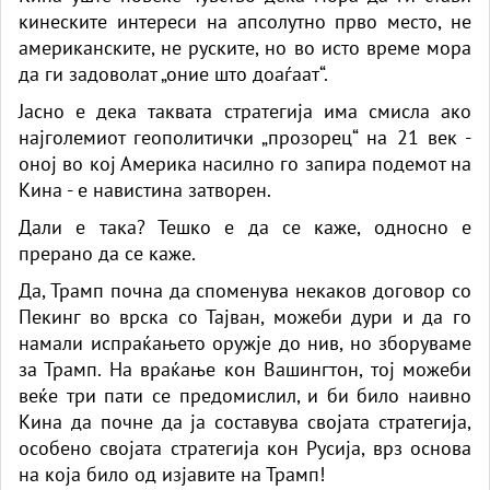
кинеските интереси на апсолутно прво место, не
американските, не руските, но во исто време мора
да ги задоволат „оние што доаѓаат“.
Јасно е дека таквата стратегија има смисла ако
најголемиот геополитички „прозорец“ на 21 век -
оној во кој Америка насилно го запира подемот на
Кина - е навистина затворен.
Дали е така? Тешко е да се каже, односно е
прерано да се каже.
Да, Трамп почна да споменува некаков договор со
Пекинг во врска со Тајван, можеби дури и да го
намали испраќањето оружје до нив, но зборуваме
за Трамп. На враќање кон Вашингтон, тој можеби
веќе три пати се предомислил, и би било наивно
Кина да почне да ја составува својата стратегија,
особено својата стратегија кон Русија, врз основа
на која било од изјавите на Трамп!