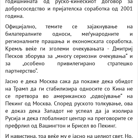
годишнината од руско-кинескиот договор за
добрососедство и пријателска соработка од 2001
година.
Официјално, темите се зајакнување на
билатералните односи, меѓународните и
регионалните прашања и економската соработка.
Кремљ веќе ги зголеми очекувањата - Дмитриј
Песков зборува за „многу сериозни очекувања“ и
за „особено привилегирано стратешко
партнерство“.
Јасно е дека Москва сака да покаже дека обидот
на Трамп да ги стабилизира односите со Кина не
се претвора во американско „одвојување“ на
Пекинг од Москва. Според руското толкување, ова
е доказ дека Западот не успеал да ја изолира
Русија и дека глобалниот центар на преговорите се
префрлил од Вашингтон и Брисел во Пекинг.
И навистина, тоа веќе му е јасно на целиот свет. Но,