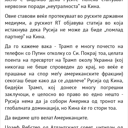
нервозни поради „неутралноста“ на Кина.
Овие ставови веќе протекуваат во руските државни
медиуми, а рускиот RT објавува статија во која
истакнува дека Русија не може да биде „помлад
партнер“ на Кина.
Да го кажеме вака - Трамп е многу почесто на
телефон со Путин отколку со Си. Покрај тоа, целата
поента на пресвртот на Трамп околу Украина (кој
никогаш не беше спроведен до крај, но веќе е
прашање на спор меѓу американските фракции)
секогаш беше како да се „одвлече“ Русија од Кина,
бидејќи Трамп, кој донесе многу погрешни
заклучоци, е целосно во право во едно нешто -
Русија нема да ја собори Америка од тронот на
глобалната доминација, но Кина ќе го стори тоа.
Да видиме што велат Американците.
Џозеф Вебстер од Атлантскиот совет, цитиран од