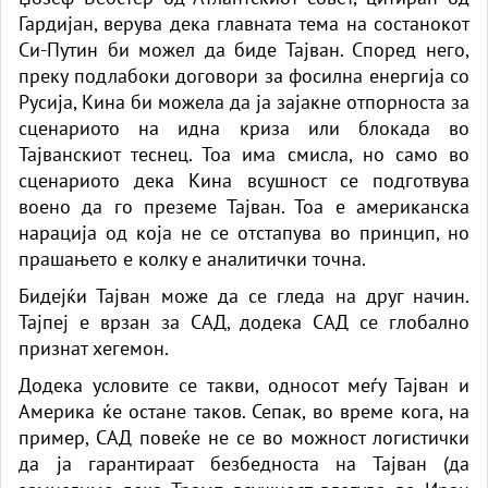
Гардијан, верува дека главната тема на состанокот
Си-Путин би можел да биде Тајван. Според него,
преку подлабоки договори за фосилна енергија со
Русија, Кина би можела да ја зајакне отпорноста за
сценариото на идна криза или блокада во
Тајванскиот теснец. Тоа има смисла, но само во
сценариото дека Кина всушност се подготвува
воено да го преземе Тајван. Тоа е американска
нарација од која не се отстапува во принцип, но
прашањето е колку е аналитички точна.
Бидејќи Тајван може да се гледа на друг начин.
Тајпеј е врзан за САД, додека САД се глобално
признат хегемон.
Додека условите се такви, односот меѓу Тајван и
Америка ќе остане таков. Сепак, во време кога, на
пример, САД повеќе не се во можност логистички
да ја гарантираат безбедноста на Тајван (да