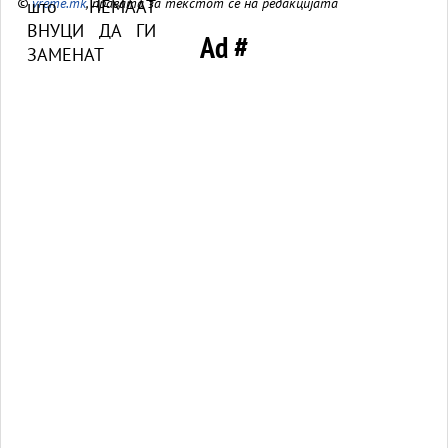
©
vreme.mk
, правата за текстот се на редакцијата
Ad #