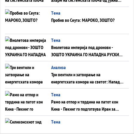
Германија до Црното Море...
Tема
Пробив во Сеута: МАРОКО, ЗОШТО?
Tема
Виолетова империја под дронови -
ЗОШТО УКРАИНА ГО НАПАДНА РУСКИОТ
WILDBERRIES
Aнализа
Три вентили и затворање на
енергетската комора на светот: Нападот
во Суец најавува глобален енергетски
Tема
инфаркт?
Рамо на отпор и тврдина на патот кон
Кина - Пекинг го подготвува Иран за
американска копнена инвазија
Tема
Силиконскиот ѕид веќе не е непробоен,