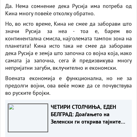
Да. Нема сомнение дека Русија има потреба од
Кина многу повеќе отколку обратно.
Но, во исто време, Кина не смее да заборави што
значи Русија за неа - тоа е, барем во
континентална смисла, најголемата тампон зона на
планетата! Кина исто така не смее да заборави
дека Русија е земја што започна со војна која, иако
самата ја започна, сега ѝ предизвикува многу
непријатни загуби, вклучително и економски.
Воената економија е функционална, но не за
предолги војни, ова веќе може да се почувствува
во руските бројки.
ЧЕТИРИ СТОЛЧИЊА, ЕДЕН
БЕЛГРАД: Доаѓањето на
Зеленски ги открива тајните
на политиката на
балансирање на Вучиќ