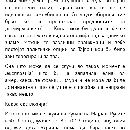
замислиме дека Трамп всушност влегува во Иран
со копнени сили), тајванските власти не се
идеолошки самоубиствени. Со други зборови, тие
брзо ќе ги препознаат предностите на
„помирувањето“ со Кина, можеби дури и ќе се
согласат на некаков вид автономија под заедничко
знаме. Можни се различни аранжмани и веќе
постојат политички опции во Тајван кои би биле
заинтересирани за тоа.
Она што може да се случи во таков момент е
„експлозија“ што би ја запалила една од
американските фракции (дури и не мора да биде
доминантна!) што сè уште е способна да направи
такво нешто.
Каква експлозија?
Истото што им се случи на Русите на Мајдан. Русите
веќе беа одлучиле сè. Во 2013 година, Јанукович
одлучи дека Украина нема да бара влез во