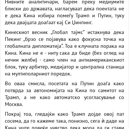
Нивните аналитичари, барем преку медиумите
блиски до државата, нагласуваат дека поентата не
е дека Кина избира помеѓу Трамп и Путин, туку
дека двајцата доаѓаат кај Си Џинпинг.
Кинескиот весник „Глобал тајмс“ истакнува дека
Пекинг „брзо се појавува како фокусна точка на
глобалната дипломатија“. Тоа е клучната порака на
Кина. Кина не е - ниту сака да биде (без оглед на
нечии желби) - само член на антиамериканскиот
блок, туку арбитер, медијатор и централна станица
на мултиполарниот поредок.
Во оваа смисла, посетата на Путин доаѓа како
потврда за автономијата на Кина по самитот на
Трамп, а не како автоматско усогласување со
Москва.
Покрај тоа, гледајќи како Трамп дојде овој пат
сосема, да го кажеме така, понизно, сега ѝ даде на
Кина уште повеќе чувство дека мора да ги стави