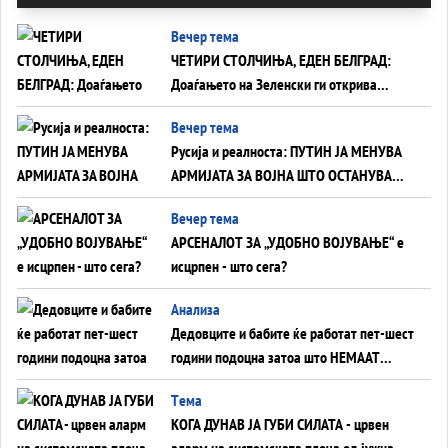
Вечер тема
ЧЕТИРИ СТОЛЧИЊА, ЕДЕН БЕЛГРАД:
Доаѓањето на Зеленски ги открива
тајните на политиката на балансирање
Вечер тема
на Вучиќ
Русија и реалноста: ПУТИН ЈА МЕНУВА
АРМИЈАТА ЗА ВОЈНА ШТО ОСТАНУВА
БЕЗ ФРОНТ
Вечер тема
АРСЕНАЛОТ ЗА „УДОБНО ВОЈУВАЊЕ“ е
исцрпен - што сега?
Анализа
Дедовците и бабите ќе работат пет-шест
години подоцна затоа што НЕМААТ
ВНУЦИ ДА ГИ ЗАМЕНАТ
Tема
КОГА ДУНАВ ЈА ГУБИ СИЛАТА - црвен
аларм на системската плоча од јужна