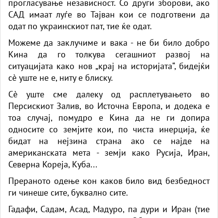
прогласување независност. Со други зборови, ако
САД имаат луѓе во Тајван кои се подготвени да
одат по украинскиот пат, тие ќе одат.
Можеме да заклучиме и вака - не би било добро
Кина да го толкува сегашниот развој на
ситуацијата како нов „крај на историјата“, бидејќи
сè уште не е, ниту е блиску.
Сè уште сме далеку од расплетувањето во
Персискиот Залив, во Источна Европа, и додека е
тоа случај, помудро е Кина да не ги допира
односите со земјите кои, по чиста инерција, ќе
бидат на нејзина страна ако се најде на
американската мета - земји како Русија, Иран,
Северна Кореја, Куба...
Прераното одење кон каков било вид безбедност
ги чинеше сите, буквално сите.
Гадафи, Садам, Асад, Мадуро, па дури и Иран (тие