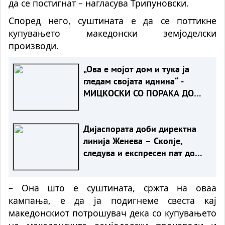
да се постигнат – нагласува Трипуновски.
Според него, суштината е да се поттикне
купувањето македонски земјоделски
производи.
„Ова е мојот дом и тука ја
гледам својата иднина“ -
МИЦКОСКИ СО ПОРАКА ДО
ЖИТЕЛИТЕ НА НОВО СЕЛО
Дијаспората доби директна
линија Женева – Скопје,
следува и експресен пат до
Ново Село
– Она што е суштината, сржта на оваа
кампања, е да ја подигнеме свеста кај
македонскиот потрошувач дека со купувањето