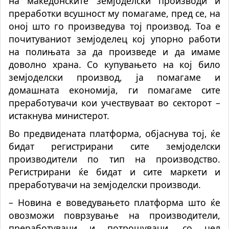
на македонските земјоделски производи и
преработки всушност му помагаме, пред се, на
оној што го произведува тој производ. Тоа е
почитуваниот земјоделец кој упорно работи
на полињата за да произведе и да имаме
доволно храна. Со купувањето на кој било
земјоделски производ, ја помагаме и
домашната економија, ги помагаме сите
преработувачи кои учествуваат во секторот –
истакнува министерот.
Во предвидената платформа, објаснува тој, ќе
бидат регистрирани сите земјоделски
производители по тип на производство.
Регистрирани ќе бидат и сите маркети и
преработувачи на земјоделски производи.
– Новина е воведувањето платформа што ќе
овозможи поврзување на производители,
преработувачи и потрошувачи, со цел