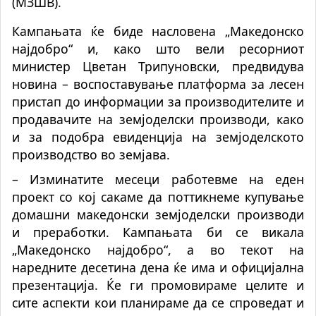
(МЗШВ).
Кампањата ќе биде насловена „Македонско
најдобро“ и, како што вели ресорниот
министер Цветан Трипуновски, предвидува
новина – воспоставување платформа за лесен
пристап до информации за производителите и
продавачите на земјоделски производи, како
и за подобра евиденција на земјоделското
производство во земјава.
– Изминатите месеци работевме на еден
проект со кој сакаме да поттикнеме купување
домашни македонски земјоделски производи
и преработки. Кампањата би се викала
„Македонско најдобро“, а во текот на
наредните десетина дена ќе има и официјална
презентација. Ќе ги промовираме целите и
сите аспекти кои планираме да се спроведат и