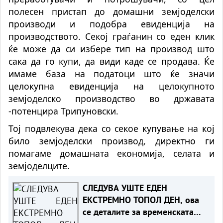
полесен пристап до домашни земјоделски
производи и подобра евиденција на
производството. Секој граѓанин со еден клик
ќе може да си избере тип на производ што
сака да го купи, да види каде се продава. Ќе
имаме база на податоци што ќе значи
целокупна евиденција на целокупното
земјоделско производство во државата
-потенцира Трипуновски.
Тој подвлекува дека со секое купување на кој
било земјоделски производ, директно ги
помагаме домашната економија, селата и
земјоделците.
СЛЕДУВА УШТЕ ЕДЕН
ЕКСТРЕМНО ТОПОЛ ДЕН, ова
се деталите за временската