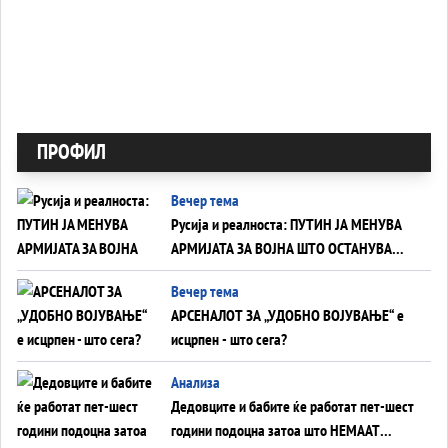
ПРОФИЛ
Вечер тема
Русија и реалноста: ПУТИН ЈА МЕНУВА
АРМИЈАТА ЗА ВОЈНА ШТО ОСТАНУВА
БЕЗ ФРОНТ
Вечер тема
АРСЕНАЛОТ ЗА „УДОБНО ВОЈУВАЊЕ“ е
исцрпен - што сега?
Анализа
Дедовците и бабите ќе работат пет-шест
години подоцна затоа што НЕМААТ