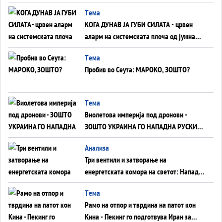
ВНУЦИ ДА ГИ ЗАМЕНАТ
Tема
КОГА ДУНАВ ЈА ГУБИ СИЛАТА - црвен
аларм на системската плоча од јужна
Германија до Црното Море...
Tема
Пробив во Сеута: МАРОКО, ЗОШТО?
Tема
Виолетова империја под дронови -
ЗОШТО УКРАИНА ГО НАПАДНА РУСКИОТ
WILDBERRIES
Aнализа
Три вентили и затворање на
енергетската комора на светот: Нападот
во Суец најавува глобален енергетски
Tема
инфаркт?
Рамо на отпор и тврдина на патот кон
Кина - Пекинг го подготвува Иран за