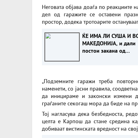
Неговата објава доаѓа по реакциите н
дел од гаражите се оставени праз
простор, додека тротоарите остануваа
ЌЕ ИМА ЛИ СУША И В
МАКЕДОНИЈА, и дали
постои закана од
недостаток на струја
„Подземните гаражи треба повторн
наменети, со јасни правила, соодветн
да иницираме и законски измени до
граѓаните секогаш мора да биде на пр
Тој нагласува дека безбедноста, редо
целта е Карпош да стане средина кад
добиваат вистинската вредност на свој