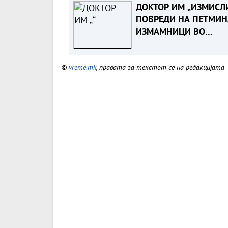
ДОКТОР ИМ „ИЗМИСЛ
ПОВРЕДИ НА ПЕТМИН
ИЗМАМНИЦИ ВО
НЕПОСТОЕЧКА
СООБРАЌАЈКА - Судск
©
vreme.mk
, правата за текстот се на редакцијата
пресуда ја разоткри
шемата за измама со
осигурителни компан