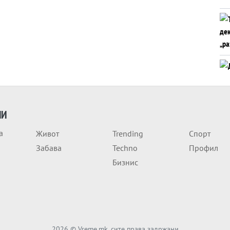
ИИ
а
Живот
Trending
Спорт
Забава
Techno
Профил
Бизнис
2026
© Vreme.mk, сите права задржани