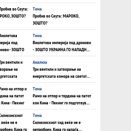
плоча од јужна Германија до
Tема
Црното Море...
Пробив во Сеута: МАРОКО,
ЗОШТО?
Tема
Виолетова империја под дронови
- ЗОШТО УКРАИНА ГО НАПАДНА
РУСКИОТ WILDBERRIES
Aнализа
Три вентили и затворање на
енергетската комора на светот:
Нападот во Суец најавува
Tема
глобален енергетски инфаркт?
Рамо на отпор и тврдина на патот
кон Кина - Пекинг го подготвува
Иран за американска копнена
Tема
инвазија
Силиконскиот ѕид веќе не е
непробоен, Кина го напаѓа