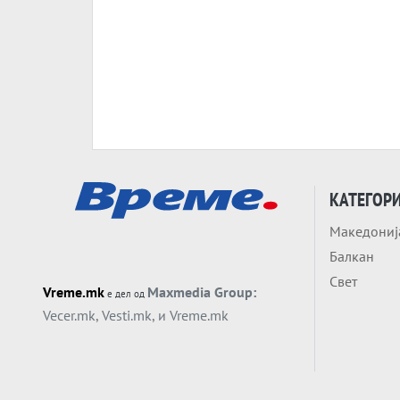
КАТЕГОР
Македониј
Балкан
Свет
Vreme.mk
Maxmedia Group:
е дел од
Vecer.mk
,
Vesti.mk
, и
Vreme.mk