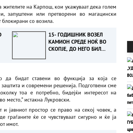
а жителите на Карпош, кои укажуваат дека голем
ни, запуштени или претворени во магацински
т блокирани со возила.
О
15- ГОДИШНИК ВОЗЕЛ
КАМИОН СРЕДЕ НОЌ ВО
СКОПЈЕ, ДО НЕГО БИЛ
ТАТКО МУ- Детето
приведено, следува
пријава
о да бидат ставени во функција за која се
а заштита и современи решенија. Подготвени сме
колку тоа е потребно, бидејќи интересот на
во место,“ истакна Лукровски.
т и јавниот простор се право на секој човек, а
е граѓаните ќе се чувствуваат сигурно и ќе ја
от имот.