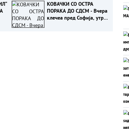
ИЛ“
КОВАЧКИ СО ОСТРА
А
ПОРАКА ДО СДСМ - Вчера
клечеа пред Софија, утре
ќе клечат пред Белград,
а
задутре пред Москва
ии