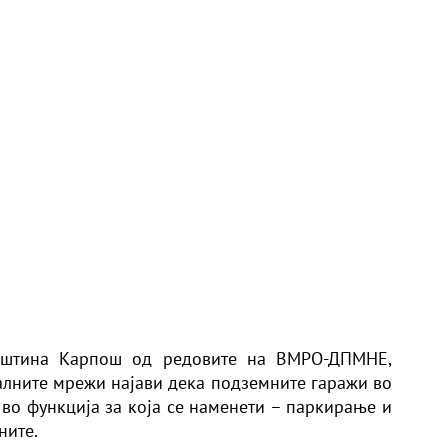
Општина Карпош од редовите на ВМРО-ДПМНЕ,
јалните мрежи најави дека подземните гаражи во
 во функција за која се наменети – паркирање и
ните.