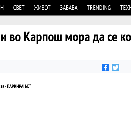
АН
СВЕТ
ЖИВОТ
ЗАБАВА
TRENDING
ТЕХ
 во Карпош мора да се кор