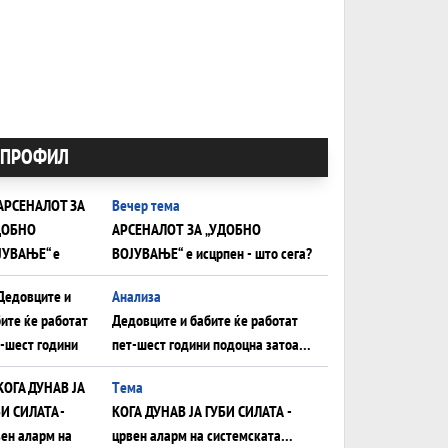
ПРОФИЛ
Вечер тема
АРСЕНАЛОТ ЗА „УДОБНО
ВОЈУВАЊЕ“ е исцрпен - што сега?
Анализа
Дедовците и бабите ќе работат
пет-шест години подоцна затоа
што НЕМААТ ВНУЦИ ДА ГИ
Tема
ЗАМЕНАТ
КОГА ДУНАВ ЈА ГУБИ СИЛАТА -
црвен аларм на системската