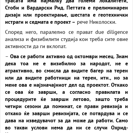
трасата има најмалку два големи локалитети,
Стоби и Вардарски Рид. Петтата е прелиминарен
дизајн или проектирање, шестата е геотехнички
истраги и седмата е проект –
рече Николоски.
Според него, паралелно се прават due diligence
анализа и физибилити студија кои треба сите овие
активности да ги вклопат.
–
Ова се работи активно од октомври месец. Знам
дека тоа не е визибилно за народот, не е
атрактивно, во смисла да видите багер на терен
или да видите работници на терен, итн., но за
мене ова е најзначајниот дел од проектот. Откако
се ова ќе заврши, а согласно правилата и
процедурите ќе заврши летово, зашто треба
четири сезони да поминат, се прави ревизија и
откако ќе заврши ревизијата, се потврдува и се
дава на изведувачот за да може да работи. Само
во такви услови нема да ни се случи Охрид-