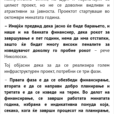
целиот проект, но не се доволни видливи и
атрактивни за јавноста. Проектот стартуваше во
октомври минатата година.
– Имајќи предвид дека јасно ќе биде барањето, и
наше и на банката финансиер, дека рокот за
завршување е пет години, нема да има отстапки,
зашто ќе бидат многу високи пеналите за
изведувачот доколку го пробие рокот
– рече
Николоски.
Тој објасни дека за да се реализира голем
инфраструктурен проект, потребни се три фази.
–
Првата фаза е да се обезбеди финансирање,
втората е да се направи добро планирање и
третата е да се изведе на терен. Во делот на
финансирање, се заврши работата минатата
година, избрана е индикативна понуда која,
секако, кога ќе заврши процесот на планирање,