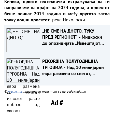
Кичево, првите геотехнички истражувања да ги
направивме на крајот на 2024 година, а проектот
беше почнат 2014 година и меѓу другото затоа
толку доцни проектот
- рече Николоски.
„НЕ СМЕ НА ДНОТО, ТУКУ
ПРЕД РЕГИОНОТ“ - Мицкоски
до опозицијата „Извештајот
на Евростат ги руши вашите
тврдења“
РЕКОРДНА ПОЛУГОДИШНА
ТРГОВИЈА - Над 10 милијарди
евра размена со светот,
извозот расте побрзо од
увозот
©
vreme.mk
, правата за текстот се на редакцијата
Ad #