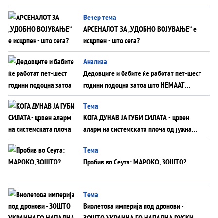
БЕЗ ФРОНТ
Вечер тема
АРСЕНАЛОТ ЗА „УДОБНО ВОЈУВАЊЕ“ е
исцрпен - што сега?
Анализа
Дедовците и бабите ќе работат пет-шест
години подоцна затоа што НЕМААТ
ВНУЦИ ДА ГИ ЗАМЕНАТ
Tема
КОГА ДУНАВ ЈА ГУБИ СИЛАТА - црвен
аларм на системската плоча од јужна
Германија до Црното Море...
Tема
Пробив во Сеута: МАРОКО, ЗОШТО?
Tема
Виолетова империја под дронови -
ЗОШТО УКРАИНА ГО НАПАДНА РУСКИОТ