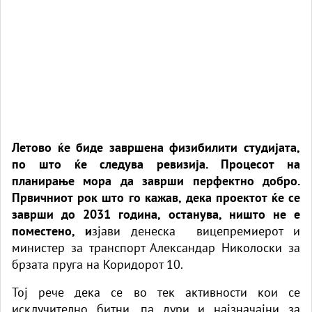
Летово ќе биде завршена физибилити студијата,
по што ќе следува ревизија. Процесот на
планирање мора да заврши перфектно добро.
Првичниот рок што го кажав, дека проектот ќе се
заврши до 2031 година, останува, ништо не е
поместено, и
зјави денеска вицепремиерот и
министер за транспорт Александар Николоски за
брзата пруга на Коридорот 10.
Тој рече дека се во тек активности кои се
исклучително битни, па дури и најзначајни за