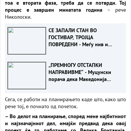
тоа е втората фаза, треба да се потврди. Тој
процес е завршен минатата година
– рече
Николоски.
СЕ ЗАПАЛИ СТАН ВО
ГОСТИВАР, ТРОЈЦА
ПОВРЕДЕНИ - Меѓу нив и
двајца полицајци
„ПРЕМНОГУ ОТСТАПКИ
НАПРАВИВМЕ“ - Муцунски
порача дека Македонија
заслужува предвидлив пат
кон ЕУ, без нови услови од
Сега, се работи на планирањето каде што, како што
Софија
рече тој, е почнато од почеток.
– Во делот на планирање, според мене најбитниот
и најзначајниот дел, имајќи предвид дека овој
проект ќе го работиме со Велика Британија,