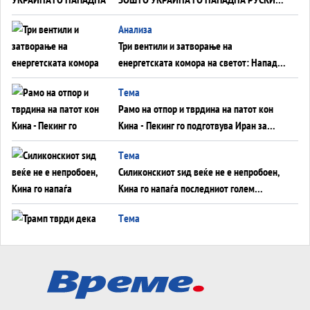
WILDBERRIES
Aнализа
Три вентили и затворање на
енергетската комора на светот: Нападот
во Суец најавува глобален енергетски
Tема
инфаркт?
Рамо на отпор и тврдина на патот кон
Кина - Пекинг го подготвува Иран за
американска копнена инвазија
Tема
Силиконскиот ѕид веќе не е непробоен,
Кина го напаѓа последниот голем
монопол на Западот?
Tема
Трамп тврди дека повторно „разговара“
со Иран - ваквите моменти се поопасни
од отворените закани
Tема
ДЛАБОКО УДОЛУ: Сметководствените