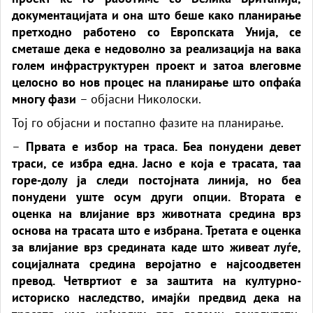
документацијата и она што беше како планирање
претходно работено со Европската Унија, се
сметаше дека е недоволно за реализација на вака
голем инфраструктурен проект и затоа влеговме
целосно во нов процес на планирање што опфаќа
многу фази
– објасни Николоски.
Тој го објасни и постапно фазите на планирање.
–
Првата е избор на траса. Беа понудени девет
траси, се избра една. Јасно е која е трасата, таа
горе-долу ја следи постојната линија, но беа
понудени уште осум други опции. Втората е
оценка на влијание врз животната средина врз
основа на трасата што е избрана. Третата е оценка
за влијание врз средината каде што живеат луѓе,
социјалната средина веројатно е најсоодветен
превод. Четвртиот е за заштита на културно-
историско наследство, имајќи предвид дека на