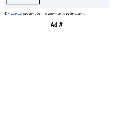
на Евростат ги руши вашите
тврдења“
©
vreme.mk
, правата за текстот се на редакцијата
Ad #