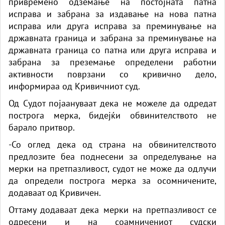
привремено одземање на постојната патна
исправа и забрана за издавање на нова патна
исправа или друга исправа за преминување на
државната граница и забрана за преминување на
државната граница со патна или друга исправа и
забрана за преземање определени работни
активности поврзани со кривично дело,
информираа од Кривичниот суд.
Од Судот појаануваат дека не можеле да одредат
построга мерка, бидејќи обвинителството не
барало притвор.
-Со оглед дека од страна на обвинителството
предлозите беа поднесени за определување на
мерки на претпазливост, судот не може да одлучи
да определи построга мерка за осомничените,
додаваат од Кривичен.
Оттаму додаваат дека мерки на претпазливост се
одресени и на соамничениот судски