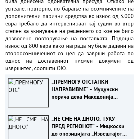
била донесена одбивателна пресуда. Откако не
успеале, повторно, по барање на осомничените на
дополнителни парични средства во износ од 3.000
евра требало да интервенираат кај судии во втор
степен за укинување на решението со кое не било
дозволено повторување на постапката. Подоцна
износ од 800 евра како награда му биле дадени на
второосомничениот со цел да заврши работа по
однос на доставениот писмен документ од
извршител, соопшти ОЈО.
„ПРЕМНОГУ ОТСТАПКИ
НАПРАВИВМЕ“ - Муцунски
порача дека Македонија
заслужува предвидлив пат
кон ЕУ, без нови услови од
„НЕ СМЕ НА ДНОТО, ТУКУ
Софија
ПРЕД РЕГИОНОТ“ - Мицкоски
до опозицијата „Извештајот