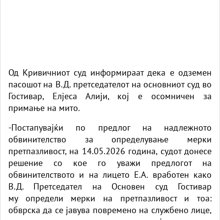
Од Кривичниот суд информираат дека е одземен
пасошот на В.Д. претседателот на основниот суд во
Гостивар, Елјеса Алији, кој е осомничен за
примање на мито.
-Постапувајќи по предлог на надлежното
обвинителство за определување мерки
претпазливост, на 14.05.2026 година, судот донесе
решение со кое го уважи предлогот на
обвинителството и на лицето Е.А. вработен како
В.Д. Претседател на Основен суд Гостивар
му определи мерки на претпазливост и тоа:
обврска да се јавува повремено на службено лице,