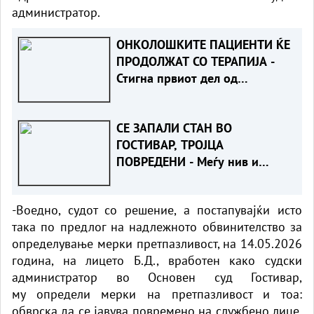
администратор.
ОНКОЛОШКИТЕ ПАЦИЕНТИ ЌЕ
ПРОДОЛЖАТ СО ТЕРАПИЈА -
Стигна првиот дел од
лековите
СЕ ЗАПАЛИ СТАН ВО
ГОСТИВАР, ТРОЈЦА
ПОВРЕДЕНИ - Меѓу нив и
двајца полицајци
-Воедно, судот со решение, а постапувајќи исто
така по предлог на надлежното обвинителство за
определување мерки претпазливост, на 14.05.2026
година, на лицето Б.Д., вработен како судски
администратор во Основен суд Гостивар,
му определи мерки на претпазливост и тоа:
обврска да се јавува повремено на службено лице,