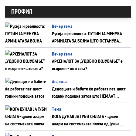
ПРОФИЛ
Вечер тема
Русија и реалноста: ПУТИН ЈА МЕНУВА
АРМИЈАТА ЗА ВОЈНА ШТО ОСТАНУВА
БЕЗ ФРОНТ
Вечер тема
АРСЕНАЛОТ ЗА „УДОБНО ВОЈУВАЊЕ“ е
исцрпен - што сега?
Анализа
Дедовците и бабите ќе работат пет-шест
години подоцна затоа што НЕМААТ
ВНУЦИ ДА ГИ ЗАМЕНАТ
Tема
КОГА ДУНАВ ЈА ГУБИ СИЛАТА - црвен
аларм на системската плоча од јужна
Германија до Црното Море...