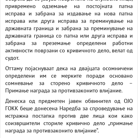
привремено одземање на постојната патна
исправа и забрана за издавање на нова патна
исправа или друга исправа за преминување на
државната граница и забрана за преминување на
државната граница со патна или друга исправа и
забрана за преземање определени работни
активности поврзани со кривичното дело, велат од
судот.
Оттаму појаснуваат дека на двајцата осомничени
определени им се мерките поради основано
сомневање за сторено кривичното дело –
Примање награда за противзаконито влијание.
Денеска од предметен јавен обвинител од ОЈО
ГОКК беше донесена Наредба за спроведување на
истражна постапка против две лица кои како
соизвршители сториле кривично дело „примање
награда за противзаконито влијание“.