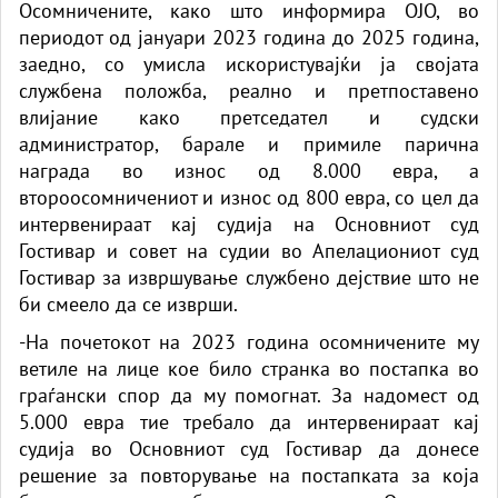
Осомничените, како што информира ОЈО, во
периодот од јануари 2023 година до 2025 година,
заедно, со умисла искористувајќи ја својата
службена положба, реално и претпоставено
влијание како претседател и судски
администратор, барале и примиле парична
награда во износ од 8.000 евра, а
второосомничениот и износ од 800 евра, со цел да
интервенираат кај судија на Основниот суд
Гостивар и совет на судии во Апелациониот суд
Гостивар за извршување службено дејствие што не
би смеело да се изврши.
-На почетокот на 2023 година осомничените му
ветиле на лице кое било странка во постапка во
граѓански спор да му помогнат. За надомест од
5.000 евра тие требало да интервенираат кај
судија во Основниот суд Гостивар да донесе
решение за повторување на постапката за која