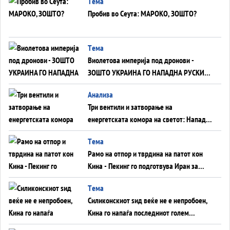
Tема
Пробив во Сеута: МАРОКО, ЗОШТО?
Tема
Виолетова империја под дронови -
ЗОШТО УКРАИНА ГО НАПАДНА РУСКИОТ
WILDBERRIES
Aнализа
Три вентили и затворање на
енергетската комора на светот: Нападот
во Суец најавува глобален енергетски
Tема
инфаркт?
Рамо на отпор и тврдина на патот кон
Кина - Пекинг го подготвува Иран за
американска копнена инвазија
Tема
Силиконскиот ѕид веќе не е непробоен,
Кина го напаѓа последниот голем
монопол на Западот?